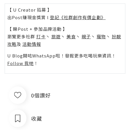
【 U Creator 招募 】
出Post賺現金獎賞 l
登記《社群創作有價企劃》
【 睇Post + 參加品牌活動 】
瀏覽更多社群
打卡
丶
旅遊
丶
美食
丶
親子
丶
寵物
丶
扮靚
攻略
及
活動情報
U Blog開咗WhatsApp啦！發掘更多吃喝玩樂資訊！
Follow 我哋
！
0個讚好
收藏