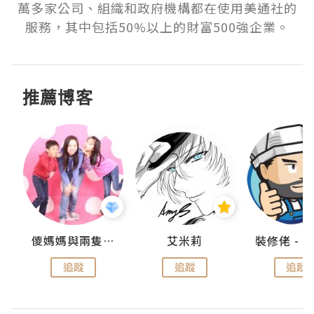
萬多家公司、組織和政府機構都在使用美通社的
服務，其中包括50%以上的財富500強企業。
推薦博客
點滴
儍媽媽與兩隻小魔怪之家
艾米莉
追蹤
追蹤
追蹤