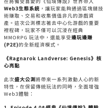
在將備受喜愛的《仙境傳說》世界帶入
Web3生態系統
，讓玩家能夠通過區塊鏈技
術賺取、交易和收集價值非凡的游戲資
產。這次公測標志著去中心化游戲的重要
裡程碑，玩家不僅可以沉浸在經典
MMORPG 玩法中，還能享受
邊玩邊賺
(P2E)
的全新經濟模式。
《
Ragnarok Landverse: Genesis》核
心亮點
此次
盛大公測
將帶來一系列激動人心的新
特性，在保留傳統玩法的同時，全面增強
Web3體驗：
1. Episode 4.0&經典《仙境傳說》體驗