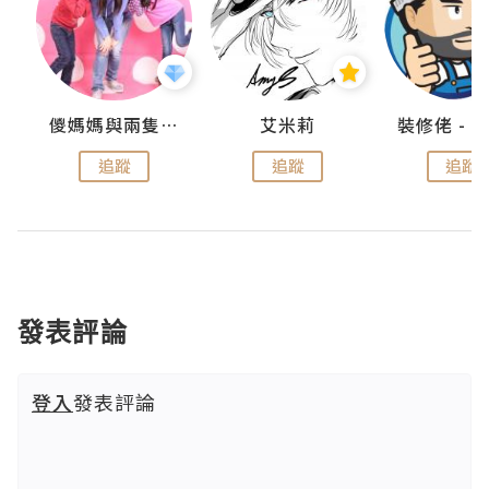
點滴
儍媽媽與兩隻小魔怪之家
艾米莉
追蹤
追蹤
追蹤
發表評論
登入
發表評論