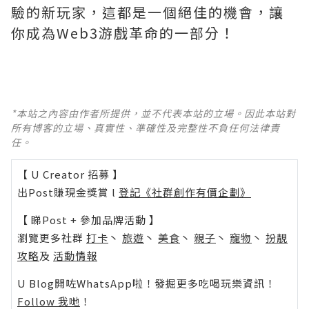
驗的新玩家，這都是一個絕佳的機會，讓
你成為Web3游戲革命的一部分！
*本站之內容由作者所提供，並不代表本站的立場。因此本站對
所有博客的立場、真實性、準確性及完整性不負任何法律責
任。
【 U Creator 招募 】
出Post賺現金獎賞 l
登記《社群創作有價企劃》
【 睇Post + 參加品牌活動 】
瀏覽更多社群
打卡
丶
旅遊
丶
美食
丶
親子
丶
寵物
丶
扮靚
攻略
及
活動情報
U Blog開咗WhatsApp啦！發掘更多吃喝玩樂資訊！
Follow 我哋
！