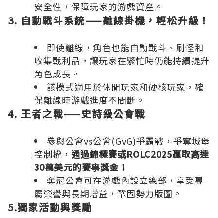
安全性，保障玩家的游戲資產。
3. 自動戰斗系統——離線掛機，輕松升級！
即使離線，角色也能自動戰斗、刷怪和
收集戰利品，讓玩家在繁忙時仍能持續提升
角色成長。
該模式適用於休閒玩家和硬核玩家，確
保離線時游戲進度不間斷。
4. 王者之戰——史詩級公會戰
參與公會vs公會(GvG)爭霸戰，爭奪城堡
控制權，
通過錦標賽或
ROLC2025贏取高達
30萬美元的賽事獎金！
奪冠公會可在游戲內設立總部，享受專
屬榮譽與長期增益，鞏固勢力版圖。
5.獨家活動與獎勵