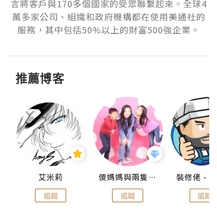
言將客戶與170多個國家的受眾聯繫起來。全球4
萬多家公司、組織和政府機構都在使用美通社的
服務，其中包括50%以上的財富500強企業。
推薦博客
點滴
艾米莉
儍媽媽與兩隻小魔怪之家
追蹤
追蹤
追蹤