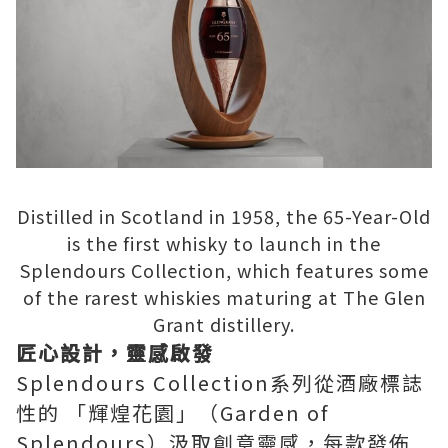
Distilled in Scotland in 1958, the 65-Year-Old
is the first whisky to launch in the
Splendours Collection, which features some
of the rarest whiskies maturing at The Glen
Grant distillery.
匠心設計，靈感啟發
Splendours Collection系列從酒廠標誌
性的 「輝煌花園」（Garden of
Splendours）汲取創意靈感，每款發佈