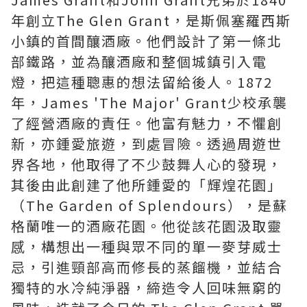
年創立The Glen Grant，是斯佩塞羅西斯
小鎮的首間釀酒廠。他們設計了第一條北
部鐵路，並為釀酒廠和整個城鎮引入電
燈，把這種聰惠的想法留給後人。1872
年，James 'The Major' Grant少校承襲
了經營酒廠的責任。他富有魅力，不懼創
新，亦鍾愛旅遊，到處冒險。透過周遊世
界各地，他取得了不少鼓舞人心的發現，
其後由此創建了他所鍾愛的「輝煌花園」
（The Garden of Splendours），是蘇
格蘭唯一的酒廠花園。他從該花園汲取靈
感，構想出一種與眾不同的單一麥芽威士
忌，引進頸部高而修長的蒸餾機，並結合
獨特的水冷純淨器，締造令人回味無窮的