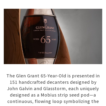
The Glen Grant 65-Year-Old is presented in
151 handcrafted decanters designed by
John Galvin and Glasstorm, each uniquely
designed as a Mobius strip seed pod—a
continuous, flowing loop symbolizing the