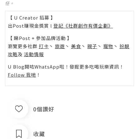
任。
【 U Creator 招募 】
出Post賺現金獎賞 l
登記《社群創作有價企劃》
【 睇Post + 參加品牌活動 】
瀏覽更多社群
打卡
丶
旅遊
丶
美食
丶
親子
丶
寵物
丶
扮靚
攻略
及
活動情報
U Blog開咗WhatsApp啦！發掘更多吃喝玩樂資訊！
Follow 我哋
！
0個讚好
收藏