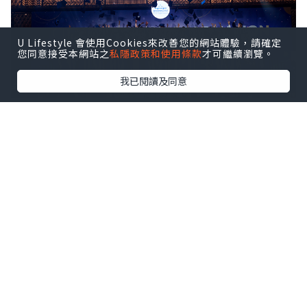
U Lifestyle 會使用Cookies來改善您的網站體驗，請確定
您同意接受本網站之
私隱政策和使用條款
才可繼續瀏覽。
我已閱讀及同意
ISHCMC Class of 2026 achieved an average
score of 34.5 points against a global average
of 30.9, with two students earning the
maximum score of 45 out of 45.
該校文憑通過率達95%，全球平均通過率
為83%。近10%的本屆學生取得40分及以
上的成績。
2026屆畢業生成績概覽