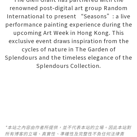
renowned post-digital art group Random
International to present “Seasons”: a live
performance painting experience during the
upcoming Art Week in Hong Kong. This
exclusive event draws inspiration from the
cycles of nature in The Garden of
Splendours and the timeless elegance of the
Splendours Collection.
*本站之內容由作者所提供，並不代表本站的立場。因此本站對
所有博客的立場、真實性、準確性及完整性不負任何法律責