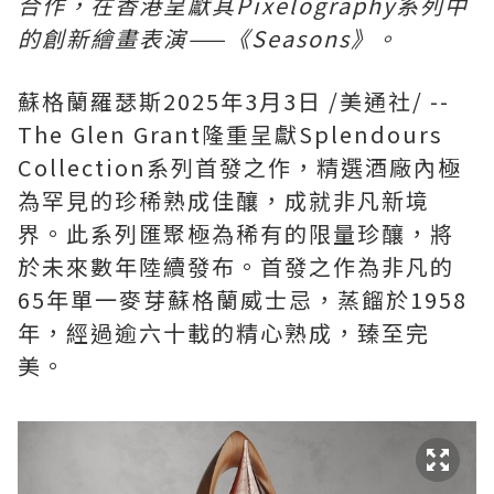
合作，在香港呈獻其Pixelography系列中
的創新繪畫表演——《Seasons》。
蘇格蘭羅瑟斯
2025年3月3日
/美通社/ --
The Glen Grant隆重呈獻Splendours
Collection系列首發之作，精選酒廠內極
為罕見的珍稀熟成佳釀，成就非凡新境
界。此系列匯聚極為稀有的限量珍釀，將
於未來數年陸續發布。首發之作為非凡的
65年單一麥芽蘇格蘭威士忌，蒸餾於1958
年，經過逾六十載的精心熟成，臻至完
美。