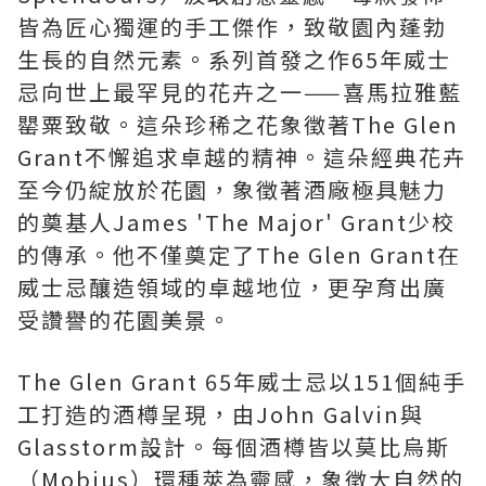
皆為匠心獨運的手工傑作，致敬園內蓬勃
生長的自然元素。系列首發之作65年威士
忌向世上最罕見的花卉之一——喜馬拉雅藍
罌粟致敬。這朵珍稀之花象徵著The Glen
Grant不懈追求卓越的精神。這朵經典花卉
至今仍綻放於花園，象徵著酒廠極具魅力
的奠基人James 'The Major' Grant少校
的傳承。他不僅奠定了The Glen Grant在
威士忌釀造領域的卓越地位，更孕育出廣
受讚譽的花園美景。
The Glen Grant 65年威士忌以151個純手
工打造的酒樽呈現，由John Galvin與
Glasstorm設計。每個酒樽皆以莫比烏斯
（Mobius）環種莢為靈感，象徵大自然的