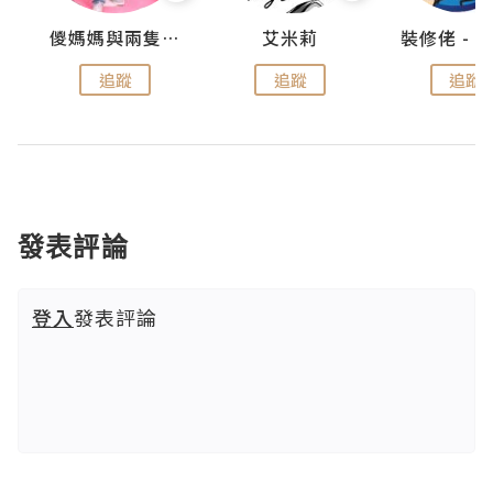
點滴
儍媽媽與兩隻小魔怪之家
艾米莉
追蹤
追蹤
追蹤
發表評論
登入
發表評論