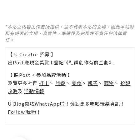
*本站之內容由作者所提供，並不代表本站的立場。因此本站對
所有博客的立場、真實性、準確性及完整性不負任何法律責
任。
【 U Creator 招募 】
出Post賺現金獎賞 l
登記《社群創作有價企劃》
【 睇Post + 參加品牌活動 】
瀏覽更多社群
打卡
丶
旅遊
丶
美食
丶
親子
丶
寵物
丶
扮靚
攻略
及
活動情報
U Blog開咗WhatsApp啦！發掘更多吃喝玩樂資訊！
Follow 我哋
！