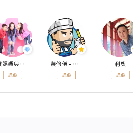
儍媽媽與兩隻小魔怪之家
裝修佬 - 香港一站式網上裝修平台
利奧
追蹤
追蹤
追蹤