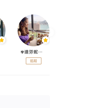
✾達芬妮•愛孩子•愛生活✾
wendysugar享受生活gogogo
追蹤
追蹤