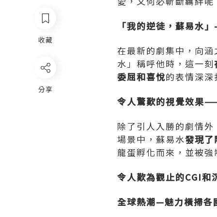
愛，又何必斬斷羈絆呢
「我的逆徒，蘇易水」
收藏
在最新的劇集中，向涵
水」稱呼他時，這一刻
委屈和喜悅
的表情深深
分享
令人驚歎的視覺效果—
除了引人入勝的劇情外
場景中，蘇易水
發現了
龍蛋孵化而來，並被強
令人歎為觀止的CGI和
全球熱潮—魅力橫掃各