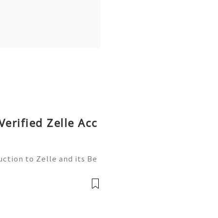
Verified Zelle Acc
ction to Zelle and its Be
l world, finding efficient
 essential. Enter Zelle—