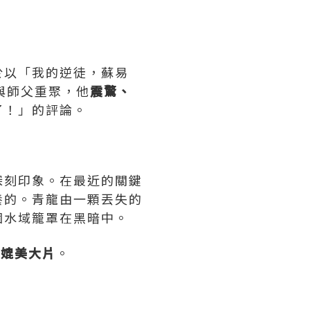
。
於以「我的逆徒，蘇易
與師父重聚，他
震驚、
了！」的評論。
深刻印象。在最近的關鍵
養的。青龍由一顆丟失的
個水域籠罩在黑暗中。
量
媲美大片
。