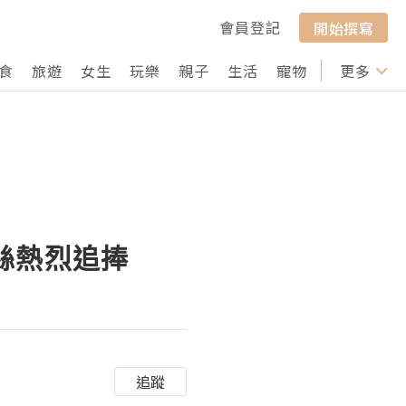
會員登記
開始撰寫
食
旅遊
女生
玩樂
親子
生活
寵物
行山
更多
打卡
絲熱烈追捧
追蹤