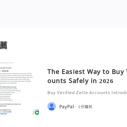
薦
The Easiest Way to Buy 
ounts Safely in 2026
Buy Verified Zelle Accounts Introdu
nefits In today’s fast-paced digita
ways to transfer money has become
PayPal
1分鐘前
a popular payment ser