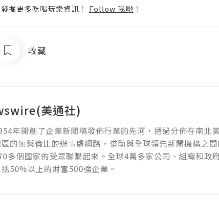
p啦！發掘更多吃喝玩樂資訊！
Follow 我哋
！
收藏
wswire(美通社)
954年開創了企業新聞稿發佈行業的先河，通過分佈在南北
地區的無與倫比的辦事處網路，借助與全球領先新聞機構之間
70多個國家的受眾聯繫起來。全球4萬多家公司、組織和政
括50%以上的財富500強企業。