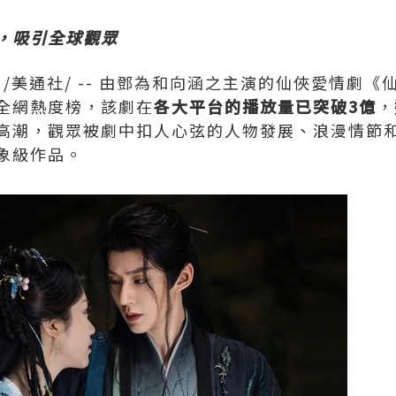
，吸引全球觀眾
/美通社/ -- 由鄧為和向涵之主演的仙俠愛情劇
全網熱度榜，該劇在
各大平台的播放量已突破
3億
，
高潮，觀眾被劇中扣人心弦的人物發展、浪漫情節
象級作品。