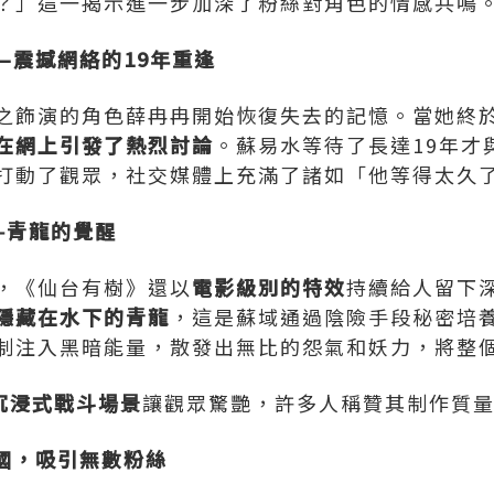
？」這一揭示進一步加深了粉絲對角色的情感共鳴
—震撼網絡的19年重逢
之飾演的角色薛冉冉開始恢復失去的記憶。當她終
在網上引發了熱烈討論
。蘇易水等待了長達19年才
打動了觀眾，社交媒體上充滿了諸如「他等得太久
—青龍的覺醒
，《仙台有樹》還以
電影級別的特效
持續給人留下
隱藏在水下的青龍
，這是蘇域通過陰險手段秘密培
制注入黑暗能量，散發出無比的怨氣和妖力，將整
沉浸式戰斗場景
讓觀眾驚艷，許多人稱贊其制作質
國，吸引無數粉絲