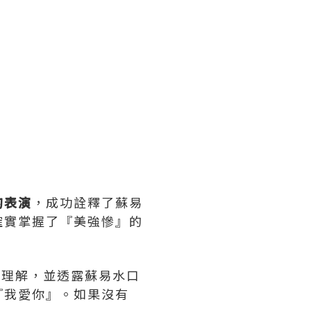
的表演
，成功詮釋了蘇易
確實掌握了『美強慘』的
的理解，並透露蘇易水口
『我愛你』。如果沒有