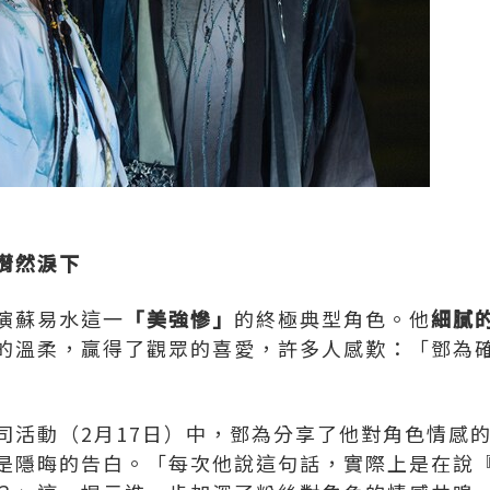
潸然淚下
演蘇易水這一
「美強慘」
的終極典型角色。他
細膩
的溫柔，贏得了觀眾的喜愛，許多人感歎：「鄧為
司活動（2月17日）中，鄧為分享了他對角色情感
是隱晦的告白。「每次他說這句話，實際上是在說