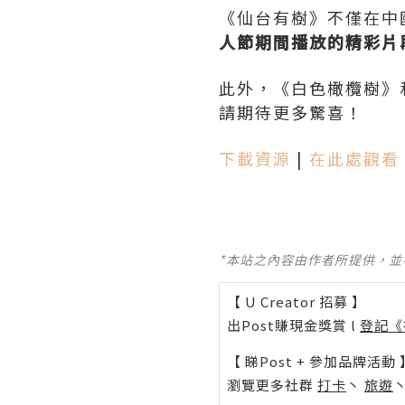
《仙台有樹》不僅在中
人節期間播放的精彩片
此外，《白色橄欖樹》
請期待更多驚喜！
下載資源
|
在此處觀看
*本站之內容由作者所提供，
【 U Creator 招募 】
出Post賺現金獎賞 l
登記《
【 睇Post + 參加品牌活動 
瀏覽更多社群
打卡
丶
旅遊