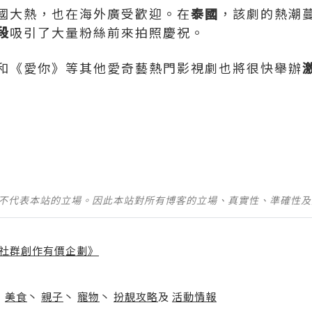
國大熱，也在海外廣受歡迎。在
泰國
，該劇的熱潮
段
吸引了大量粉絲前來拍照慶祝。
和《愛你》等其他愛奇藝熱門影視劇也將很快舉辦
並不代表本站的立場。因此本站對所有博客的立場、真實性、準確性
社群創作有價企劃》
】
丶
美食
丶
親子
丶
寵物
丶
扮靚攻略
及
活動情報