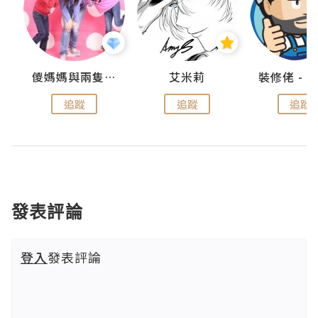
點滴
儍媽媽與兩隻小魔怪之家
艾米莉
追蹤
追蹤
追蹤
發表評論
登入
發表評論