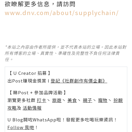
欲瞭解更多信息，請訪問
www.dnv.com/about/supplychain/
*本站之內容由作者所提供，並不代表本站的立場。因此本站對
所有博客的立場、真實性、準確性及完整性不負任何法律責
任。
【 U Creator 招募 】
出Post賺現金獎賞 l
登記《社群創作有價企劃》
【 睇Post + 參加品牌活動 】
瀏覽更多社群
打卡
丶
旅遊
丶
美食
丶
親子
丶
寵物
丶
扮靚
攻略
及
活動情報
U Blog開咗WhatsApp啦！發掘更多吃喝玩樂資訊！
Follow 我哋
！