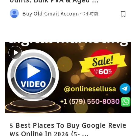
ounts: Bulk PVA & Aged ...
Buy Old Gmail Accoun
2小時前
5 Best Places To Buy Google Revie
ws Online In 2026 (5- ...