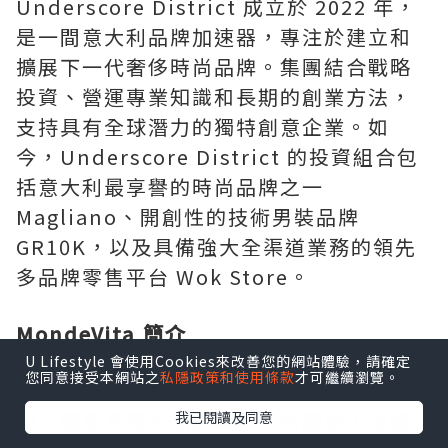
Underscore District 成立於 2022 年，
是一間意大利品牌加速器，專注於建立和
擴展下一代奢侈時尚品牌。集團結合戰略
投資、營運專業知識和長期的創業方法，
支持具有全球潛力的獨特創意企業。如
今，Underscore District 的投資組合包
括意大利最享譽的時尚品牌之一
Magliano、開創性的技術男裝品牌
GR10K，以及具備強大全渠道業務的領先
多品牌零售平台 Wok Store。
MondeVita 簡介
U Lifestyle 會使用Cookies來改善您的網站體驗，請確定
您同意接受本網站之
私隱政策和使用條款
才可繼續瀏覽。
MondeVita 是一間創新的奢侈品控股公
司，匯集卓越的品牌和非凡的體驗，並擁
我已閱讀及同意