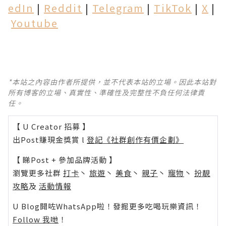
edIn
|
Reddit
|
Telegram
|
TikTok
|
X
|
Youtube
*本站之內容由作者所提供，並不代表本站的立場。因此本站對
所有博客的立場、真實性、準確性及完整性不負任何法律責
任。
【 U Creator 招募 】
出Post賺現金獎賞 l
登記《社群創作有價企劃》
【 睇Post + 參加品牌活動 】
瀏覽更多社群
打卡
丶
旅遊
丶
美食
丶
親子
丶
寵物
丶
扮靚
攻略
及
活動情報
U Blog開咗WhatsApp啦！發掘更多吃喝玩樂資訊！
Follow 我哋
！