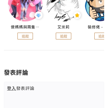
點滴
儍媽媽與兩隻小魔怪之家
艾米莉
追蹤
追蹤
追蹤
發表評論
登入
發表評論