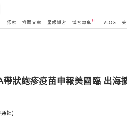
探索
推薦文章
星級博客
博客專享
VLOG
美
A帶狀皰疹疫苗申報美國臨 出海
(美通社)