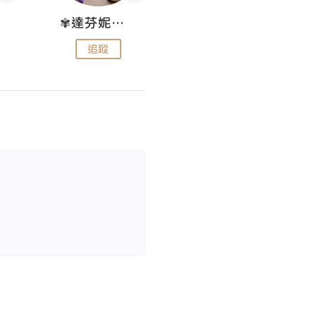
✾達芬妮•愛孩子•愛生活✾
wendysugar享受生活gogogo
追蹤
追蹤