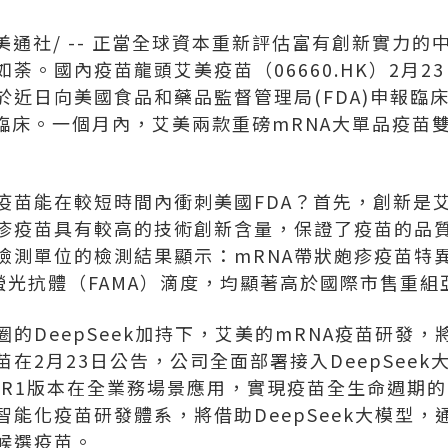
美通社/ -- 正當全球資本重新評估富有創新實力
荼。國內疫苗龍頭艾美疫苗（06660.HK）2月2
於近日向美國食品和藥品監督管理局(FDA)申報臨
國臨床。一個月內，艾美兩款重磅mRNA大單品疫苗
A疫苗能在較短時間內衝刺美國FDA？首先，創新是
皰疹疫苗具有較高的技術創新含量，保證了疫苗的品
檢測單位的檢測結果顯示：mRNA帶狀皰疹疫苗特
原螢光抗體（FAMA）滴度，均顯著高於國際市售重
的DeepSeek加持下，艾美的mRNA疫苗研發
在2月23日公告，公司全面部署接入DeepSee
ek R1版本在全業務場景應用，實現疫苗全生命週期
能化疫苗研發體系，將借助DeepSeek大模型
候選疫苗。