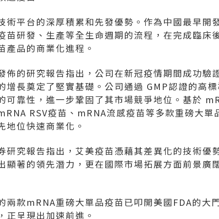
A技術平台的深厚積累和先發優勢。作為中國最早開發
A疫苗研發、生產等全生命週期的流程，在完成臨床後
苗產品的商業化進程。
發佈的研究報告指出，公司在新冠疫情期間成功驗證的
的增長奠定了堅實基礎。公司通過 GMP認證的高
的可靠性，進一步鞏固了其市場競爭地位。基於 mR
mRNA RSV疫苗、mRNA流感疫苗等多款重磅大
先地位快速商業化。
券研究報告指出，艾美疫苗憑藉其差異化的技術優
出顯著的領先潛力，更在國際市場拓展方面前景廣
的兩款mRNA重磅大單品疫苗已叩開美國FDA的大
，正呈現出加速前進。