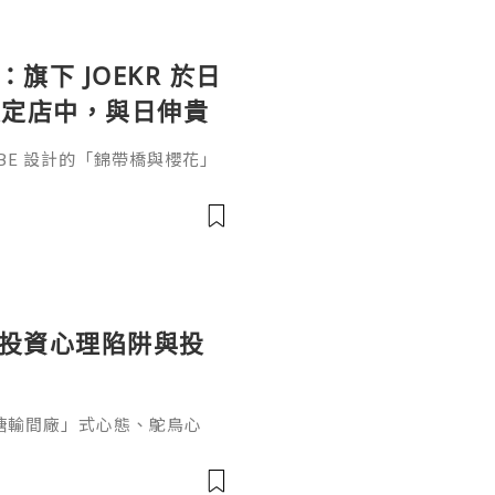
：旗下 JOEKR 於日
限定店中，與日伸貴
參展
ABE 設計的「錦帶橋與櫻花」
作的酒器，推廣日本清酒文
」，於 2026 年 5 月 13
日本橋三越本店舉行的「獺祭」
藝術」中，聯同東京銀器職人
同意與日本酒文化，日現代設
個投資心理陷阱與投
糖輸間廠」式心態、鴕鳥心
ef PaPa 投資思維，幫你
資管理框架。