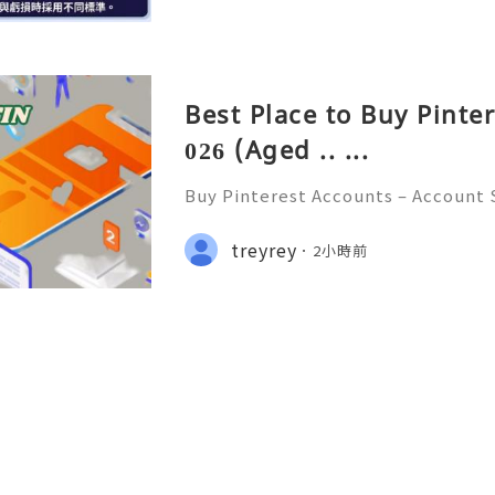
Best Place to Buy Pinte
026 (Aged .. ...
Buy Pinterest Accounts – Account S
on & Responsible Platform Manage
💫🌐✨💎Fast & Reliable 24/7 Custo
treyrey
2小時前
💎WhatsApp :+1 (506) 541-7768 💫