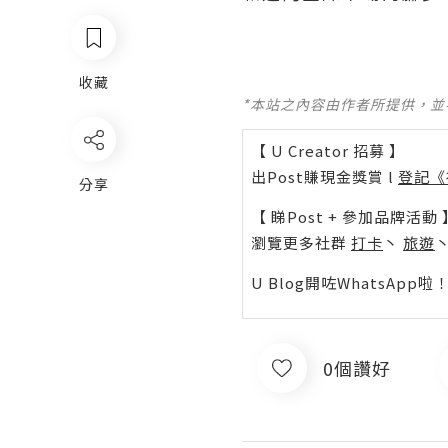
收藏
*本站之內容由作者所提供，
【 U Creator 招募 】
出Post賺現金獎賞 l
登記《
分享
【 睇Post + 參加品牌活動 
瀏覽更多社群
打卡
丶
旅遊
U Blog開咗WhatsAp
0個讚好