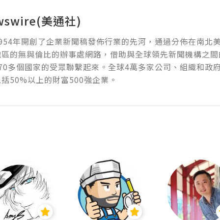
wswire(美通社)
954年開創了企業新聞稿發佈行業的先河，通過分佈在南北
地區的無與倫比的辦事處網路，借助與全球領先新聞機構之間
70多個國家的受眾聯繫起來。全球4萬多家公司、組織和政
括50%以上的財富500強企業。