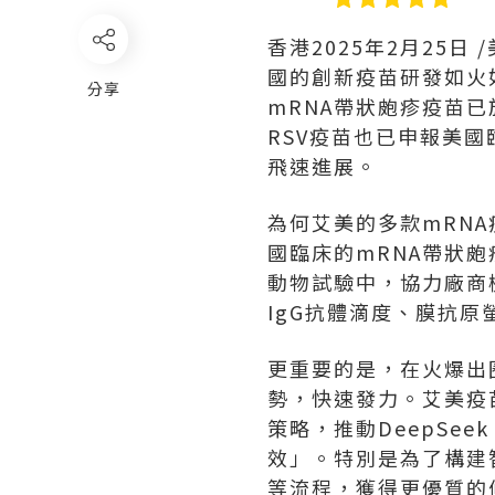
香港
2025年2月25日
/
國的創新疫苗研發如火如
分享
mRNA帶狀皰疹疫苗已
RSV疫苗也已申報美
飛速進展。
為何艾美的多款mRN
國臨床的mRNA帶狀
動物試驗中，協力廠商
IgG抗體滴度、膜抗
更重要的是，在火爆出圈
勢，快速發力。艾美疫苗
策略，推動DeepSe
效」。特別是為了構建智
等流程，獲得更優質的