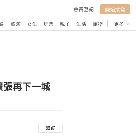
會員登記
開始撰寫
食
旅遊
女生
玩樂
親子
生活
寵物
行山
更多
打卡
擴張再下一城
追蹤