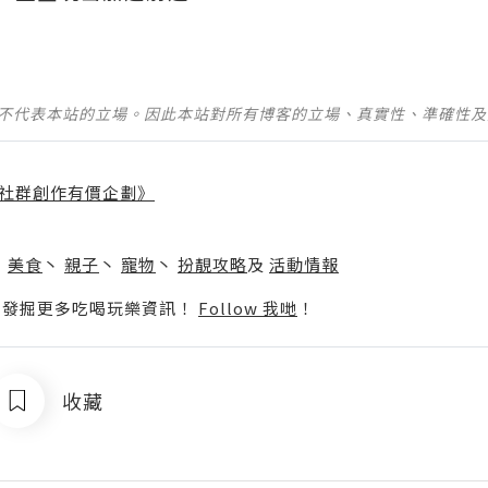
並不代表本站的立場。因此本站對所有博客的立場、真實性、準確性
社群創作有價企劃》
】
丶
美食
丶
親子
丶
寵物
丶
扮靚攻略
及
活動情報
p啦！發掘更多吃喝玩樂資訊！
Follow 我哋
！
收藏