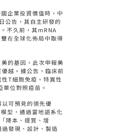
的中國企業投資價值時，中
3日公告，其自主研發的
床。不久前，其mRNA
雙雙在全球化佈局中取得
艾美的基因，此次申報美
質優越。據公告，臨床前
異性T細胞免疫、特異性
組亞單位對照疫苗。
，將以可預見的領先優
k大模型，通過當地語系化
的「降本、提質、增
，通過發現、設計、製造