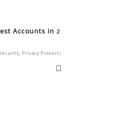
rest Accounts in 2
ecurity, Privacy Protecti
ment Guide (2026) 💫💎💲
mer Support 💫💎💲💫🌐✨
💲💫🌐✨💎Tele