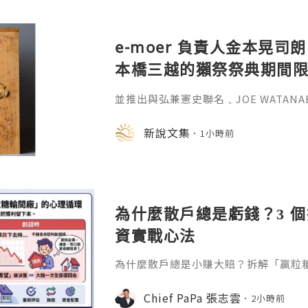
e-moer 負責人金本晃司朗
本橋三越的獺祭祭典期間
金属的東京銀器工匠一同
並推出與弘兼憲史聯名﹑JOE WATAN
系列﹑東京銀器製銀杯﹑與山田翔太製
化。e-moer 旗下飾品及銀器品牌「JOEKR
新說文集
1小時前
日至 26 日（週三至週二）期間，在
期間限定店——「藝術與獺祭、獺祭與
參展，展現日本手工藝之美。日本傳統
計呈
為什麼散戶總是虧錢？3 
資實戰心法
為什麼散戶總是小賺大賠？拆解「贏粒
態、套牢變長線等投資心理陷阱，結合 Chi
建立更客觀的買賣換股、換位思考與投
Chief PaPa 張志雲
2小時前