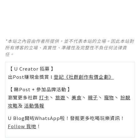
*本站之內容由作者所提供，並不代表本站的立場。因此本站對
所有博客的立場、真實性、準確性及完整性不負任何法律責
任。
【 U Creator 招募 】
出Post賺現金獎賞 l
登記《社群創作有價企劃》
【 睇Post + 參加品牌活動 】
瀏覽更多社群
打卡
丶
旅遊
丶
美食
丶
親子
丶
寵物
丶
扮靚
攻略
及
活動情報
U Blog開咗WhatsApp啦！發掘更多吃喝玩樂資訊！
Follow 我哋
！