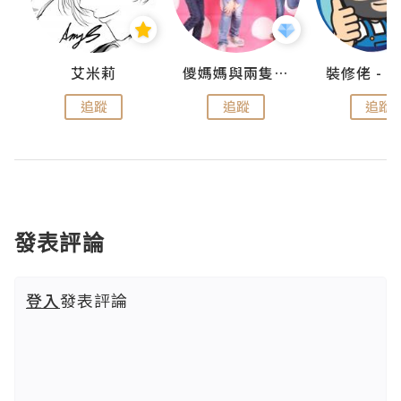
點滴
艾米莉
儍媽媽與兩隻小魔怪之家
追蹤
追蹤
追蹤
發表評論
登入
發表評論