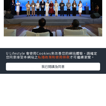
U Lifestyle 會使用Cookies來改善您的網站體驗，請確定
印尼FAST媒體聯盟由Coolita與五洲傳播
您同意接受本網站之
私隱政策和使用條款
才可繼續瀏覽。
中心聯合發起，創始成員包括印尼頭部公
我已閱讀及同意
立及民營電視台：TVRI、Metro TV、
GARUDA TV、BTV、Jawa Pos
Multimedia和JAKTV；騰訊雲為聯盟技
術合作夥伴。
FAST模式融合傳統線性電視的觀看體驗與