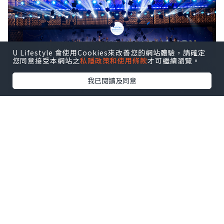
U Lifestyle 會使用Cookies來改善您的網站體驗，請確定
您同意接受本網站之
私隱政策和使用條款
才可繼續瀏覽。
我已閱讀及同意
ISHCMC Class of 2026 achieved an average
score of 34.5 points against a global average
of 30.9, with two students earning the
maximum score of 45 out of 45.
該校文憑通過率達95%，全球平均通過率
為83%。近10%的本屆學生取得40分及以
上的成績。