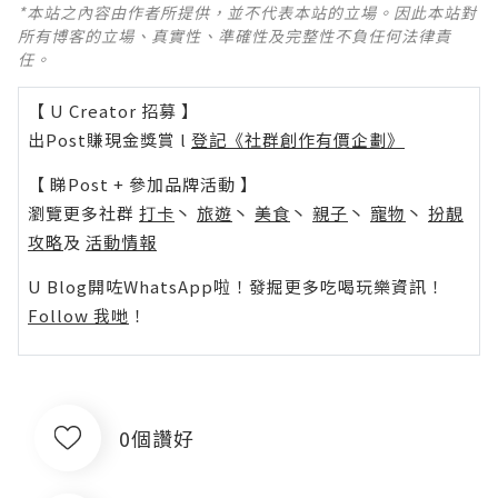
*本站之內容由作者所提供，並不代表本站的立場。因此本站對
所有博客的立場、真實性、準確性及完整性不負任何法律責
任。
【 U Creator 招募 】
出Post賺現金獎賞 l
登記《社群創作有價企劃》
【 睇Post + 參加品牌活動 】
瀏覽更多社群
打卡
丶
旅遊
丶
美食
丶
親子
丶
寵物
丶
扮靚
攻略
及
活動情報
U Blog開咗WhatsApp啦！發掘更多吃喝玩樂資訊！
Follow 我哋
！
0個讚好