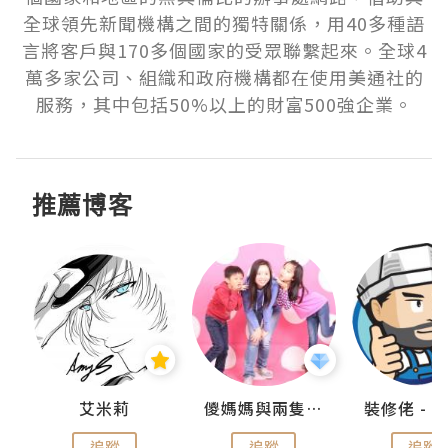
全球領先新聞機構之間的獨特關係，用40多種語
言將客戶與170多個國家的受眾聯繫起來。全球4
萬多家公司、組織和政府機構都在使用美通社的
服務，其中包括50%以上的財富500強企業。
推薦博客
點滴
艾米莉
儍媽媽與兩隻小魔怪之家
追蹤
追蹤
追蹤