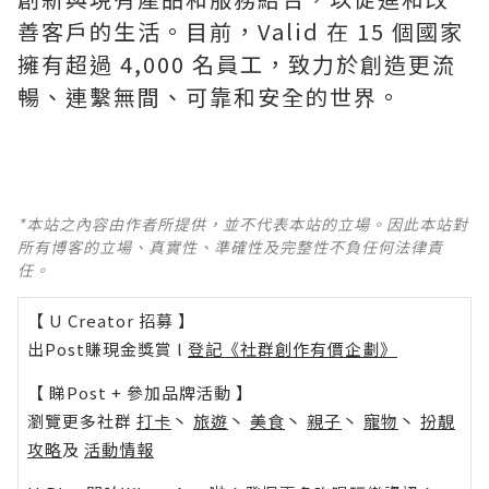
善客戶的生活。目前，Valid 在 15 個國家
擁有超過 4,000 名員工，致力於創造更流
暢、連繫無間、可靠和安全的世界。
*本站之內容由作者所提供，並不代表本站的立場。因此本站對
所有博客的立場、真實性、準確性及完整性不負任何法律責
任。
【 U Creator 招募 】
出Post賺現金獎賞 l
登記《社群創作有價企劃》
【 睇Post + 參加品牌活動 】
瀏覽更多社群
打卡
丶
旅遊
丶
美食
丶
親子
丶
寵物
丶
扮靚
攻略
及
活動情報