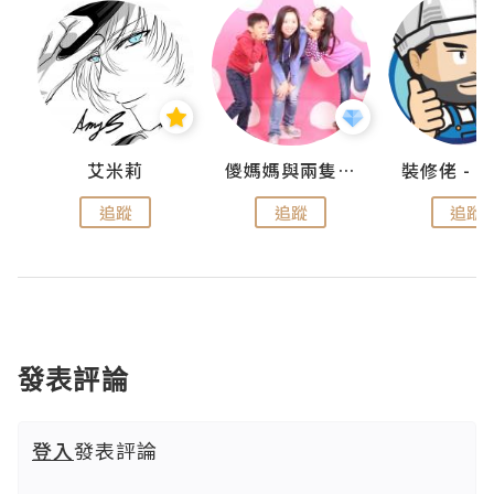
點滴
艾米莉
儍媽媽與兩隻小魔怪之家
追蹤
追蹤
追蹤
發表評論
登入
發表評論