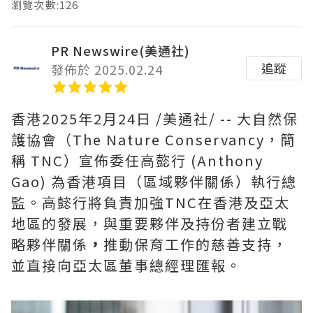
瀏覽次數:126
PR Newswire(美通社)
追蹤
發佈於 2025.02.24
香港
2025年2月24日
/美通社/ -- 大自然保
護協會（The Nature Conservancy，簡
稱 TNC）宣佈委任高㦤行 (
Anthony
Gao
) 為香港項目（區域夥伴關係）執行總
監。高懿行將負責加強TNC在香港及亞太
地區的發展，與重要夥伴及持份者建立戰
略夥伴關係
，
推動保育工作的慈善支持，
並直接向亞太區董事總經理匯報。