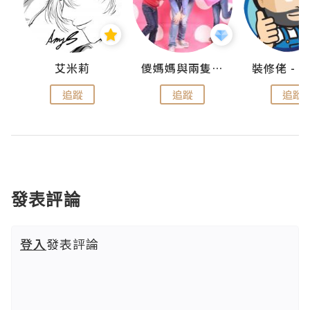
點滴
艾米莉
儍媽媽與兩隻小魔怪之家
追蹤
追蹤
追蹤
發表評論
登入
發表評論