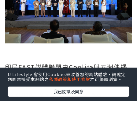
印尼FAST媒體聯盟由Coolita與五洲傳播
U Lifestyle 會使用Cookies來改善您的網站體驗，請確定
中心聯合發起，創始成員包括印尼頭部公
您同意接受本網站之
私隱政策和使用條款
才可繼續瀏覽。
立及民營電視台：TVRI、Metro TV、
我已閱讀及同意
GARUDA TV、BTV、Jawa Pos
Multimedia和JAKTV；騰訊雲為聯盟技
術合作夥伴。
FAST模式融合傳統線性電視的觀看體驗與