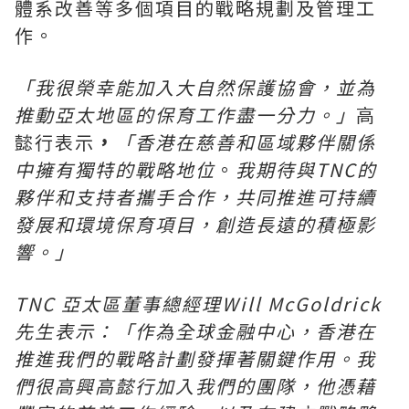
體系改善等多個項目的戰略規劃及管理工
作。
「我很榮幸能加入大自然保護協會，並為
推動亞太地區的保育工作盡一分力。」
高
懿行表示
，
「香港在慈善和區域夥伴關係
中擁有獨特的戰略地位
。
我期待與
TNC
的
夥伴和支持者攜手合作，共同推進可持續
發展和環境保育項目，創造長遠的積極影
響。」
TNC
亞太區董事總經理Will McGoldrick
先生表示：「作為全球金融中心，香港在
推進我們的戰略計劃發揮著關鍵作用。我
們很高興高懿行加入我們的團隊，他憑藉