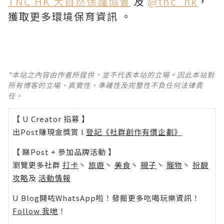
TNC HK 大自然保護協會
及
@tnc_hk
，
獲取更多環境保育資訊 。
*本站之內容由作者所提供，並不代表本站的立場。因此本站對
所有博客的立場、真實性、準確性及完整性不負任何法律責
任。
【 U Creator 招募 】
出Post賺現金獎賞 l
登記《社群創作有價企劃》
【 睇Post + 參加品牌活動 】
瀏覽更多社群
打卡
丶
旅遊
丶
美食
丶
親子
丶
寵物
丶
扮靚
攻略
及
活動情報
U Blog開咗WhatsApp啦！發掘更多吃喝玩樂資訊！
Follow 我哋
！