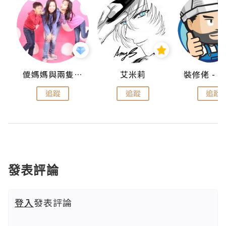
點滴
儍媽媽與兩隻小魔怪之家
艾米莉
追蹤
追蹤
追蹤
發表評論
登入
發表評論