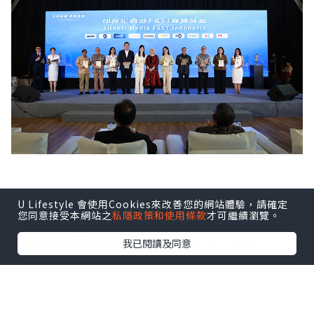
U Lifestyle 會使用Cookies來改善您的網站體驗，請確定
印尼FAST媒體聯盟由Coolita與五洲傳播
您同意接受本網站之
私隱政策和使用條款
才可繼續瀏覽。
中心聯合發起，創始成員包括印尼頭部公
我已閱讀及同意
立及民營電視台：TVRI、Metro TV、
GARUDA TV、BTV、Jawa Pos
Multimedia和JAKTV；騰訊雲為聯盟技
術合作夥伴。