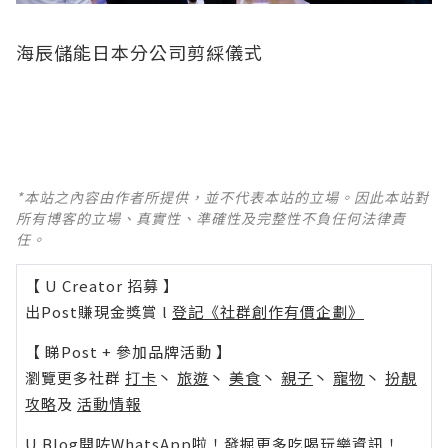
海辰儲能日本分公司剪綵儀式
*本站之內容由作者所提供，並不代表本站的立場。因此本站對
所有博客的立場、真實性、準確性及完整性不負任何法律責
任。
【 U Creator 招募 】
出Post賺現金獎賞 l
登記《社群創作有價企劃》
【 睇Post + 參加品牌活動 】
瀏覽更多社群
打卡
丶
旅遊
丶
美食
丶
親子
丶
寵物
丶
扮靚
攻略
及
活動情報
U Blog開咗WhatsApp啦！發掘更多吃喝玩樂資訊！