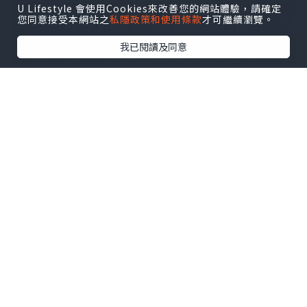
U Lifestyle 會使用Cookies來改善您的網站體驗，請確定
您同意接受本網站之
私隱政策和使用條款
才可繼續瀏覽。
我已閱讀及同意
ISHCMC Class of 2026 achieved an average
score of 34.5 points against a global average
of 30.9, with two students earning the
maximum score of 45 out of 45.
該校文憑通過率達95%，全球平均通過率
為83%。近10%的本屆學生取得40分及以
上的成績。
2026屆畢業生成績概覽
兩名學生斬獲滿分45分