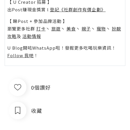
【 U Creator 招募 】
出Post賺現金獎賞 l
登記《社群創作有價企劃》
【 睇Post + 參加品牌活動 】
瀏覽更多社群
打卡
丶
旅遊
丶
美食
丶
親子
丶
寵物
丶
扮靚
攻略
及
活動情報
U Blog開咗WhatsApp啦！發掘更多吃喝玩樂資訊！
Follow 我哋
！
0個讚好
收藏