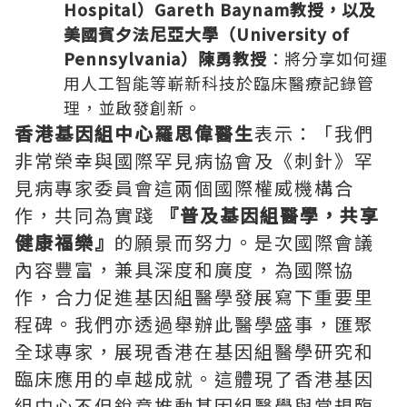
Hospital
）
Gareth Baynam
教授，以及
美國賓夕法尼亞大學（
University of
Pennsylvania
）陳勇教授
：將分享如何運
用人工智能等嶄新科技於臨床醫療記錄管
理，並啟發創新。
香港基因組中心
羅思偉醫生
表示：「我們
非常榮幸與國際罕見病協會及《刺針》罕
見病專家委員會這兩個國際權威機構合
作，共同為實踐
『普及基因組醫學，共享
健康福樂』
的願景而努力。是次國際會議
內容豐富，兼具深度和廣度，為國際協
作，合力促進基因組醫學發展寫下重要里
程碑。我們亦透過舉辦此醫學盛事，匯聚
全球專家，展現香港在基因組醫學研究和
臨床應用的卓越成就。這體現了香港基因
組中心不但銳意推動基因組醫學與常規臨