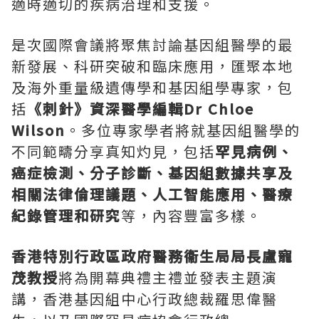
適時適切的疾病治理和支援。
是次國際會議將聚焦討論基因組醫學的最
新發展、科研突破和臨床應用，匯聚本地
及海外重量級遺傳學和基因組學專家，包
括
《刺針》資深醫學編輯
Dr
Chloe
Wilson
。多位專家學者將就基因組醫學的
不同範疇分享真知灼見，包括
罕見病例、
癌症檢測、分子診斷、基因組數據共享及
相關法律倫理議題、人工智能應用、醫療
紀錄管理和研究
等，內容豐富多樣。
香港特別行政區政府醫務衞生局局長盧寵
茂教授
將為開幕典禮主禮並發表主題演
講，香港基因組中心行政總裁羅思偉醫