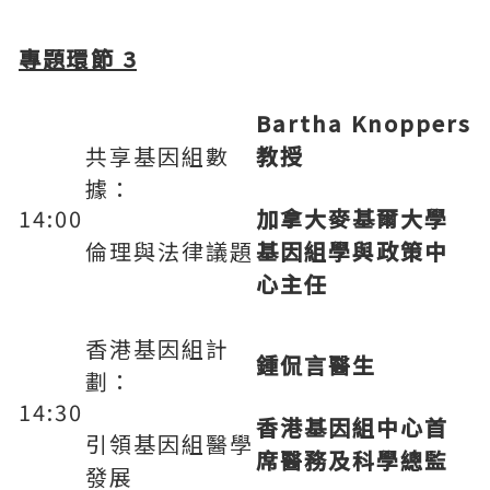
專題環節
3
Bartha Knoppers
共享基因組數
教授
據：
14:00
加拿大麥基爾大學
倫理與法律議題
基因組學與
政策中
心主任
香港基因組計
鍾侃言醫生
劃：
14:30
香港基因組中心首
引領基因組醫學
席醫務及科學總監
發展