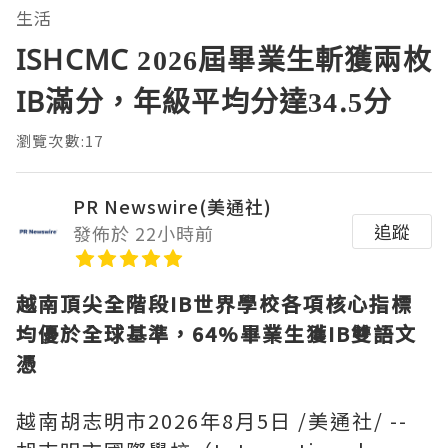
生活
ISHCMC 2026屆畢業生斬獲兩枚
IB滿分，年級平均分達34.5分
瀏覽次數:17
PR Newswire(美通社)
追蹤
發佈於 22小時前
越南頂尖全階段
IB世界學校各項核心指標
均優於全球基準，64%畢業生獲IB雙語文
憑
越南胡志明市
2026年8月5日
/美通社/ --