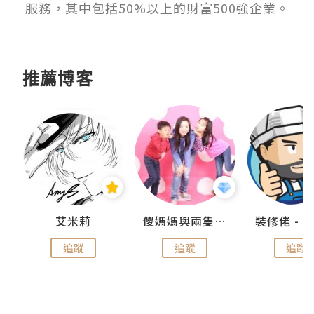
服務，其中包括50%以上的財富500強企業。
推薦博客
點滴
艾米莉
儍媽媽與兩隻小魔怪之家
追蹤
追蹤
追蹤