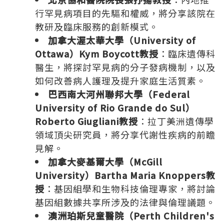
行罕見病項目的先驅和權威，將分享該院在
教研及臨床服務的創新模式。
加拿大渥太華大學（
University of
Ottawa
）
Kym Boycott
教授
：臨床遺傳科
醫生，將探討罕見病的分子發病機制，以及
如何改善病人護理及提升家庭生活質素。
巴西南大河州聯邦大學（
Federal
University of Rio Grande
do Sul
）
Roberto Giugliani
教授
：拉丁美洲遺傳學
領域頂尖研究員，將分享代謝性疾病的前瞻
見解。
加拿大麥基爾大學（
McGill
University
）
Bartha Maria Knoppers
教
授
：基因組學和生物科技倫理專家，將討論
基因組數據共享所涉及的法律與倫理議題。
澳洲珀斯兒童醫院（
Perth Children's