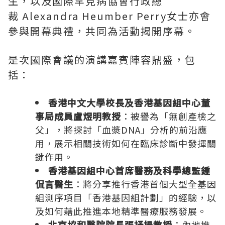
生，以及國際罕見病協會行政總
裁 Alexandra Heumber Perry女士亦會
參與開幕典禮，共同為活動揭開序幕。
是次國際會議的演講嘉賓陣容鼎盛，包
括：
香港中文大學校長及香港基因組中心董
事局成員盧煜明教授
：被譽為「無創產檢之
父」，將探討「血漿DNA」分析的前沿應
用，展示相關技術如何在臨床診斷中發揮關
鍵作用。
香港基因組中心首席醫務及科學總監鍾
侃言醫生
：將分享推行香港首個大型全基因
組測序項目「香港基因組計劃」的經驗，以
及如何藉此推進本地精準醫療服務發展。
北京協和醫院院長張抒揚教授
：內地推