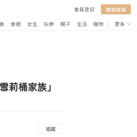
會員登記
開始撰寫
食
旅遊
女生
玩樂
親子
生活
寵物
行山
更多
打卡
備「雪莉桶家族」
追蹤