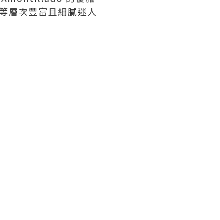
糕等層次豐富且細膩迷人