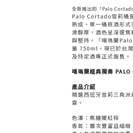
全新推出的「Palo Co
Palo Cortad
熟成、單一桶原酒形式完
滑醇厚，酒色呈深邃焦
與堅持。「噶瑪蘭Palo
量 750ml，現已
及特定酒專正式販售。
噶瑪蘭經典獨奏
PALO
產品介紹
精選西班牙雪莉三角洲最
章。
色澤：焦糖暖紅棕
香氣：層次豐富且細緻