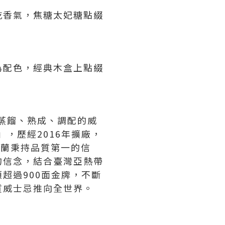
乾香氣，焦糖太妃糖點綴
為配色，經典木盒上點綴
、蒸餾、熟成、調配的威
，歷經2016年擴廠，
瑪蘭秉持品質第一的信
的信念，結合臺灣亞熱帶
超過900面金牌，不斷
質威士忌推向全世界。