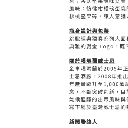
息；各式堅果韻味交疊
風味：彷彿柑橘磅蛋糕
核桃堅果碎，讓人意猶
瓶身設計與包裝
跳脫經典獨奏系列大面
典雅的燙金 Logo，
關於噶瑪蘭威士忌
金車噶瑪蘭於2005
士忌酒廠，2008年推
年產量躍升至1,00
念，不斷突破創新，目
氣候醞釀的出眾風味與
寫下屬於臺灣威士忌的
新聞聯絡人