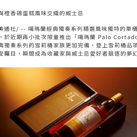
與橙香磅蛋糕風味交織的威士忌
美通社/ -- 噶瑪蘭經典獨奏系列精選風味獨特的
於近期再小批次限量推出「噶瑪蘭 Palo Corta
典獨奏系列的雪莉桶家族更加完備，登上雪莉桶品
受矚目，瞬間成為收藏家與威士忌愛好者競逐的夢