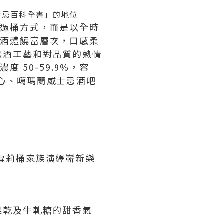
威士忌百科全書」的地位
採用過桶方式，而是以全時
，其酒體饒富層次，口感柔
釀酒工藝和對品質的熱情
度 50-59.9%，容
中心、噶瑪蘭威士忌酒吧
瑪蘭雪莉桶家族演繹嶄新樂
果乾及牛軋糖的甜香氣