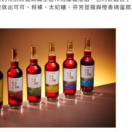
醇厚，綻放出可可、柑橘、太妃糖、芬芳荳蔻與橙香磅蛋