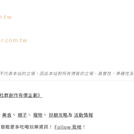
m.tw
ar.com.tw
並不代表本站的立場。因此本站對所有博客的立場、真實性、準確性
社群創作有價企劃》
】
丶
美食
丶
親子
丶
寵物
丶
扮靚攻略
及
活動情報
p啦！發掘更多吃喝玩樂資訊！
Follow 我哋
！