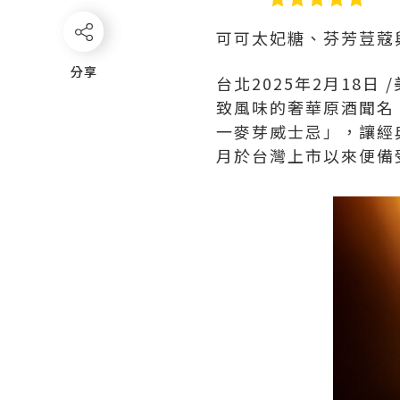
可可太妃糖、芬芳荳蔻
分享
分享
台北
2025年2月18日
/
致風味的奢華原酒聞名，
一麥芽威士忌」，讓經
月於台灣上市以來便備