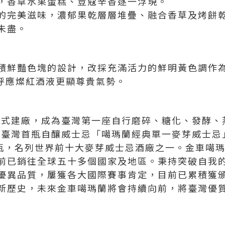
，香草水果蛋糕、荳蔻辛香逐一浮現。
的完美滋味，濃郁果乾層層堆疊、融合香草及烤餅
未盡。
積鮮豔色塊的設計，改採充滿活力的鮮明黃色調作
既呼應燦紅酒液更顯尊貴氣勢。
年正式建廠，成為臺灣第一座自行磨碎、糖化、發酵
出臺灣首瓶自釀威士忌「噶瑪蘭經典單一麥芽威士忌」
0萬瓶，名列世界前十大麥芽威士忌酒廠之一。金車噶
前已銷往全球五十多個國家及地區。秉持突破自我
優異品質，屢獲各大國際賽事肯定，目前已累積獲頒
新歷史，未來金車噶瑪蘭將會持續向前，將臺灣優