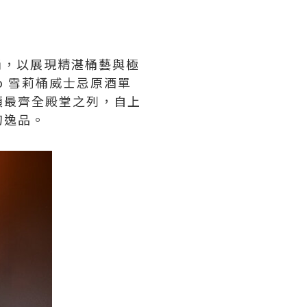
單桶，以展現精湛桶藝與極
do 雪莉桶威士忌原酒單
項最齊全殿堂之列，自上
幻逸品。