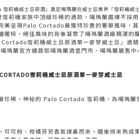
rtado 雪莉桶威士忌原酒」奠定噶瑪蘭在威士忌業界「雪莉桶
o雪莉桶是雪莉桶家族中頂級珍稀的酒款，噶瑪蘭選擇不
美呈現Palo Cortado最獨特珍貴的奢華風味
糖暖棕，絕佳風味的背後凝聚了噶瑪蘭酒廠精湛的
 Cortado雪莉桶威士忌原酒單一麥芽威士忌」酒精濃
於台灣噶瑪蘭官方通路如噶瑪蘭酒堡門市、噶瑪蘭展售
 CORTADO
雪莉桶威士忌原酒單一麥芽威士忌
珍稀、神秘的 Palo Cortado 雪莉桶，為噶
，可可粉、柑橘芬芳香氣撲鼻而來，隨後捎來熟成