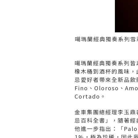
噶瑪蘭經典獨奏系列雪莉
噶瑪蘭經典獨奏系列皆
橡木桶到酒杯的風味，此
忌愛好者帶來全新品飲
Fino、Oloroso、Amo
Cortado。
金車集團總經理李玉鼎
忌百科全書」，隨著經典
他進一步指出：「Pal
1%，極為珍稀，因此我