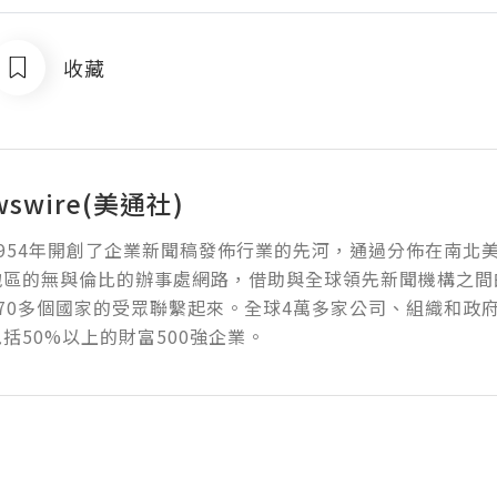
收藏
wswire(美通社)
954年開創了企業新聞稿發佈行業的先河，通過分佈在南北
地區的無與倫比的辦事處網路，借助與全球領先新聞機構之間
70多個國家的受眾聯繫起來。全球4萬多家公司、組織和政
括50%以上的財富500強企業。