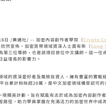
18日
/美通社/ -- 加密內容創作者學院（
Crypto C
C）欣然宣佈，加密貨幣領域資深人士
龚有柴（
Gong 
成為第三位導師，也是該項目首位中文講師。這一任
日益增長的影響力。
領域的資深愛好者及風險投資人，擁有豐富的實戰經
Tube平台累計粉絲超20萬，是中文加密領域備受認可
校是一項精英計劃，旨在賦能有志於成為加密內容創作
習路徑，助力學員掌握在充滿活力的加密世界中成為關