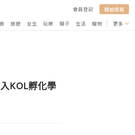
會員登記
開始撰寫
食
旅遊
女生
玩樂
親子
生活
寵物
行山
更多
打卡
入KOL孵化學