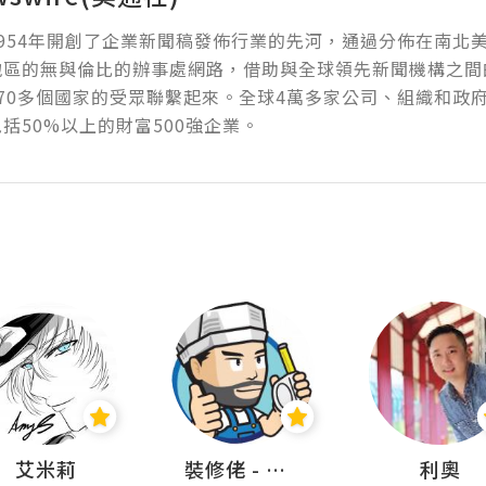
954年開創了企業新聞稿發佈行業的先河，通過分佈在南北
地區的無與倫比的辦事處網路，借助與全球領先新聞機構之間
70多個國家的受眾聯繫起來。全球4萬多家公司、組織和政
括50%以上的財富500強企業。
艾米莉
裝修佬 - 香港一站式網上裝修平台
利奧