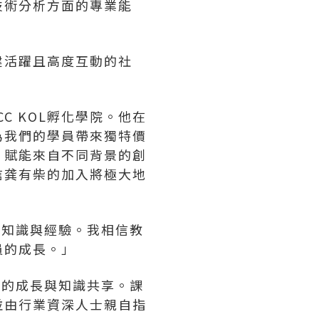
技術分析方面的專業能
建活躍且高度互動的社
CC KOL孵化學院。他在
為我們的學員帶來獨特價
，賦能來自不同背景的創
信
龚有柴
的加入將極大地
享知識與經驗。我相信教
員的成長。」
群的成長與知識共享。課
並由行業資深人士親自指