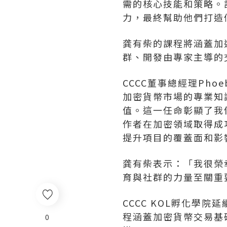
需的核心技能和策略。
力，最終幫助他們打造
龚有柴
的課程將涵蓋加
群、開發由專家主導的
CCCC董事總經理Pho
加密貨幣市場的專業知
值。這一任命彰顯了我
作者在加密領域取得成
提升項目的覆蓋面和影
龚有柴
表示：「我很榮
育與社群的力量至關重
CCCC KOL孵化學
程涵蓋加密貨幣交易基
0