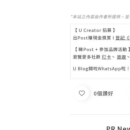
*本站之內容由作者所提供，
【 U Creator 招募 】
出Post賺現金獎賞 l
登記《
【 睇Post + 參加品牌活動 
瀏覽更多社群
打卡
丶
旅遊
U Blog開咗WhatsAp
0個讚好
PR Ne