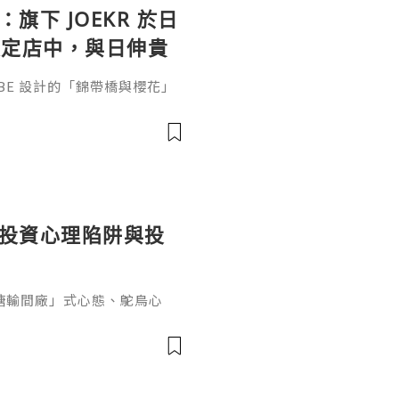
：旗下 JOEKR 於日
限定店中，與日伸貴
參展
ABE 設計的「錦帶橋與櫻花」
作的酒器，推廣日本清酒文
」，於 2026 年 5 月 13
日本橋三越本店舉行的「獺祭」
藝術」中，聯同東京銀器職人
同意與日本酒文化，日現代設
個投資心理陷阱與投
糖輸間廠」式心態、鴕鳥心
ef PaPa 投資思維，幫你
資管理框架。