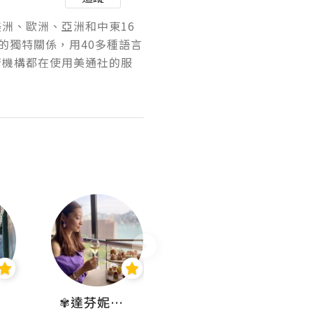
美洲、歐洲、亞洲和中東16
的獨特關係，用40多種語言
府機構都在使用美通社的服
✾達芬妮•愛孩子•愛生活✾
wendysugar享受生活gogogo