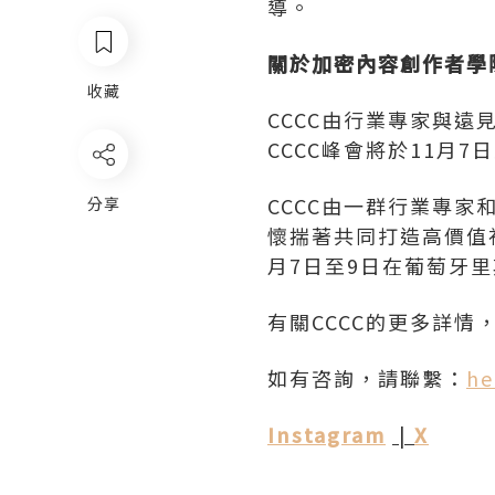
導。
關於加密內容創作者學
收藏
CCCC由行業專家與遠
CCCC峰會將於11月
CCCC由一群行業專
分享
懷揣著共同打造高價值社
月7日至9日在葡萄牙
有關CCCC的更多詳情
如有咨詢，請聯繫：
he
Instagram
|
X