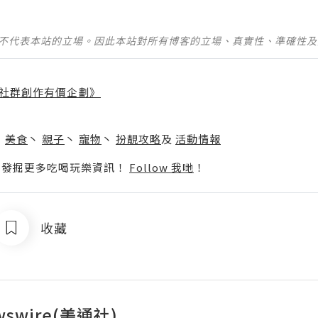
並不代表本站的立場。因此本站對所有博客的立場、真實性、準確性
社群創作有價企劃》
】
丶
美食
丶
親子
丶
寵物
丶
扮靚攻略
及
活動情報
p啦！發掘更多吃喝玩樂資訊！
Follow 我哋
！
收藏
wswire(美通社)