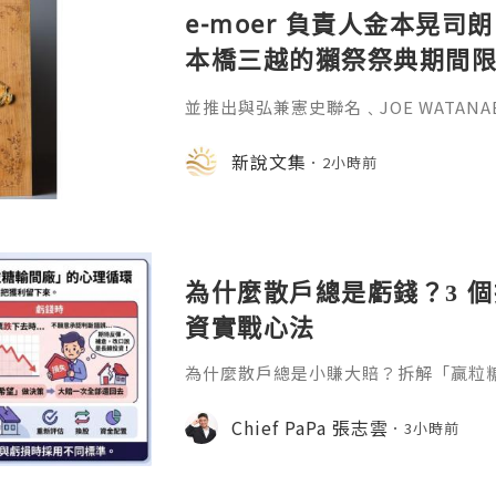
e-moer 負責人金本晃司朗
本橋三越的獺祭祭典期間
金属的東京銀器工匠一同
並推出與弘兼憲史聯名﹑JOE WATAN
系列﹑東京銀器製銀杯﹑與山田翔太製
化。e-moer 旗下飾品及銀器品牌「JOEKR
新說文集
2小時前
日至 26 日（週三至週二）期間，在
期間限定店——「藝術與獺祭、獺祭與
參展，展現日本手工藝之美。日本傳統
計呈
為什麼散戶總是虧錢？3 
資實戰心法
為什麼散戶總是小賺大賠？拆解「贏粒
態、套牢變長線等投資心理陷阱，結合 Chi
建立更客觀的買賣換股、換位思考與投
Chief PaPa 張志雲
3小時前