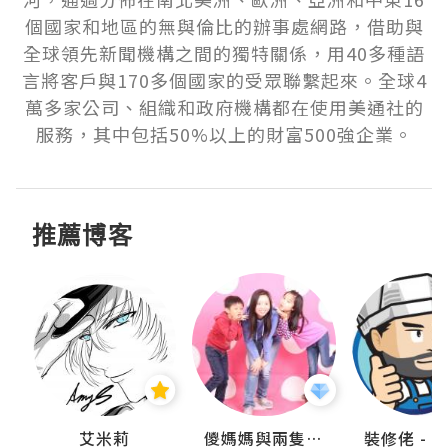
個國家和地區的無與倫比的辦事處網路，借助與
全球領先新聞機構之間的獨特關係，用40多種語
言將客戶與170多個國家的受眾聯繫起來。全球4
萬多家公司、組織和政府機構都在使用美通社的
服務，其中包括50%以上的財富500強企業。
推薦博客
點滴
艾米莉
儍媽媽與兩隻小魔怪之家