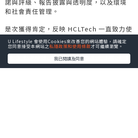
諾與評級、報告披露與透明度，以及環境
和社會責任管理。
是次獲得肯定，反映 HCLTech 一直致力使
業務與聯合國全球契約及可持續發展目標
U Lifestyle 會使用Cookies來改善您的網站體驗，請確定
接軌。在 2026 財政年度，HCLTech 在水
您同意接受本網站之
私隱政策和使用條款
才可繼續瀏覽。
資源管理方面樹立新標杆，水資源回補量
我已閱讀及同意
達耗水量的 51 倍；旗下所有自有設施亦繼
續維持「零廢物送往堆填區」白金級認證
資格。HCLTech 提前 4 年達成經 SBTi 驗
證的 2030 年減排目標，進一步加快邁向淨
零排放。
HCLTech 全球可持續發展主管 Vipul
Arora 表示：「連續兩年獲 TIME 肯定，