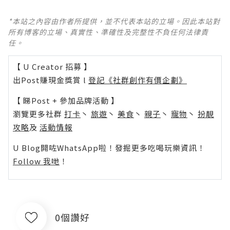
*本站之內容由作者所提供，並不代表本站的立場。因此本站對
所有博客的立場、真實性、準確性及完整性不負任何法律責
任。
【 U Creator 招募 】
出Post賺現金獎賞 l
登記《社群創作有價企劃》
【 睇Post + 參加品牌活動 】
瀏覽更多社群
打卡
丶
旅遊
丶
美食
丶
親子
丶
寵物
丶
扮靚
攻略
及
活動情報
U Blog開咗WhatsApp啦！發掘更多吃喝玩樂資訊！
Follow 我哋
！
0個讚好