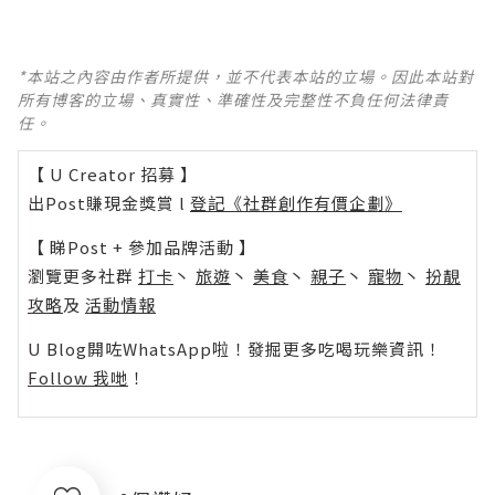
*本站之內容由作者所提供，並不代表本站的立場。因此本站對
所有博客的立場、真實性、準確性及完整性不負任何法律責
任。
【 U Creator 招募 】
出Post賺現金獎賞 l
登記《社群創作有價企劃》
【 睇Post + 參加品牌活動 】
瀏覽更多社群
打卡
丶
旅遊
丶
美食
丶
親子
丶
寵物
丶
扮靚
攻略
及
活動情報
U Blog開咗WhatsApp啦！發掘更多吃喝玩樂資訊！
Follow 我哋
！