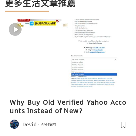
更多生活文章推薦
Why Buy Old Verified Yahoo Acco
unts Instead of New?
Devid
6分鐘前