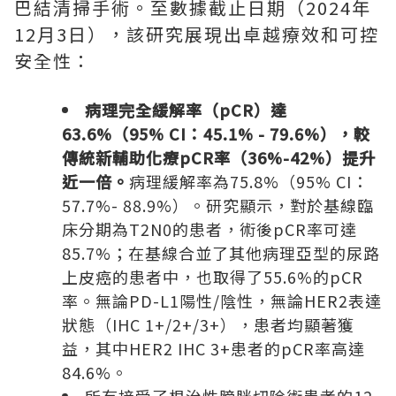
巴結清掃手術。至數據截止日期（2024年
12月3日），該研究展現出卓越療效和可控
安全性：
病理完全緩解率（
pCR）達
63.6%（95% CI：45.1% - 79.6%），較
傳統新輔助化療pCR率（36%-42%）提升
近一倍。
病理緩解率為75.8%（95% CI：
57.7%- 88.9%）。研究顯示，對於基線臨
床分期為T2N0的患者，術後pCR率可達
85.7%；在基線合並了其他病理亞型的尿路
上皮癌的患者中，也取得了55.6%的pCR
率。無論PD-L1陽性/陰性，無論HER2表達
狀態（IHC 1+/2+/3+），患者均顯著獲
益，其中HER2 IHC 3+患者的pCR率高達
84.6%。