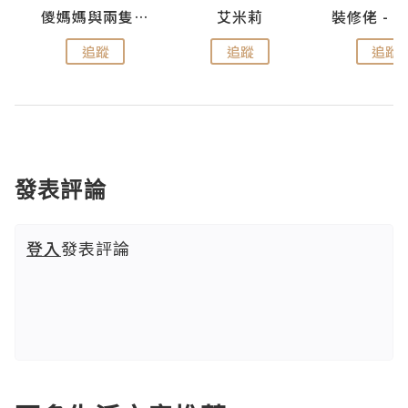
點滴
儍媽媽與兩隻小魔怪之家
艾米莉
追蹤
追蹤
追蹤
發表評論
登入
發表評論