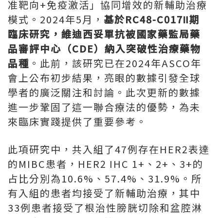
准靶向+免疫激活」協同增效的新輔助治療
模式。2024年5月，
基於
RC48-C017Ⅱ期
臨床研究，維迪西妥單抗被國家藥監局藥
品審評中心（CDE）納入突破性治療藥物
品種
。此前，該研究已在2024年ASCO年
會上公布初步結果，亮眼的數據引發全球
學者的廣泛關注和討論。此次更新的數據
進一步鞏固了這一聯合療法的優勢，為未
來臨床實踐提供了重要參考。
此項研究中，共入組了47例存在HER2表達
的MIBC患者，HER2 IHC 1+、2+、3+的
占比分別為10.6%、57.4%、31.9%。所
有入組的患者均接受了新輔助治療，其中
33例患者接受了根治性膀胱切除和盆腔淋