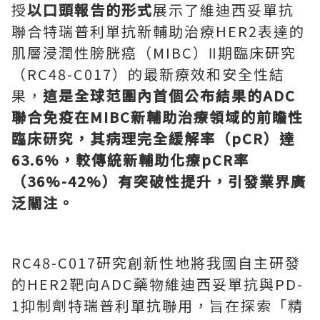
授
以口頭報告的形式
展示了維迪西妥單抗
聯合特瑞普利單抗新輔助治療HER2表達的
肌層浸潤性膀胱癌（MIBC）Ⅱ期臨床研究
（RC48-C017）的最新療效和安全性結
果，
這是全球范圍內首個公布結果的
ADC
聯合免疫在MIBC新輔助治療領域的前瞻性
臨床研究，其病理完全緩解率（pCR）達
63.6%，較傳統新輔助化療pCR率
（36%-42%）有突破性提升，引發業界廣
泛關注。
RC48-C017研究創新性地將我國自主研發
的HER2靶向ADC藥物維迪西妥單抗與PD-
1抑制劑特瑞普利單抗聯用，旨在探索「精