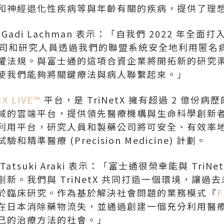
和神經退化性疾病等與年齡有關的疾病，提供了理
裁
Gadi Lachman
表示：「自我們 2022 年全面
製藥公司和研究人員透過我們的聯盟系統安全地利用匿
權法規。與富士通的這項合資企業將開拓新的研究
使我們能夠將關鍵療法與病人聯繫起來。」
tX LIVE™
平台，是 TriNetX 擁有超過 2 億份
域的雲端平台，提供領先醫療機構與生命科學創新
利用平台，研究人員和製藥公司將可安全、有效率地存
精準醫療 (Precision Medicine) 計劃。
Tatsuki Araki
表示：「富士通很榮幸能與 TriNe
新。我們與 TriNetX 共同打造一個環境，讓過
於臨床研究。作為基於解決社會問題的業務模式『
F
在日本消除藥物流失，並通過創建一個充分利用醫
己的治療方法的社會。」