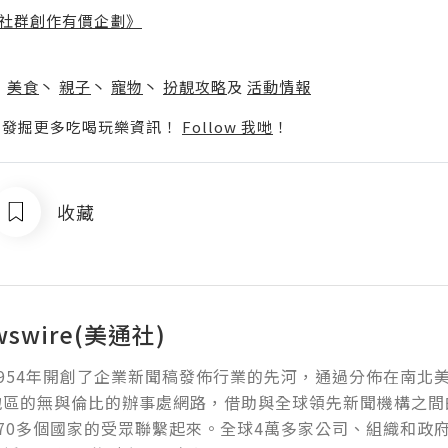
社群創作有價企劃》
】
丶
美食
丶
親子
丶
寵物
丶
扮靚攻略
及
活動情報
p啦！發掘更多吃喝玩樂資訊！
Follow 我哋
！
收藏
wswire(美通社)
954年開創了企業新聞稿發佈行業的先河，通過分佈在南北
地區的無與倫比的辦事處網路，借助與全球領先新聞機構之間
70多個國家的受眾聯繫起來。全球4萬多家公司、組織和政