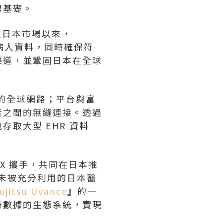
想基礎。
打入日本市場以來，
名病人資料，同時確保符
渠道，並鞏固日本在全球
病歷的全球網路；平台與富
者之間的無縫連接。透過
取大型 EHR 資料
tX 攜手，共同在日本推
去未被充分利用的日本醫
ujitsu Uvance
』的一
療數據的生態系統，實現