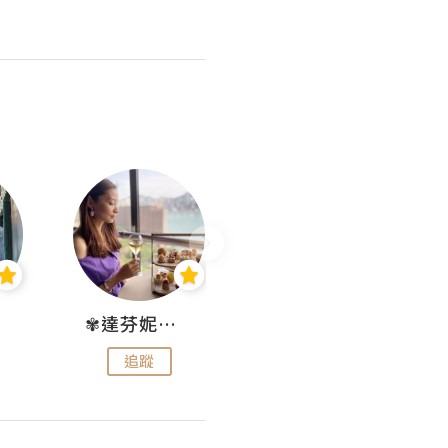
✾達芬妮•愛孩子•愛生活✾
wendysugar享受生活gogogo
追蹤
追蹤