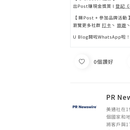
出Post賺現金獎賞 l
登記《
【 睇Post + 參加品牌活動 
瀏覽更多社群
打卡
丶
旅遊
U Blog開咗WhatsAp
0個讚好
PR Ne
美通社在1
個國家和
將客戶與1