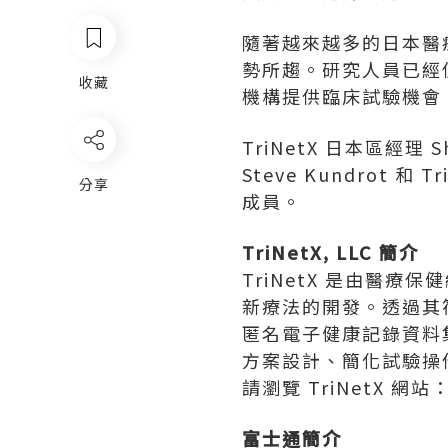
隨著越來越多的日本醫療機構
勢所趨。研究人員已經使
收藏
機構提供臨床試驗機會
TriNetX 日本區經理
S
Steve Kundrot
和 T
分享
成員。
TriNetX, LLC 簡介
TriNetX 是由醫
新療法的開發。透過其符合
匿名電子健康記錄資料集
方案設計、簡化試驗操作
請瀏覽 TriNetX 網站
富士通簡介