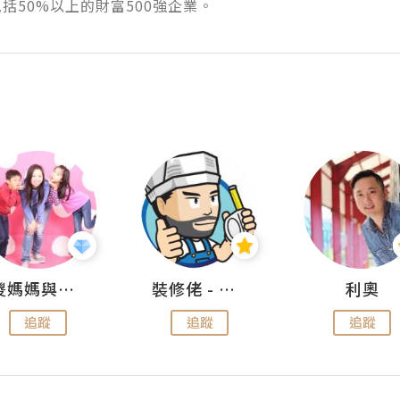
括50%以上的財富500強企業。
儍媽媽與兩隻小魔怪之家
裝修佬 - 香港一站式網上裝修平台
利奧
追蹤
追蹤
追蹤