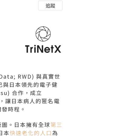
追蹤
 Data; RWD) 與真實世
etX 已與日本領先的電子健
tsu) 合作，成立
環境，讓日本病人的匿名電
開發時程。
版圖。日本擁有全球
第三
日本
快速老化的人口
為