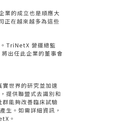
 合資企業的成立也是順應大
公司正在越來越多為這些
K.。TriNetX 營運總監
將出任此企業的董事會
進真實世界的研究並加速
平台，提供聯盟式去識別和
球社群能夠改善臨床試驗
的產生。如需詳細資訊，
etX。