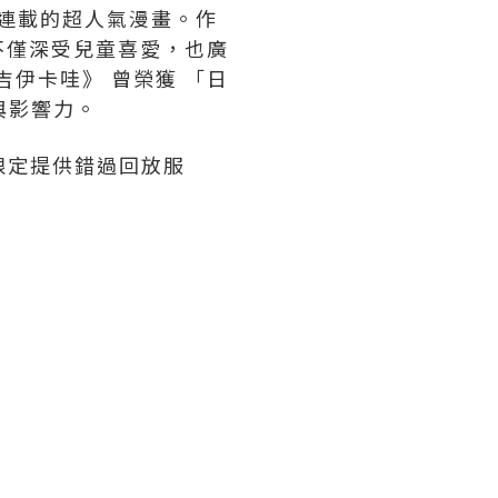
 上連載的超人氣漫畫。作
不僅深受兒童喜愛，也廣
吉伊卡哇》 曾榮獲 「日
與影響力。
間限定提供錯過回放服