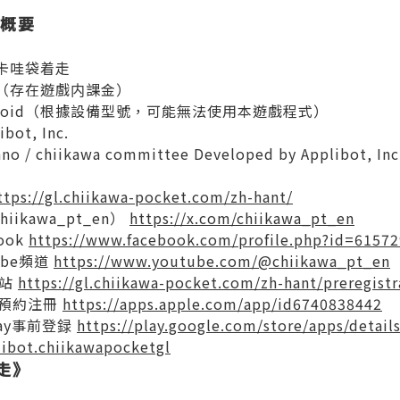
概要
伊卡哇袋着走
費（存在遊戲内課金）
Android（根據設備型號，可能無法使用本遊戲程式）
ot, Inc.
 chiikawa committee Developed by Applibot, Inc
ttps://gl.chiikawa-pocket.com/zh-hant/
iikawa_pt_en）
https://x.com/chiikawa_pt_en
ook
https://www.facebook.com/profile.php?id=6157
ube頻道
https://www.youtube.com/@chiikawa_pt_en
網站
https://gl.chiikawa-pocket.com/zh-hant/preregistr
re預約注冊
https://apps.apple.com/app/id6740838442
Play事前登録
https://play.google.com/store/apps/detail
libot.chiikawapocketgl
走》