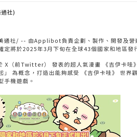
(美通社)
美通社/ -- 由Applibot負責企劃、製作、開發
定將於2025年3月下旬在全球43個國家和地區發
於 X（前Twitter） 發表的超人氣漫畫 《吉伊卡
起」 為概念，打造出能夠感受 《吉伊卡哇》 世界
型手機遊戲。