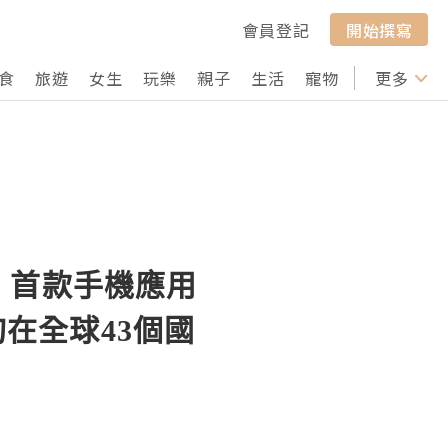
會員登記
開始撰寫
食
旅遊
女生
玩樂
親子
生活
寵物
行山
更多
打卡
》首款手機應用
旬在全球43個國