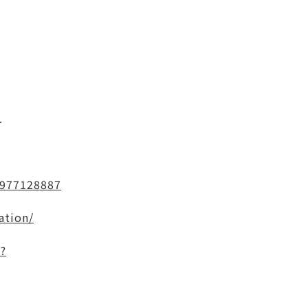
.
2977128887
ation/
s?