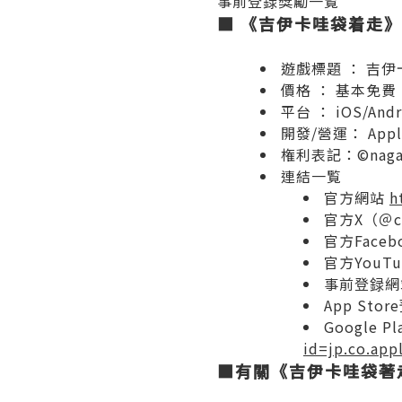
事前登録獎勵一覧
■
《吉伊卡哇袋着走》
遊戲標題 ： 吉
價格 ： 基本免
平台 ： iOS/
開發/營運： Applib
権利表記：©nagano /
連結一覧
官方網站
h
官方X（＠ch
官方Faceb
官方YouT
事前登録
App Sto
Google 
id=jp.co.app
■
有關《吉伊卡哇袋著