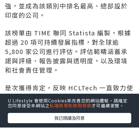
強，並成為該類別中排名最高、總部設於
印度的公司。
該榜單由 TIME 聯同 Statista 編製，根據
超過 20 項可持續發展指標，對全球逾
5,800 家公司進行評估。評估範疇涵蓋承
諾與評級、報告披露與透明度，以及環境
和社會責任管理。
是次獲得肯定，反映 HCLTech 一直致力使
業務與聯合國全球契約及可持續發展目標
U Lifestyle 會使用Cookies來改善您的網站體驗，請確定
接軌。在 2026 財政年度，HCLTech 在水
您同意接受本網站之
私隱政策和使用條款
才可繼續瀏覽。
資源管理方面樹立新標杆，水資源回補量
我已閱讀及同意
達耗水量的 51 倍；旗下所有自有設施亦繼
續維持「零廢物送往堆填區」白金級認證