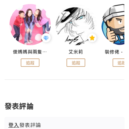
點滴
儍媽媽與兩隻小魔怪之家
艾米莉
追蹤
追蹤
追蹤
發表評論
登入
發表評論