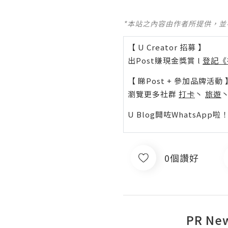
*本站之內容由作者所提供，
【 U Creator 招募 】
出Post賺現金獎賞 l
登記《
【 睇Post + 參加品牌活動 
瀏覽更多社群
打卡
丶
旅遊
U Blog開咗WhatsAp
0個讚好
PR Ne