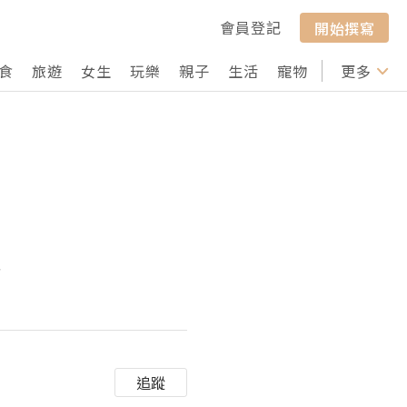
會員登記
開始撰寫
食
旅遊
女生
玩樂
親子
生活
寵物
行山
更多
打卡
員
追蹤