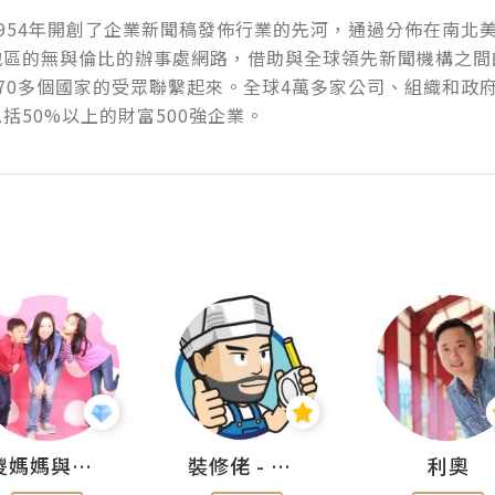
954年開創了企業新聞稿發佈行業的先河，通過分佈在南北
地區的無與倫比的辦事處網路，借助與全球領先新聞機構之間
70多個國家的受眾聯繫起來。全球4萬多家公司、組織和政
括50%以上的財富500強企業。
儍媽媽與兩隻小魔怪之家
裝修佬 - 香港一站式網上裝修平台
利奧