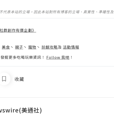
並不代表本站的立場。因此本站對所有博客的立場、真實性、準確性
社群創作有價企劃》
】
丶
美食
丶
親子
丶
寵物
丶
扮靚攻略
及
活動情報
p啦！發掘更多吃喝玩樂資訊！
Follow 我哋
！
收藏
wswire(美通社)