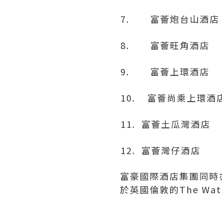
7. 富薈炮台山酒店
8. 富薈旺角酒店
9. 富薈上環酒店
10. 富薈尚乘上環酒
11. 富薈土瓜灣酒店
12. 富薈灣仔酒店
富豪國際酒店集團同時亦擁
於英國倫敦的The Wate