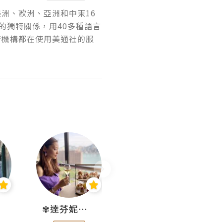
美洲、歐洲、亞洲和中東16
的獨特關係，用40多種語言
府機構都在使用美通社的服
✾達芬妮•愛孩子•愛生活✾
wendysugar享受生活gogogo