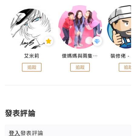
點滴
艾米莉
儍媽媽與兩隻小魔怪之家
追蹤
追蹤
追蹤
發表評論
登入
發表評論