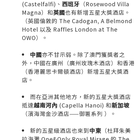
(Castelfalfi)、
西班牙
（Rosewood Villa
Magna）和
英國
也有新增五星大獎酒店。
（英國倫敦的 The Cadogan, A Belmond
Hotel 以及 Raffles London at The
OWO）。
中國
亦不甘示弱。除了澳門獲獎者之
外，中國在廣州（廣州玫瑰木酒店）和香港
（香港麗思卡爾頓酒店）新增五星大獎酒
店。
而在亞洲其他地方，新的五星大獎酒店
抵達
越南河內
(Capella Hanoi) 和
新加坡
（濱海灣金沙酒店——御匾系列 ）。
新的五星級酒店也來到
中東
（杜拜朱美
拉海灘 One&Only Royal Mirage 的 The