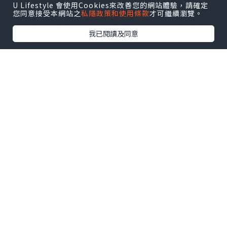
U Lifestyle 會使用Cookies來改善您的網站體驗，請確定
印尼FAST媒體聯盟由Coolita與五洲傳播
您同意接受本網站之
私隱政策和使用條款
才可繼續瀏覽。
中心聯合發起，創始成員包括印尼頭部公
我已閱讀及同意
立及民營電視台：TVRI、Metro TV、
GARUDA TV、BTV、Jawa Pos
Multimedia和JAKTV；騰訊雲為聯盟技
術合作夥伴。
FAST模式融合傳統線性電視的觀看體驗與
互聯網傳輸技術，依托廣告實現流媒體播
放。全球範圍內，各大廣電機構正紛紛借
助FAST渠道擴大頻道覆蓋，向聯網電視用
戶輸送本土內容，並搭建全新數字化內容
分發體系。
全新成立的印尼FAST媒體聯盟，旨在協助