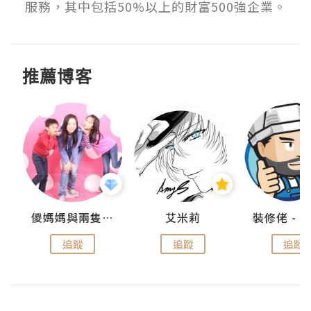
服務，其中包括50%以上的財富500強企業。
推薦博客
點滴
儍媽媽與兩隻小魔怪之家
艾米莉
追蹤
追蹤
追蹤