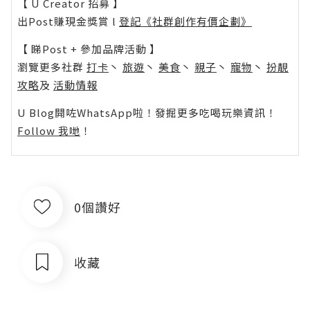
【 U Creator 招募 】
出Post賺現金獎賞 l
登記《社群創作有價企劃》
【 睇Post + 參加品牌活動 】
瀏覽更多社群
打卡
丶
旅遊
丶
美食
丶
親子
丶
寵物
丶
扮靚
攻略
及
活動情報
U Blog開咗WhatsApp啦！發掘更多吃喝玩樂資訊！
Follow 我哋
！
0個讚好
收藏