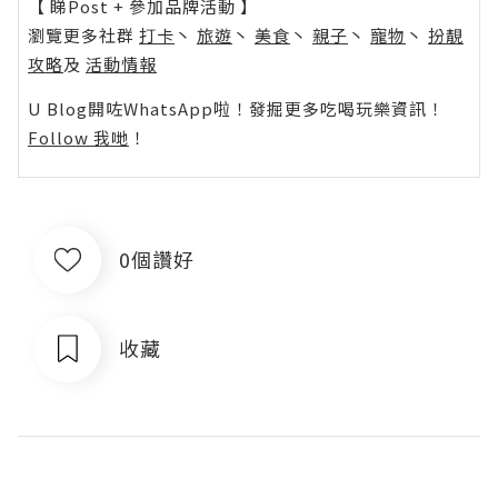
【 睇Post + 參加品牌活動 】
瀏覽更多社群
打卡
丶
旅遊
丶
美食
丶
親子
丶
寵物
丶
扮靚
攻略
及
活動情報
U Blog開咗WhatsApp啦！發掘更多吃喝玩樂資訊！
Follow 我哋
！
0個讚好
收藏