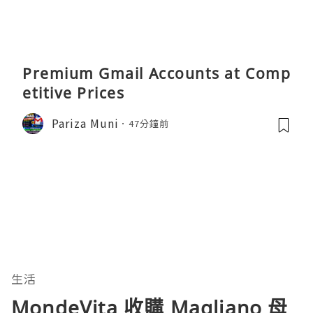
Premium Gmail Accounts at Comp
etitive Prices
Pariza Muni
47分鐘前
生活
MondeVita 收購 Magliano 母