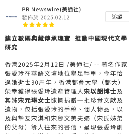
PR Newswire(美通社)
追蹤
發佈於 2025.02.12
建立數碼典藏傳承瑰寶
推動中國
現代
文學
研究
香港
2025年2月12日
/美通社/ -- 著名作家
張愛玲在華語文壇地位舉足輕重，今年恰
逢她逝世30周年，香港都會大學（都大）
榮幸獲得張愛玲遺產管理人
宋以朗博士
及
其姊
宋元琳女士
慷慨捐贈一批珍貴文獻及
遺物，包括張愛玲的手稿、個人物品，以
及與摯友宋淇和宋鄺文美夫婦（宋氏姊弟
的父母）等人往來的書信，呈現張愛玲創