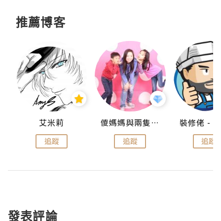
推薦博客
點滴
艾米莉
儍媽媽與兩隻小魔怪之家
追蹤
追蹤
追蹤
發表評論