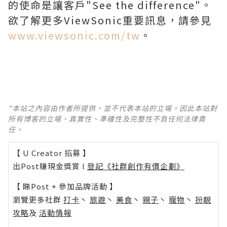
的使命是讓客戶"See the difference"。
欲了解更多ViewSonic重要訊息，請參見
www.viewsonic.com/tw
。
*本站之內容由作者所提供，並不代表本站的立場。因此本站對
所有博客的立場、真實性、準確性及完整性不負任何法律責
任。
【 U Creator 招募 】
出Post賺現金獎賞 l
登記《社群創作有價企劃》
【 睇Post + 參加品牌活動 】
瀏覽更多社群
打卡
丶
旅遊
丶
美食
丶
親子
丶
寵物
丶
扮靚
攻略
及
活動情報