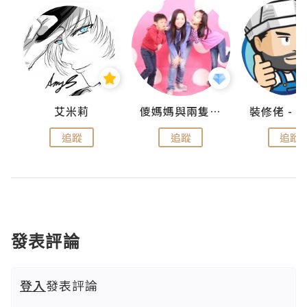
點滴
艾米莉
儍媽媽與兩隻小魔怪之家
追蹤
追蹤
追蹤
發表評論
登入
發表評論