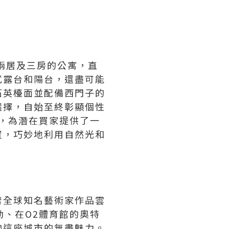
一居、兩居及三房的公寓，直
式露台和陽台，還盡可能
石英檯面並配備西門子的
選擇，自始至終彰顯個性
操刀，為潛在買家提供了一
置，巧妙地利用自然光和
索全球知名藝術家作品雲
活動、在O2體育館的奧特
驗這座城市的無盡魅力。