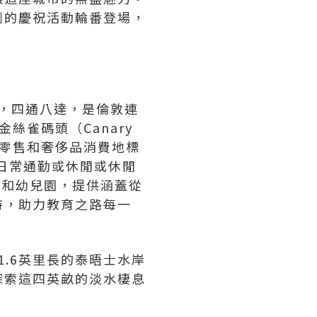
劃的慶祝活動輪番登場，
二區，四通八達，是倫敦連
絲雀碼頭（Canary
達高端零售和奢侈品消費地標
論日常通勤或休閒或休閒
校和幼兒園，提供涵蓋從
持，助力教育之路每一
以1.6英里長的泰晤士水岸
探索這四英畝的淡水棲息