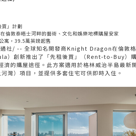
後買」計劃
鬆在倫敦泰晤士河畔的藝術、文化和娛樂地標購屋安家
公寓，39.5萬英鎊起售
通社/ -- 全球知名開發商Knight Dragon在倫
ninsula）創新推出了「先租後買」（Rent-to-B
濟的購屋途徑。此方案適用於格林威治半島最新開賣的P
半島•上河灣）項目，並提供多套住宅可供即時入住。