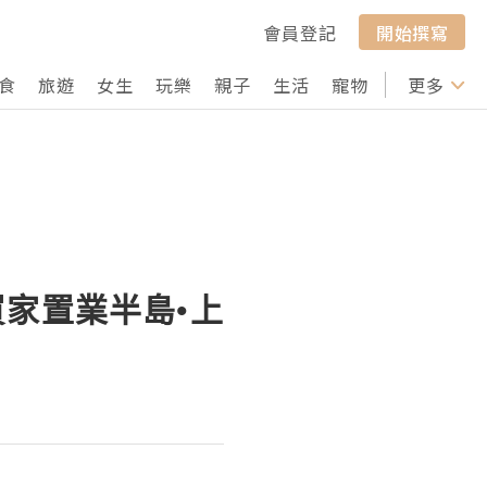
會員登記
開始撰寫
食
旅遊
女生
玩樂
親子
生活
寵物
行山
更多
打卡
球買家置業半島•上