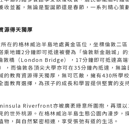
兼收並蓄，無論是聖誕節還是春節，一系列精心策
資源得天獨厚
verfront所在的格林威治半島地處黃金區位，坐標倫敦
乘地鐵2分鐘即可抵達被譽為「倫敦新金融城」的金
達倫敦橋（London Bridge），17分鐘即可抵
reet），而倫敦各頂尖大學亦可在35分鐘內抵達，無
域的教育資源得天獨厚，無可匹敵，擁有430所學
全面教育選擇，為孩子的成長和學習提供堅實的支
insula Riverfront亦被廣袤綠意所圍抱，再環
見的世外桃源。在格林威治半島生態公園內漫步，
植物，與自然緊密相連，享受張弛有道的生活。