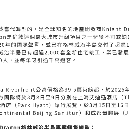
當代轉型的，是全球知名的地產開發商Knight D
Dragon是倫敦這個最大城市升級項目之一背後不可
20年的國際聲譽，並已在格林威治半島交付了超過1
威治半島已有超過2,000套全新住宅竣工，業已發
00人，並每年吸引逾千萬遊客。
la Riverfront公寓價格為39.5萬英鎊起，於20
團隊將於3月8日至9日分別在上海艾迪遜酒店（The 
悅酒店（Park Hyatt）舉行展覽，於3月15日至
ntinental Beijing Sanlitun）和成都量
 Dragon
格林威治半島專案銷售總監
：