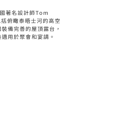
有由英國著名設計師Tom
包括俯瞰泰晤士河的高空
個裝備完善的屋頂露台，
美適用於聚會和宴請。