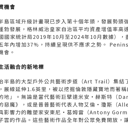
資機會
半島區域升級計畫現已步入第十個年頭，發展勢頭
蓬勃發展，格林威治皇家自治區平均資產增值率高達
英國國家統計局2019年10月至2024年10月數據
內增加37%，持續呈現供不應求之勢。 Peninsula 
機會
。
生活融合的新地標
半島的大型戶外公共藝術步道（Art Trail）集結
展線延伸1.6英里，被以挖掘倫敦隱藏寶地而著稱的Sec
地」。無論是當代藝術巨擘達米安•赫斯特（Damien
惡魔》，或是普普藝術代表人物艾倫•瓊斯（Allen
影響力的雕塑家安東尼•葛姆雷（Antony Gorm
子雲的作品。這些藝術作品全年對公眾免費開放，