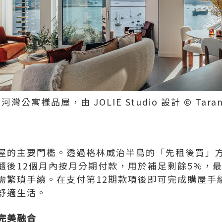
灣公寓樣品屋，由 JOLIE Studio 設計 © Taran 
屋的主要門檻。透過格林威治半島的「先租後買」方
隨後12個月內按月分期付款，用於補足剩餘5%，最
需繁瑣手續。在支付第12期款項後即可完成購屋手
舒適生活。
完美融合