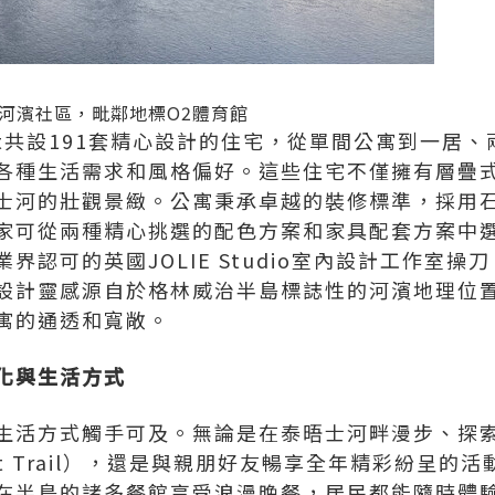
河濱社區，毗鄰地標O2體育館
verfront共設191套精心設計的住宅，從單間公寓到
各種生活需求和風格偏好。這些住宅不僅擁有層疊
士河的壯觀景緻。公寓秉承卓越的裝修標準，採用
家可從兩種精心挑選的配色方案和家具配套方案中
界認可的英國JOLIE Studio室內設計工作室
設計靈感源自於格林威治半島標誌性的河濱地理位
寓的通透和寬敞。
化與生活方式
生活方式觸手可及。無論是在泰晤士河畔漫步、探
t Trail），還是與親朋好友暢享全年精彩紛呈的
在半島的諸多餐館享受浪漫晚餐，居民都能隨時體