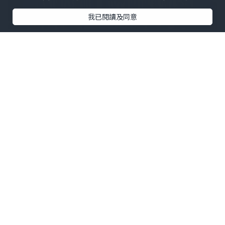
我已閱讀及同意
ISHCMC Class of 2026 achieved an average
score of 34.5 points against a global average
of 30.9, with two students earning the
maximum score of 45 out of 45.
該校文憑通過率達95%，全球平均通過率
為83%。近10%的本屆學生取得40分及以
上的成績。
2026屆畢業生成績概覽
兩名學生斬獲滿分45分
年級平均分34.5分，全球平均分30.9分
文憑通過率95%，全球平均通過率83%