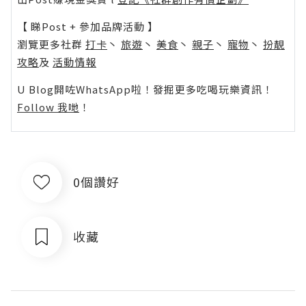
【 睇Post + 參加品牌活動 】
瀏覽更多社群
打卡
丶
旅遊
丶
美食
丶
親子
丶
寵物
丶
扮靚
攻略
及
活動情報
U Blog開咗WhatsApp啦！發掘更多吃喝玩樂資訊！
Follow 我哋
！
0個讚好
收藏