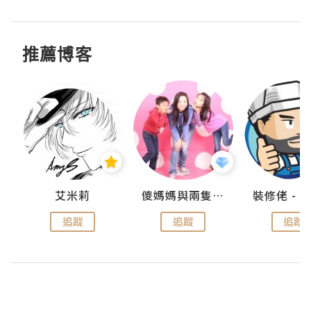
推薦博客
點滴
艾米莉
儍媽媽與兩隻小魔怪之家
追蹤
追蹤
追蹤