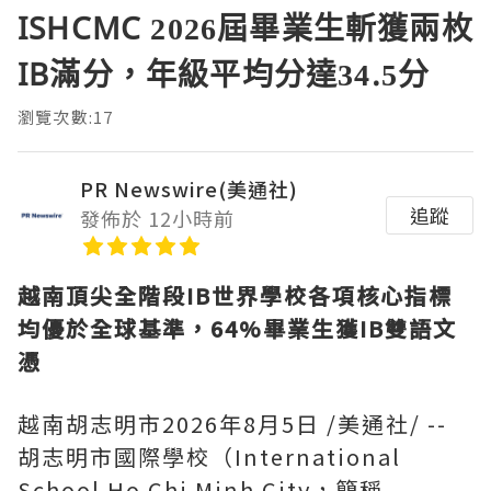
ISHCMC 2026屆畢業生斬獲兩枚
IB滿分，年級平均分達34.5分
瀏覽次數:17
PR Newswire(美通社)
追蹤
發佈於 12小時前
越南頂尖全階段
IB世界學校各項核心指標
均優於全球基準，64%畢業生獲IB雙語文
憑
越南胡志明市
2026年8月5日
/美通社/ --
胡志明市國際學校（International
School Ho Chi Minh City，簡稱