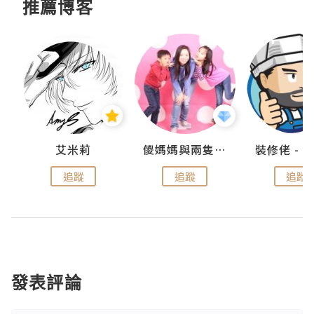
推薦博客
點滴
艾米莉
儍媽媽與兩隻小魔怪之家
追蹤
追蹤
追蹤
發表評論