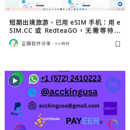
短期出境旅游、已用 eSIM 手机：用 e
SIM.CC 或 RedteaGO，无需等待收
货。需要“当地号码 + 通话短信”（如
正版软件分享
5小時前
打车、外卖、客户联络）：优先 Redt
eaGO（明确提供通话短信套餐）。长