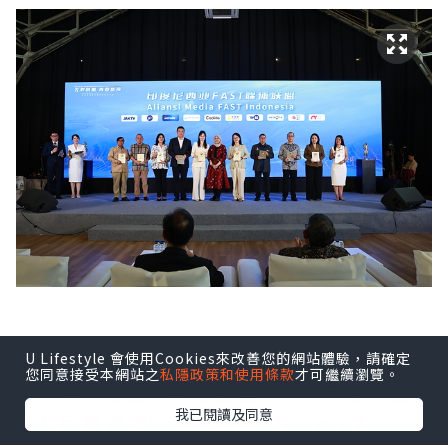
U Lifestyle 會使用Cookies來改善您的網站體驗，請確定
印尼FAST媒體聯盟由Coolita與五洲傳播
您同意接受本網站之
私隱政策和使用條款
才可繼續瀏覽。
中心聯合發起，創始成員包括印尼頭部公
我已閱讀及同意
立及民營電視台：TVRI、Metro TV、