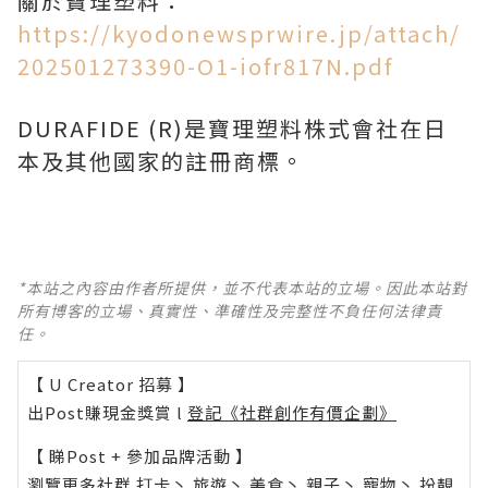
關於寶理塑料：
https://kyodonewsprwire.jp/attach/
202501273390-O1-iofr817N.pdf
DURAFIDE (R)是寶理塑料株式會社在日
本及其他國家的註冊商標。
*本站之內容由作者所提供，並不代表本站的立場。因此本站對
所有博客的立場、真實性、準確性及完整性不負任何法律責
任。
【 U Creator 招募 】
出Post賺現金獎賞 l
登記《社群創作有價企劃》
【 睇Post + 參加品牌活動 】
瀏覽更多社群
打卡
丶
旅遊
丶
美食
丶
親子
丶
寵物
丶
扮靚