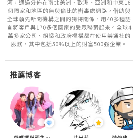
河，通過分佈在南北美洲、歐洲、亞洲和中東16
個國家和地區的無與倫比的辦事處網路，借助與
全球領先新聞機構之間的獨特關係，用40多種語
言將客戶與170多個國家的受眾聯繫起來。全球4
萬多家公司、組織和政府機構都在使用美通社的
服務，其中包括50%以上的財富500強企業。
推薦博客
點滴
儍媽媽與兩隻小魔怪之家
艾米莉