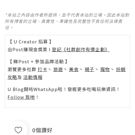
*本站之內容由作者所提供，並不代表本站的立場。因此本站對
所有博客的立場、真實性、準確性及完整性不負任何法律責
任。
【 U Creator 招募 】
出Post賺現金獎賞 l
登記《社群創作有價企劃》
【 睇Post + 參加品牌活動 】
瀏覽更多社群
打卡
丶
旅遊
丶
美食
丶
親子
丶
寵物
丶
扮靚
攻略
及
活動情報
U Blog開咗WhatsApp啦！發掘更多吃喝玩樂資訊！
Follow 我哋
！
0個讚好