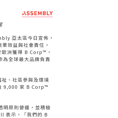
諾
mbly 亞太區今日宣佈，
平衡商業效益與社會責任，
洲獲得 B Corp™，
其作為全球最大品牌負責
員工福祉、社區參與及環境
00 家 B Corp™
與透明原則營運，並積極
ill 表示，「我們的 B