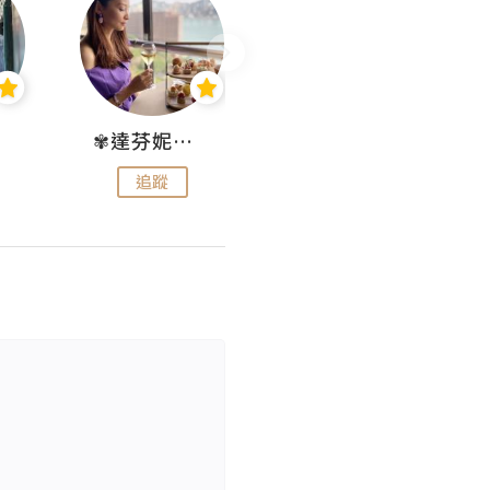
✾達芬妮•愛孩子•愛生活✾
wendysugar享受生活gogogo
追蹤
追蹤