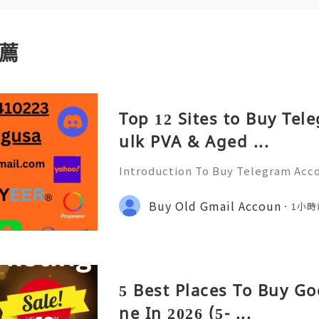
薦
Top 12 Sites to Buy Tel
ulk PVA & Aged ...
Introduction To Buy Telegram Acco
ommunication landscape, messagin
l role in connecting people, busin
Buy Old Gmail Accoun
1小時
mong these platforms, Tele
5 Best Places To Buy Go
ne In 2026 (5- ...