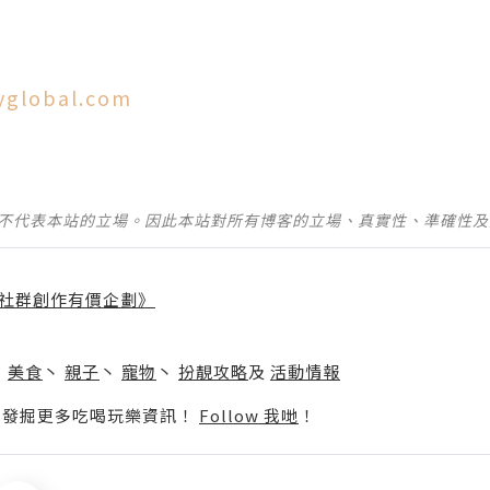
yglobal.com
並不代表本站的立場。因此本站對所有博客的立場、真實性、準確性
社群創作有價企劃》
】
丶
美食
丶
親子
丶
寵物
丶
扮靚攻略
及
活動情報
p啦！發掘更多吃喝玩樂資訊！
Follow 我哋
！