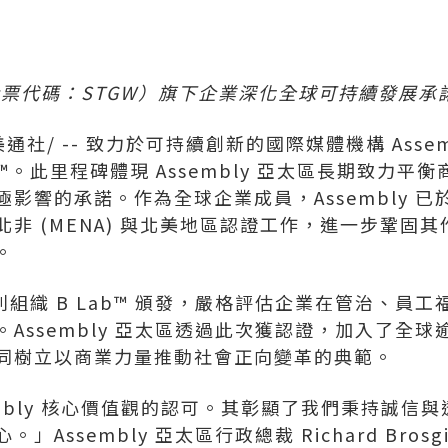
達克股票代碼：STGW）旗下企業深化全球可持續發展承
美通社/ -- 致力於可持續創新的國際媒體機構 Asse
認證™。此里程碑體現 Assembly 亞太區長期致力
響的承諾。作為全球企業成員，Assembly 已於歐
非 (MENA) 與北美地區認證工作，進一步鞏固
。
非營利組織 B Lab™ 頒發，嚴格評估企業在管治、
sembly 亞太區透過此次獲認證，加入了全球逾 9,0
同樹立以商業力量推動社會正向變革的典範。
embly 核心價值觀的認可。其彰顯了我們秉持誠信
Assembly 亞太區行政總裁 Richard Brosg