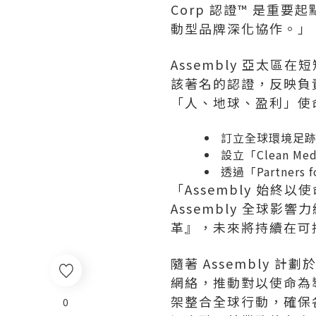
Corp 認證™ 是重
動型品牌深化協作。」
Assembly 亞太區
該著名的認證，反映負責
「人、地球、盈利」使
訂立全球環境足
設立
「Clean Med
透過
「Partners f
「Assembly 始終
Assembly 全球影響
革』，未來將持續在可
隨著 Assembly 
網絡，推動對以使命為導
架整合全球行動，確保
0