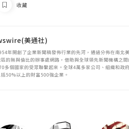
收藏
wswire(美通社)
954年開創了企業新聞稿發佈行業的先河，通過分佈在南北
地區的無與倫比的辦事處網路，借助與全球領先新聞機構之間
70多個國家的受眾聯繫起來。全球4萬多家公司、組織和政
括50%以上的財富500強企業。