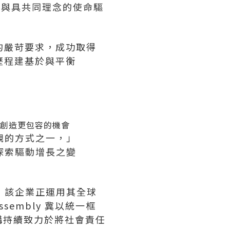
並與具共同理念的使命驅
明度的嚴苛要求，成功取得
 歷程建基於與平衡
創造更包容的機會
價值觀的方式之一，」
探索驅動增長之變
證™，該企業正運用其全球
embly 冀以統一框
構持續致力於將社會責任