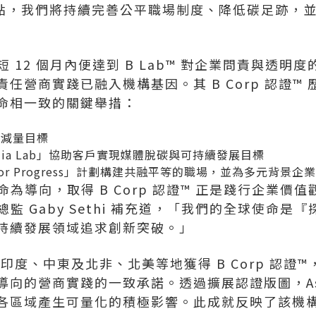
要起點，我們將持續完善公平職場制度、降低碳足跡，
在短短 12 個月內便達到 B Lab™ 對企業問責與透
任營商實踐已融入機構基因。其 B Corp 認證™
命相一致的關鍵舉措：
跡減量目標
ia Lab」
協助客戶實現媒體脫碳與可持續發展目標
or Progress」
計劃構建共融平等的職場，並為多元背景企業
以使命為導向，取得 B Corp 認證™ 正是踐行企業
力總監
Gaby Sethi
補充道，「我們的全球使命是『
持續發展領域追求創新突破。」
計劃於印度、中東及北非、北美等地獲得 B Corp 認
向的營商實踐的一致承諾。透過擴展認證版圖，Ass
各區域產生可量化的積極影響。此成就反映了該機