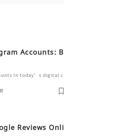
egram Accounts: B
unts In today’s digital c
g platforms play a crucia
esses, and communities. A
前
ogle Reviews Onli