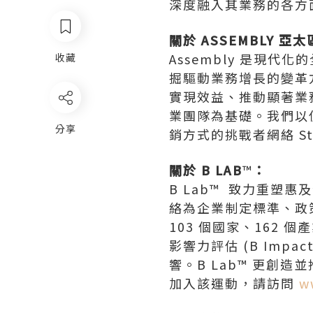
深度融入其業務的各方
關於 ASSEMBLY 亞太
Assembly 是現
收藏
掘驅動業務增長的變革
實現效益、推動顯著業務
業團隊為基礎。我們以使
分享
銷方式的挑戰者網絡 Sta
關於 B LAB
™
：
B Lab™ 致力重
絡為企業制定標準、政策與
103 個國家、162 個
影響力評估 (B Impact 
響。B Lab™ 更創
加入該運動，請訪問
w