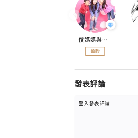
Hahakelly的生活點滴
儍媽媽與兩隻小魔怪之家
追蹤
追蹤
發表評論
登入
發表評論