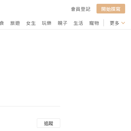
會員登記
開始撰寫
食
旅遊
女生
玩樂
親子
生活
寵物
行山
更多
打卡
追蹤