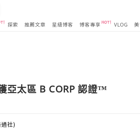
探索
推薦文章
星級博客
博客專享
VLOG
美
榮獲亞太區 B CORP 認證™
(美通社)