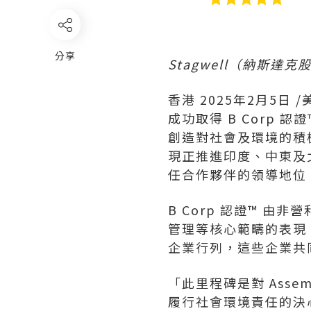
分享
Stagwell（納斯
香港
2025年2月5日
/
成功取得 B Corp 
創造對社會及環境的積極影
現正推進印度、中東及北
任合作夥伴的領導地位
B Corp 認證™ 由
管理等核心範疇的表現。As
企業行列，這些企業共
「此里程碑是對 Ass
履行社會環境責任的決心。」