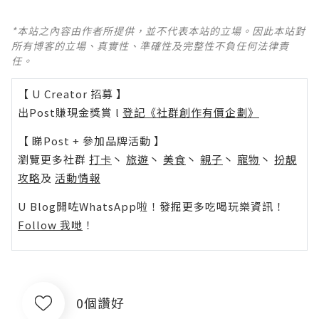
*本站之內容由作者所提供，並不代表本站的立場。因此本站對
所有博客的立場、真實性、準確性及完整性不負任何法律責
任。
【 U Creator 招募 】
出Post賺現金獎賞 l
登記《社群創作有價企劃》
【 睇Post + 參加品牌活動 】
瀏覽更多社群
打卡
丶
旅遊
丶
美食
丶
親子
丶
寵物
丶
扮靚
攻略
及
活動情報
U Blog開咗WhatsApp啦！發掘更多吃喝玩樂資訊！
Follow 我哋
！
0個讚好