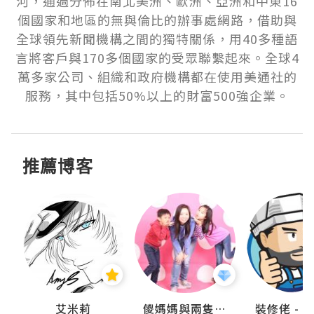
河，通過分佈在南北美洲、歐洲、亞洲和中東16
個國家和地區的無與倫比的辦事處網路，借助與
全球領先新聞機構之間的獨特關係，用40多種語
言將客戶與170多個國家的受眾聯繫起來。全球4
萬多家公司、組織和政府機構都在使用美通社的
服務，其中包括50%以上的財富500強企業。
推薦博客
點滴
艾米莉
儍媽媽與兩隻小魔怪之家