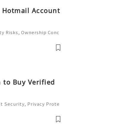
y Hotmail Account
ty Risks, Ownership Conc
ete Guide 2026) 🌐⚡️🔥✨ IN
⚡️📱💬🚀 Telegram: @get
e: @get
 to Buy Verified
t Security, Privacy Prote
Complete Guide 2026) 💫
ustomer Support 💫💎💲💫
💫💎💲💫🌐✨💎Te