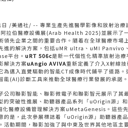
1日
/美通社/ -- 專業生產先進醫學影像和放射治
阿拉伯醫療設備展(Arab Health 2025)並展
術領先企業之間的重要合作。隨着在全球醫療市場
解決方案，包括uMR ultra、uMI Panvivo、uR
nse平台。
uRT 506c
是新一代個性化精準放射治療
影解決方案
uAngio AVIVA
重新定義了介入X射線技術
它為邁入直覺驅動的智能CT成像時代鋪平了道路。
智能(AI)診斷工具來推動全球醫療行業發展的承諾
子公司聯影智能、聯影微電子和聯影智元展示了其
型的突破性進展、助聽器產品系列「uOrigin源
細化醫療設備管理解決方案uMetaGenesis。這
是，此次參展標誌着「uOrigin源」助聽器產品系列
。活動期間，聯影加強了與中東及世界其他地區主