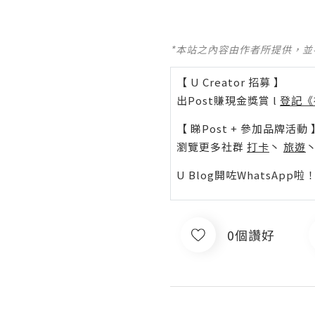
*本站之內容由作者所提供，
【 U Creator 招募 】
出Post賺現金獎賞 l
登記《
【 睇Post + 參加品牌活動 
瀏覽更多社群
打卡
丶
旅遊
U Blog開咗WhatsAp
0個讚好