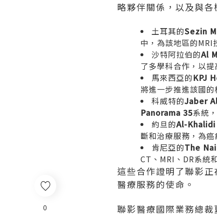
略夥伴關係，以及與各
土耳其的
Sezin M
中，為該地區的MR
沙特阿拉伯的
Al 
了多學科合作，以提
馬來西亞的
KPJ H
將進一步推進該國的
科威特的
Jaber A
Panorama 35
系統
約旦的
Al-Khalid
斷和治療服務，為癌
肯尼亞的
The Nai
CT、MRI、DR系統
這些合作證明了聯影正
醫療服務的使命。
0
聯影醫療國際業務總裁