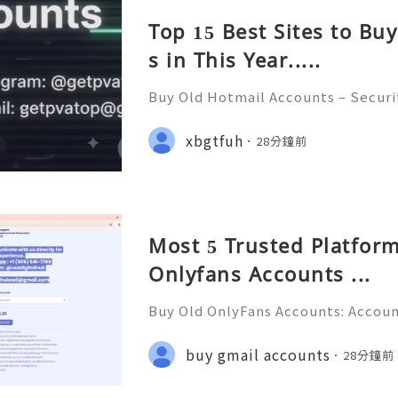
Top 15 Best Sites to Bu
s in This Year.....
Buy Old Hotmail Accounts – Securi
erns, and Safe Alternatives (Compl
STANT REPLY GUARANTEED ✨🔥⚡️🌐 
xbgtfuh
28分鐘前
pvatop ⚡️📢👤🔔 Telegram Usernam
Most 5 Trusted Platform
Onlyfans Accounts ...
Buy Old OnlyFans Accounts: Accoun
ction & Responsible Management (
💎💲💫🌐✨💎Fast & Reliable 24/7 C
buy gmail accounts
28分鐘前
🌐✨💎WhatsApp :+1 (506) 541-7768 