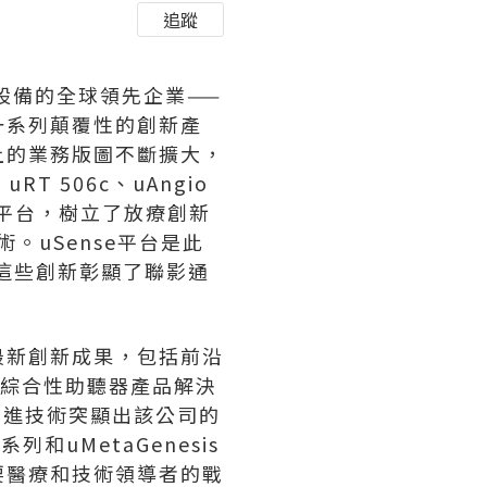
追蹤
療設備的全球領先企業——
示了一系列顛覆性的創新產
上的業務版圖不斷擴大，
T 506c、uAngio
平台，樹立了放療創新
。uSense平台是此
這些創新彰顯了聯影通
。
最新創新成果，包括前沿
」和綜合性助聽器產品解決
些先進技術突顯出該公司的
和uMetaGenesis
要醫療和技術領導者的戰