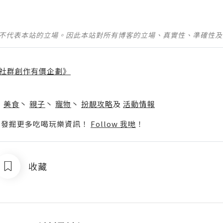
並不代表本站的立場。因此本站對所有博客的立場、真實性、準確性
社群創作有價企劃》
】
丶
美食
丶
親子
丶
寵物
丶
扮靚攻略
及
活動情報
p啦！發掘更多吃喝玩樂資訊！
Follow 我哋
！
收藏