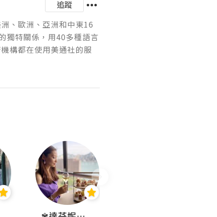
追蹤
美洲、歐洲、亞洲和中東16
的獨特關係，用40多種語言
府機構都在使用美通社的服
✾達芬妮•愛孩子•愛生活✾
wendysugar享受生活gogogo