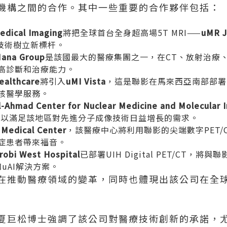
機構之間的合作。其中一些重要的合作夥伴包括：
edical Imaging
將把全球首台全身超高場5T MRI——
uMR J
I技術樹立新標杆。
Mana Group
是該國最大的醫療集團之一，在CT、放射治療、
高診斷和治療能力。
ealthcare
將引入
uMI Vista
，這是聯影在馬來西亞南部部署的
核醫學服務。
l-Ahmad Center for Nuclear Medicine and Molecular 
，以滿足該地區對先進分子成像技術日益增長的需求。
i Medical Center
，該醫療中心將利用聯影的尖端數字PET/
症患者帶來福音。
robi West Hospital
已部署UIH Digital PET/CT，將與
和uAI解決方案。
在推動醫療領域的變革，同時也體現出該公司在全
夏巨松博士強調了該公司對醫療技術創新的承諾，尤