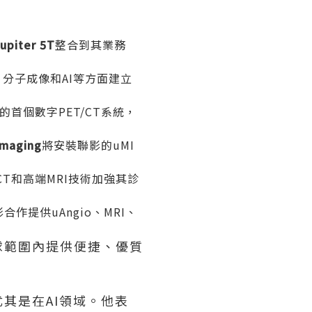
upiter 5T
整合到其業務
分子成像和AI等方面建立
首個數字PET/CT系統，
Imaging
將安裝聯影的uMI
CT和高端MRI技術加強其診
聯影合作提供uAngio、MRI、
球範圍內提供便捷、優質
其是在AI領域。他表