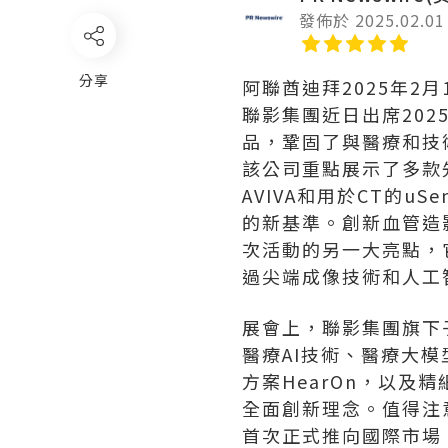
發佈於 2025.02.01
分享
阿聯酋迪拜
2025年2月
聯影集團近日出席2025
品，鞏固了與醫療和技
該公司重點展示了多款先進的
AVIVA和用於CT的uSe
的新基準。創新血管造
次活動的另一大亮點，
過尖端成像技術和人工
展會上，聯影集團旗下
醫療AI技術、醫療大模
方案HearOn，以及精
全面創新理念。值得注意的
首次正式推向國際市場