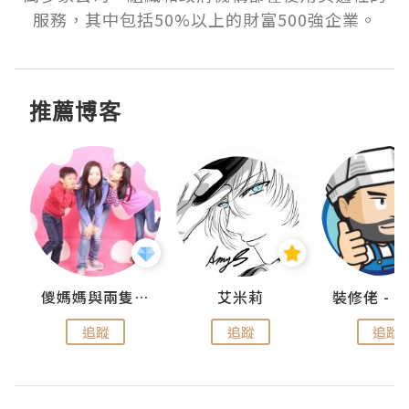
服務，其中包括50%以上的財富500強企業。
推薦博客
點滴
儍媽媽與兩隻小魔怪之家
艾米莉
追蹤
追蹤
追蹤