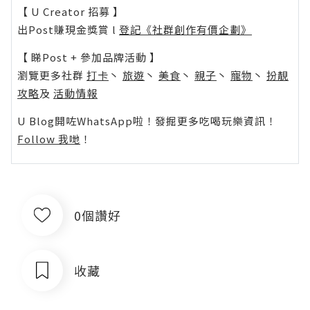
【 U Creator 招募 】
出Post賺現金獎賞 l
登記《社群創作有價企劃》
【 睇Post + 參加品牌活動 】
瀏覽更多社群
打卡
丶
旅遊
丶
美食
丶
親子
丶
寵物
丶
扮靚
攻略
及
活動情報
U Blog開咗WhatsApp啦！發掘更多吃喝玩樂資訊！
Follow 我哋
！
0個讚好
收藏