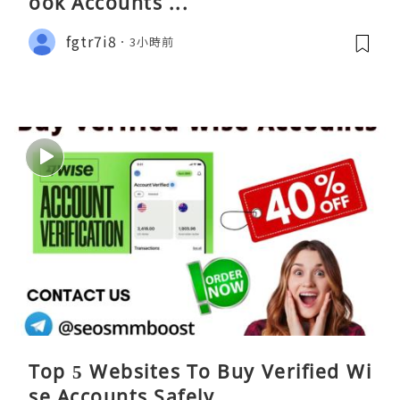
ook Accounts ...
fgtr7i8
3小時前
Top 5 Websites To Buy Verified Wi
se Accounts Safely