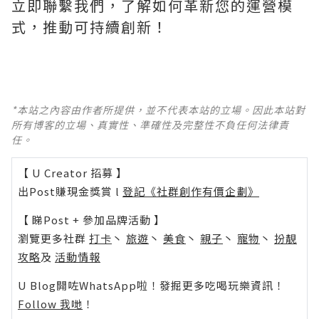
立即聯繫我們，了解如何革新您的運營模
式，推動可持續創新！
*本站之內容由作者所提供，並不代表本站的立場。因此本站對
所有博客的立場、真實性、準確性及完整性不負任何法律責
任。
【 U Creator 招募 】
出Post賺現金獎賞 l
登記《社群創作有價企劃》
【 睇Post + 參加品牌活動 】
瀏覽更多社群
打卡
丶
旅遊
丶
美食
丶
親子
丶
寵物
丶
扮靚
攻略
及
活動情報
U Blog開咗WhatsApp啦！發掘更多吃喝玩樂資訊！
Follow 我哋
！