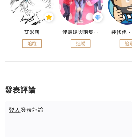
點滴
艾米莉
儍媽媽與兩隻小魔怪之家
追蹤
追蹤
追蹤
發表評論
登入
發表評論