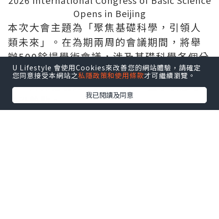
Opens in Beijing
本次大會主題為
「
聚焦基礎科學，引領人
類未來
」
。在為期兩周的會議期間，將舉
辦500餘場學術會議，涉及基礎科學各個分
U Lifestyle 會使用Cookies來改善您的網站體驗，請確定
支與交叉方向，同時覆蓋生成式大模型推
您同意接受本網站之
私隱政策和使用條款
才可繼續瀏覽。
理、計算機視覺、人機交互、量子信息等
我已閱讀及同意
前沿熱點。
多位國際頂尖科學家將領銜主講基礎科學
報告、前沿科學獎報告，分享各領域最新
突破性成果，推動多學科協同創新。
大會期間還將舉辦豐富多元的活動，包括
高水平學術交流、青年學者交流活動以及
文化與科學交流項目。