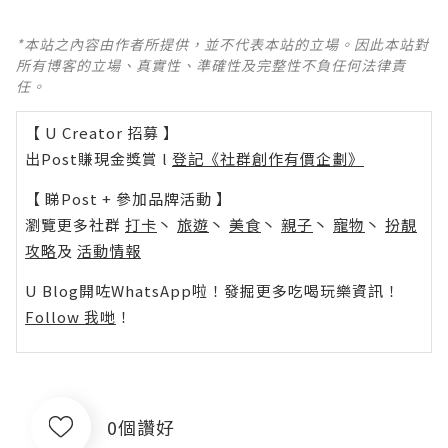
*本站之內容由作者所提供，並不代表本站的立場。因此本站對
所有博客的立場、真實性、準確性及完整性不負任何法律責
任。
【 U Creator 招募 】
出Post賺現金獎賞 l
登記《社群創作有價企劃》
【 睇Post + 參加品牌活動 】
瀏覽更多社群
打卡
丶
旅遊
丶
美食
丶
親子
丶
寵物
丶
扮靚
攻略
及
活動情報
U Blog開咗WhatsApp啦！發掘更多吃喝玩樂資訊！
Follow 我哋
！
0個讚好