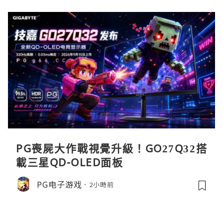
PG喪屍大作戰視覺升級！GO27Q32搭
載三星QD-OLED面板
PG电子游戏
2小時前