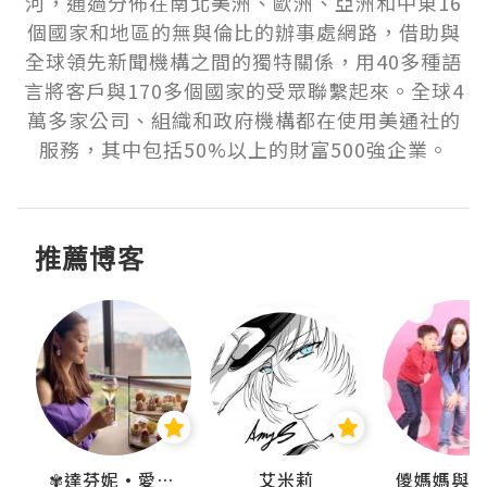
河，通過分佈在南北美洲、歐洲、亞洲和中東16
個國家和地區的無與倫比的辦事處網路，借助與
全球領先新聞機構之間的獨特關係，用40多種語
言將客戶與170多個國家的受眾聯繫起來。全球4
萬多家公司、組織和政府機構都在使用美通社的
服務，其中包括50%以上的財富500強企業。
推薦博客
點滴
✾達芬妮•愛孩子•愛生活✾
艾米莉