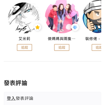
點滴
艾米莉
儍媽媽與兩隻小魔怪之家
追蹤
追蹤
追蹤
發表評論
登入
發表評論