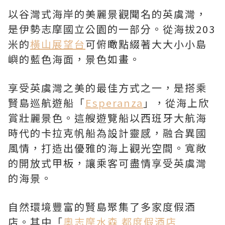
以谷灣式海岸的美麗景觀聞名的英虞灣，
是伊勢志摩國立公園的一部分。從海拔203
米的
橫山展望台
可俯瞰點綴著大大小小島
嶼的藍色海面，景色如畫。
享受英虞灣之美的最佳方式之一，是搭乘
賢島巡航遊船「
Esperanza
」，從海上欣
賞壯麗景色。這艘遊覽船以西班牙大航海
時代的卡拉克帆船為設計靈感，融合異國
風情，打造出優雅的海上觀光空間。寬敞
的開放式甲板，讓乘客可盡情享受英虞灣
的海景。
自然環境豐富的賢島聚集了多家度假酒
店。其中「
奧志摩水森 都度假酒店