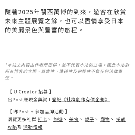
隨著2025年關西萬博的到來，遊客在欣賞
未來主題展覽之餘，也可以盡情享受日本
的美麗景色與豐富的旅程。
*本站之內容由作者所提供，並不代表本站的立場。因此本站對
所有博客的立場、真實性、準確性及完整性不負任何法律責
任。
【 U Creator 招募 】
出Post賺現金獎賞 l
登記《社群創作有價企劃》
【 睇Post + 參加品牌活動 】
瀏覽更多社群
打卡
丶
旅遊
丶
美食
丶
親子
丶
寵物
丶
扮靚
攻略
及
活動情報