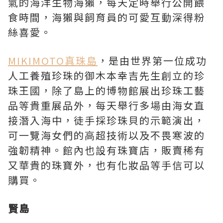
氣的海洋生物海獺，每天定時舉行公開餵
食時間，海獺與飼育員的可愛互動深得粉
絲喜愛。
MIKIMOTO真珠島
，是由世界第一位成功
人工養殖珍珠的御木本幸吉先生創立的珍
珠王國，除了島上的博物館展出珍珠工藝
品等貴重展品外，每天舉行多場由海女直
接潛入海中，徒手採珍珠貝的示範演出，
可一覽海女們的高超技術以及不畏寒波的
強韌精神。館內也設有珠寶店，販賣稀有
又華貴的珠寶外，也有化妝品等手信可以
購買。
賢島