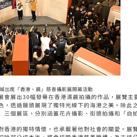
城出席「香港‧晨」慈善攝影展開幕活動
展會展出30幅發哥在香港清晨拍攝的作品，展覽主
色，透過鏡頭展現了獨特光線下的海港之美。除此
」三個展區，分別涵蓋花卉攝影、街頭拍攝和「自
對香港的獨特情懷，也承載著他對社會的關愛。展