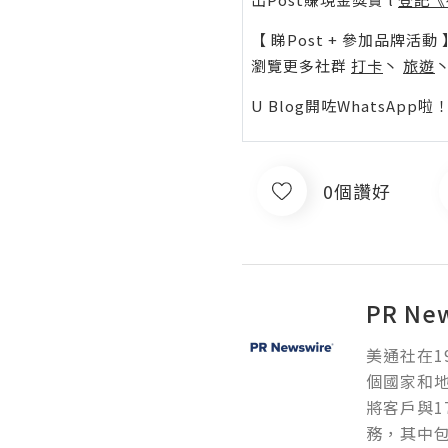
【 睇Post + 參加品牌活動 
瀏覽更多社群
打卡
丶
旅遊
U Blog開咗WhatsAp
0個讚好
PR Ne
美通社在1
個國家和
將客戶與1
務，其中包