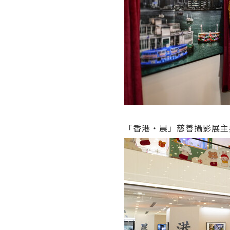
「香港‧晨」慈善攝影展主