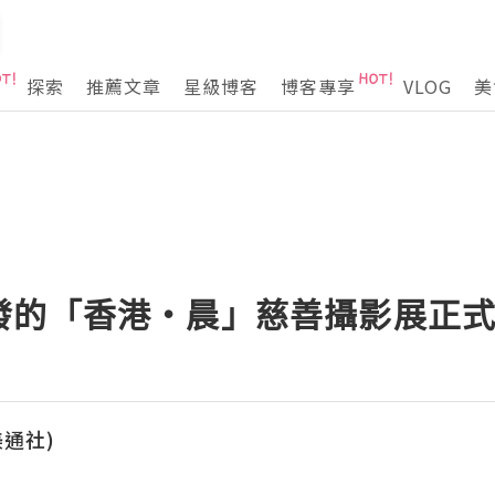
探索
推薦文章
星級博客
博客專享
VLOG
美
發的「香港‧晨」慈善攝影展正
(美通社)