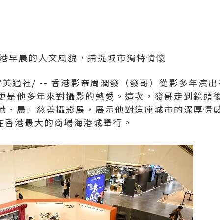
香港早晨的人文風貌，捕捉城市獨特情懷
/美通社/ -- 香港影帝周潤發
（
發哥
）
從影多年演出
更是他多年來對攝影的熱愛。這次，發哥走到鏡頭
港‧晨」慈善攝影展，展示他對這座城市的深厚情感。
2日在香港最大的商場海港城舉行。