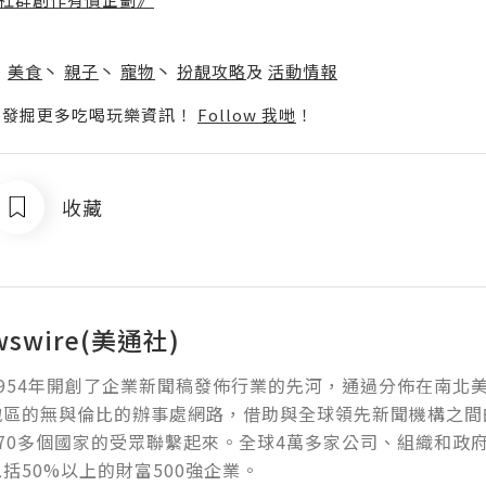
】
丶
美食
丶
親子
丶
寵物
丶
扮靚攻略
及
活動情報
p啦！發掘更多吃喝玩樂資訊！
Follow 我哋
！
收藏
wswire(美通社)
954年開創了企業新聞稿發佈行業的先河，通過分佈在南北
地區的無與倫比的辦事處網路，借助與全球領先新聞機構之間
70多個國家的受眾聯繫起來。全球4萬多家公司、組織和政
括50%以上的財富500強企業。