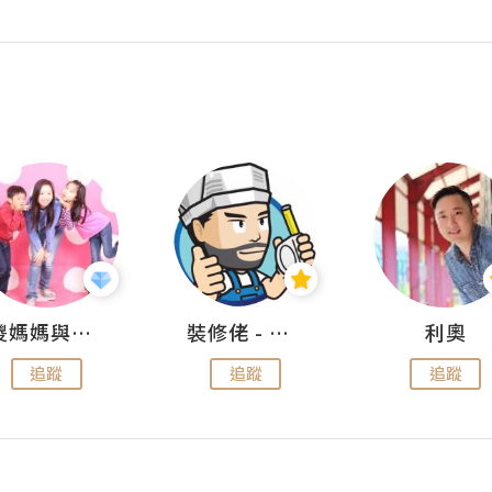
儍媽媽與兩隻小魔怪之家
裝修佬 - 香港一站式網上裝修平台
利奧
追蹤
追蹤
追蹤