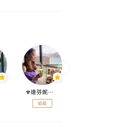
✾達芬妮•愛孩子•愛生活✾
wendysugar享受生活gogogo
追蹤
追蹤