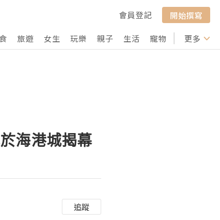
會員登記
開始撰寫
食
旅遊
女生
玩樂
親子
生活
寵物
行山
更多
打卡
式於海港城揭幕
追蹤