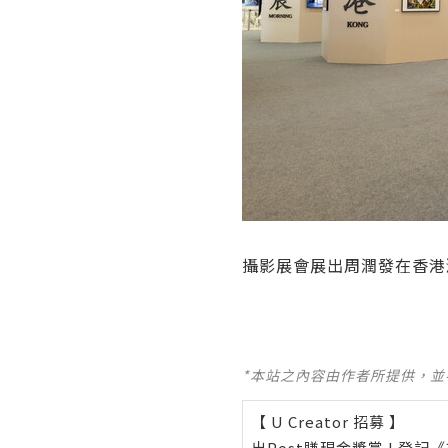
攝影展會展出周潤發在香港
*本站之內容由作者所提供，
【 U Creator 招募 】
出Post賺現金獎賞 l
登記《