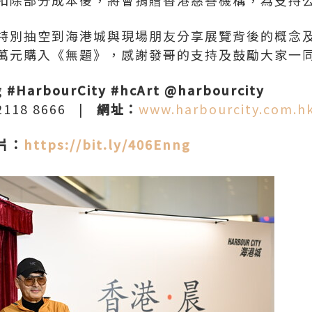
扣除部分成本後，將會捐贈香港慈善機構，為支持
特別抽空到海港城與現場朋友分享展覽背後的概念
萬元購入《無題》，感謝發哥的支持及鼓勵大家一
#HarbourCity #hcArt @harbourcity
 2118 8666
|
網址：
www.harbourcity.com.h
片：
https://bit.ly/406Enng