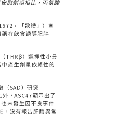
鼠安慰劑組相比，丙氨酸
1672，「歌禮」）宣
用藥在飲食誘導肥胖
（THRβ）選擇性小分
織中產生劑量依賴性的
增（SAD）研究
外，ASC47顯示出了
，也未發生因不良事件
AE，沒有報告肝酶異常