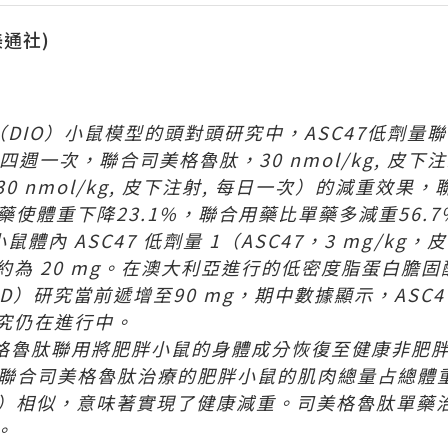
(美通社)
（
DIO
）小鼠模型的頭對頭研究中，
ASC47
低劑量
四週一次，聯合司美格魯肽，
30 nmol/kg,
皮下注
30 nmol/kg,
皮下注射
,
每日一次）的減重效果，
藥使體重下降
23.1%
，
聯合用藥比單藥多減重
56.7
小鼠體內
ASC47
低劑量
1
（
ASC47
，
3
mg/kg
，皮
約為
20 mg
。
在澳大利亞進行的低密度脂蛋白膽固
D
）研究當前遞增至
90 mg
，期中數據顯示，
ASC
究仍在進行中。
格魯肽聯用將肥胖小鼠的身體成分恢復至健康非肥
聯合司美格魯肽治療的肥胖小鼠的肌肉總量占總體
）相似
，意味著實現了健康減重
。司美格魯肽單藥
。