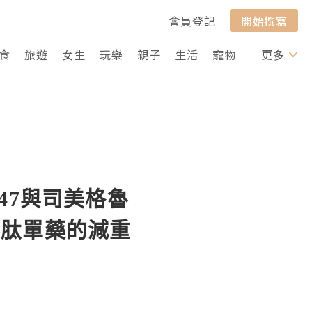
會員登記
開始撰寫
食
旅遊
女生
玩樂
親子
生活
寵物
行山
更多
打卡
47與司美格魯
魯肽單藥的減重