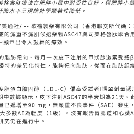
美格魯肽療法在肥胖小鼠中耐受性良好，與肥胖小
肝酶水平呈現統計學顯著性降低
。
/美通社/ -- 歌禮製藥有限公司（香港聯交所代碼：
症的減重不減肌候選藥物ASC47與司美格魯肽聯合
究中顯示出令人鼓舞的療效。
發的脂肪靶向、每月一次皮下注射的甲狀腺激素受體β
具有獨特的差異化特性，能夠靶向脂肪，從而在脂肪組
脂蛋白膽固醇（LDL-C）偏高受試者I期單劑量遞
期中數據顯示，皮下注射ASC47的半衰期為21天。此
已遞增至90 mg，無嚴重不良事件（SAE）發生
。大多數AE為輕度（1級）。沒有報告胃腸道和心臟
研究仍在進行中。