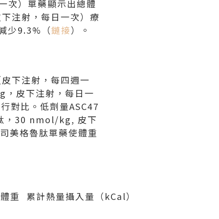
兩週一次）單藥顯示出總體
，皮下注射，
每日
一次）療
少9.3%（
鏈接
）。
（皮下注射，每四週一
/kg，皮下注射，
每日
一
行對比。低劑量ASC47
0 nmol/kg, 皮下
，司美格魯肽單藥使體重
總體重
累計熱量攝入量（kCal）