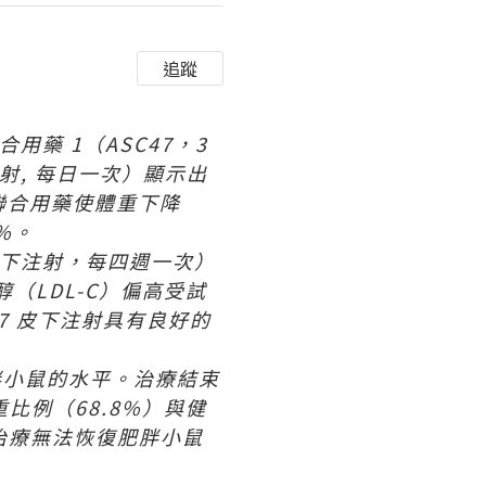
追蹤
聯合用藥
1
（
ASC47
，
3
射
,
每日一次）
顯示出
聯合用藥使體重下降
%
。
下注射，每四週一次）
醇（
LDL-C
）偏高受試
47
皮下注射具有良好的
胖小鼠的水平。治療結束
重比例（
68.8%
）與健
治療無法恢復肥胖小鼠