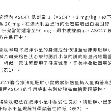
體內 ASC47
低劑量 1
（ASC47，3 mg/kg
為 20 mg。在澳大利亞進行的低密度脂蛋白膽固醇
）研究當前遞增至90 mg，期中數據顯示，ASC47
仍在進行中。
美格魯肽聯用將肥胖小鼠的身體成分恢復至健康非肥胖
7聯合司美格魯肽治療的肥胖小鼠的肌肉總量占總體重
%）相似
，意味著實現了健康減重
。司美格魯肽單藥
（表1）。
ASC47聯合療法組肥胖小鼠的累計熱量攝入量顯著
說明ASC47的作用機制有別於胰高血糖素類藥物。
司美格魯肽療法在肥胖小鼠中耐受性良好，與肥胖小鼠
等肝酶水平呈現統計學顯著性降低（表2）。