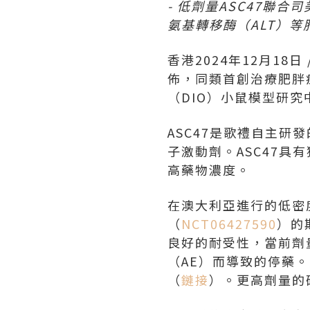
- 低劑量
ASC47
聯合司
氨基轉移酶（
ALT
）等
香港
2024年12月18日
佈，
同類首創
治療肥胖
（DIO）小鼠模型研
ASC47是歌禮自主研
子激動劑。ASC47
高藥物濃度。
在澳大利亞進行的低密度
（
NCT06427590
）的
良好的耐受性，當前劑量
（AE）而導致的停藥
（
鏈接
）。更高劑量的