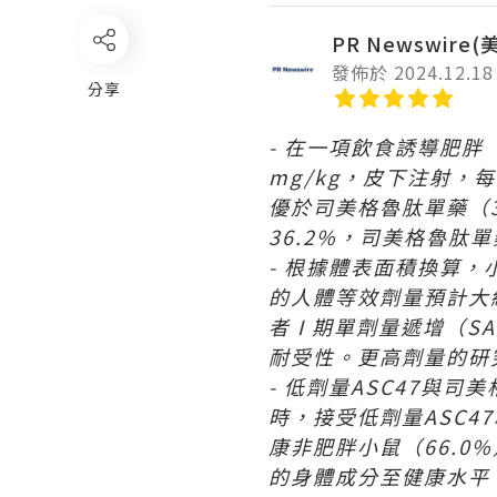
PR Newswire
發佈於 2024.12.18
分享
- 在一項飲食誘導肥胖
mg/kg
，皮下注射，每
優於司美格魯肽單藥（
36.2%
，司美格魯肽單
- 根據體表面積換算，
的人體等效劑量預計
大
者
I
期單劑量遞增（
SA
耐受性。更高劑量的研
- 低劑量
ASC47
與司美
時，接受低劑量
ASC47
康非肥胖小鼠（
66.0%
的身體成分至健康水平