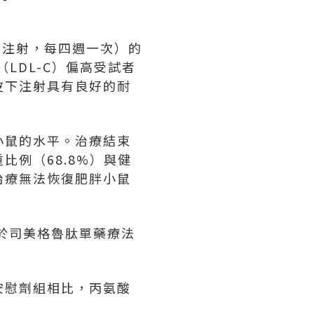
，皮下注射，每四週一次）的
（LDL-C）偏高受試者
 皮下注射具有良好的耐
小鼠的水平。治療結束
比例（68.8%）與健
治療無法恢復肥胖小鼠
高於司美格魯肽單藥療法
安慰劑組相比，丙氨酸