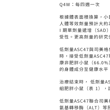
Q4W：每四週一次
根據體表面積換算，小鼠
人體等效劑量預計
大約
I 期單劑量遞增（SAD
受性。更高劑量的研究
低劑量ASC47與司
時，接受低劑量ASC4
康非肥胖小鼠（66.0
的身體
成分
至健康水
平
治療結束時， 低劑量
組肥胖小鼠（表 1），
低劑量ASC47聯合
氨基轉移酶（ALT）