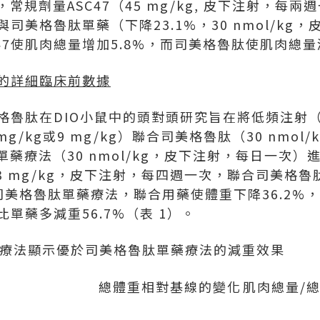
常規劑量ASC47（45 mg/kg, 皮下注射，每
與司美格魯肽單藥（下降23.1%，30 nmol/kg
47使肌肉總量增加5.8%，而司美格魯肽使肌肉總量減
的詳細臨床前數據
美格魯肽在DIO小鼠中的頭對頭研究旨在將低頻注射
mg/kg或9 mg/kg）聯合司美格魯肽（30 nmol
藥療法（30 nmol/kg，皮下注射，
每日
一次）進
，3 mg/kg，皮下注射，每四週一次，聯合司美格魯肽，3
司美格魯肽單藥療法，聯合用藥使體重下降36.2%
比單藥多減重56.7%
（表 1）。
7聯合療法顯示優於司美格魯肽單藥療法的減重效果
總體重相對基線的變化
肌肉總量/