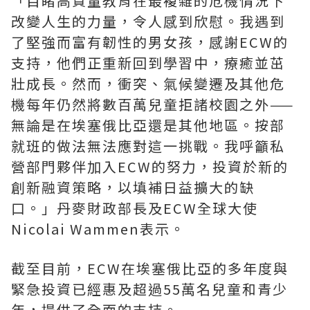
「目睹高質量教育在最複雜的危機情況下
改變人生的力量，令人感到欣慰。我遇到
了堅強而富有韌性的男女孩，感謝ECW的
支持，他們正重新回到學習中，療癒並茁
壯成長。然而，衝突、氣候變遷及其他危
機每年仍然將數百萬兒童拒諸校園之外——
無論是在埃塞俄比亞還是其他地區。按部
就班的做法無法應對這一挑戰。我呼籲私
營部門夥伴加入ECW的努力，投資於新的
創新融資策略，以填補日益擴大的缺
口。」丹麥財政部長及ECW全球大使
Nicolai Wammen表示。
截至目前，ECW在埃塞俄比亞的多年度與
緊急投資已經惠及超過55萬名兒童和青少
年，提供了全面的支持。