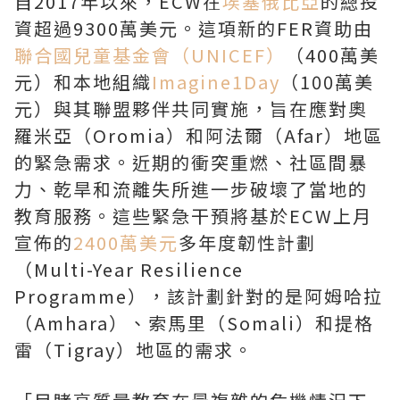
自2017年以來，ECW在
埃塞俄比亞
的總投
資超過9300萬美元。這項新的FER資助由
聯合國兒童基金會（UNICEF）
（400萬美
元）和本地組織
Imagine1Day
（100萬美
元）與其聯盟夥伴共同實施，旨在應對奧
羅米亞（Oromia）和阿法爾（Afar）地區
的緊急需求。近期的衝突重燃、社區間暴
力、乾旱和流離失所進一步破壞了當地的
教育服務。這些緊急干預將基於ECW上月
宣佈的
2400萬美元
多年度韌性計劃
（Multi-Year Resilience
Programme），該計劃針對的是阿姆哈拉
（Amhara）、索馬里（Somali）和提格
雷（Tigray）地區的需求。