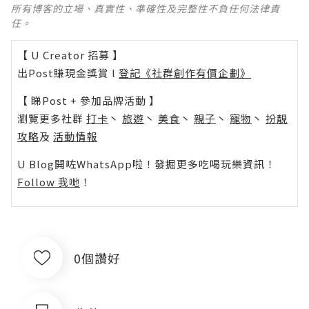
所有博客的立場、真實性、準確性及完整性不負任何法律責
任。
【 U Creator 招募 】
出Post賺現金獎賞 l
登記《社群創作有價企劃》
【 睇Post + 參加品牌活動 】
瀏覽更多社群
打卡
丶
旅遊
丶
美食
丶
親子
丶
寵物
丶
扮靚
攻略
及
活動情報
U Blog開咗WhatsApp啦！發掘更多吃喝玩樂資訊！
Follow 我哋
！
0個讚好