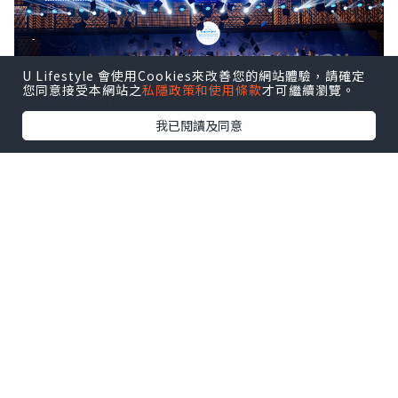
U Lifestyle 會使用Cookies來改善您的網站體驗，請確定
您同意接受本網站之
私隱政策和使用條款
才可繼續瀏覽。
我已閱讀及同意
ISHCMC Class of 2026 achieved an average
score of 34.5 points against a global average
of 30.9, with two students earning the
maximum score of 45 out of 45.
該校文憑通過率達95%，全球平均通過率
為83%。近10%的本屆學生取得40分及以
上的成績。
2026屆畢業生成績概覽