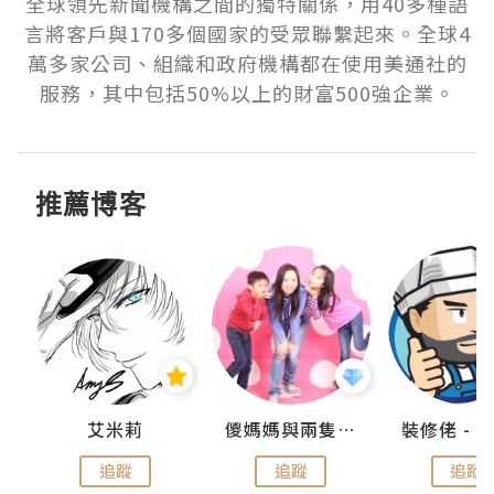
全球領先新聞機構之間的獨特關係，用40多種語
言將客戶與170多個國家的受眾聯繫起來。全球4
萬多家公司、組織和政府機構都在使用美通社的
服務，其中包括50%以上的財富500強企業。
推薦博客
點滴
艾米莉
儍媽媽與兩隻小魔怪之家
追蹤
追蹤
追蹤