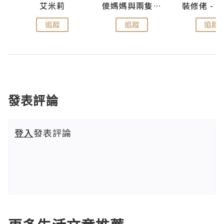
點滴
艾米莉
儍媽媽與兩隻小魔怪之家
追蹤
追蹤
追蹤
發表評論
登入
發表評論