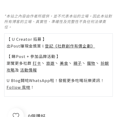
*本站之內容由作者所提供，並不代表本站的立場。因此本站對
所有博客的立場、真實性、準確性及完整性不負任何法律責
任。
【 U Creator 招募 】
出Post賺現金獎賞 l
登記《社群創作有價企劃》
【 睇Post + 參加品牌活動 】
瀏覽更多社群
打卡
丶
旅遊
丶
美食
丶
親子
丶
寵物
丶
扮靚
攻略
及
活動情報
U Blog開咗WhatsApp啦！發掘更多吃喝玩樂資訊！
Follow 我哋
！
0個讚好