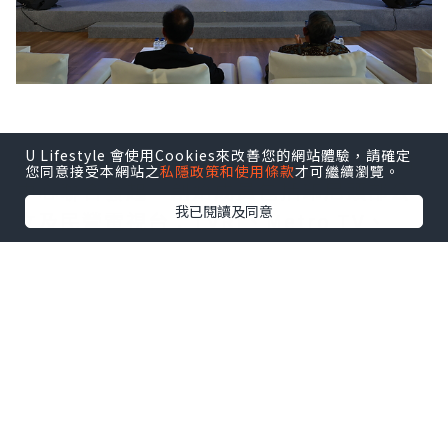
U Lifestyle 會使用Cookies來改善您的網站體驗，請確定
印尼FAST媒體聯盟由Coolita與五洲傳播
您同意接受本網站之
私隱政策和使用條款
才可繼續瀏覽。
中心聯合發起，創始成員包括印尼頭部公
我已閱讀及同意
立及民營電視台：TVRI、Metro TV、
GARUDA TV、BTV、Jawa Pos
Multimedia和JAKTV；騰訊雲為聯盟技
術合作夥伴。
FAST模式融合傳統線性電視的觀看體驗與
互聯網傳輸技術，依托廣告實現流媒體播
放。全球範圍內，各大廣電機構正紛紛借