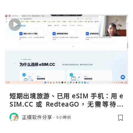
短期出境旅游、已用 eSIM 手机：用 e
SIM.CC 或 RedteaGO，无需等待收
货。需要“当地号码 + 通话短信”（如
正版软件分享
5小時前
打车、外卖、客户联络）：优先 Redt
eaGO（明确提供通话短信套餐）。长