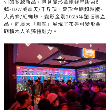
列的多款新品，包含變形金剛群星版第6
彈-IDW威震天/千斤頂、變形金剛超越版-
大黃蜂/紅蜘蛛、變形金剛2025年鑒版等產
品，向廣大「剛絲」展現了布魯可變形金
剛積木人的獨特魅力。