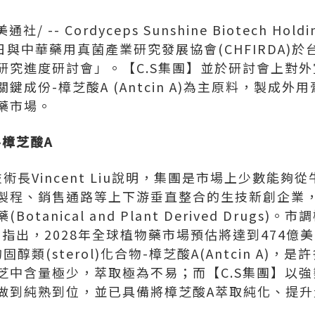
美通社/ -- Cordyceps Sunshine Biotech Holdi
0日與中華藥用真菌產業研究發展協會(CHFIRDA)
研究進度研討會」。【C.S集團】並於研討會上對
鍵成份-樟芝酸A (Antcin A)為主原料，製成
藥市場。
-樟芝酸A
長Vincent Liu說明，
集團
是市場上少數能夠從
製程、銷售通路等上下游垂直整合的生技新創企業
anical and Plant Derived Drugs)。市
ine報告指出，2028年全球植物藥市場預估將達到474
醇類(sterol)化合物-樟芝酸A(Antcin A)
芝中含量極少，萃取極為不易；而【C.S集團】以
做到純熟到位，並已具備將樟芝酸A萃取純化、提升