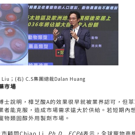
 Liu；(右) C.S集團總裁Dalan Huang
藥市場
博士說明，樟芝酸A的效果很早就被業界認可，但萃
業者能克服，造成市場需求遠大於供給。若短期內想
寵物類固醇外用製劑市場。
顧問Chiao Li,
Ph.D., FCPA
表示，全球寵物商