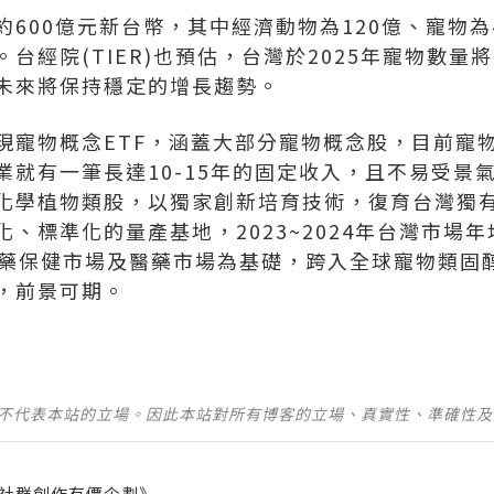
600億元新台幣，其中經濟動物為120億、寵物為
台經院(TIER)也預估，台灣於2025年寵物數量
未來將保持穩定的增長趨勢。
寵物概念ETF，涵蓋大部分寵物概念股，目前寵物壽
就有一筆長達10-15年的固定收入，且不易受景氣
化學植物類股，以獨家創新培育技術，復育台灣獨有
、標準化的量產基地，2023~2024年台灣市場年均
草藥保健市場及醫藥市場為基礎，跨入全球寵物類固
，前景可期。
並不代表本站的立場。因此本站對所有博客的立場、真實性、準確性
社群創作有價企劃》