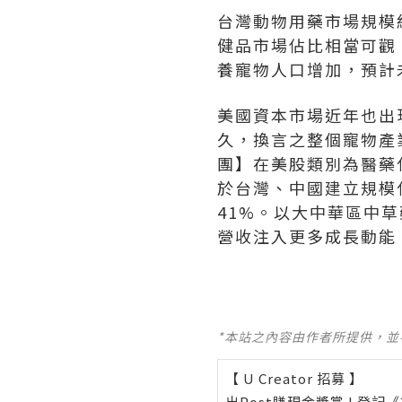
台灣動物用藥市場規模約
健品市場佔比相當可觀。
養寵物人口增加，預計
美國資本市場近年也出現
久，換言之整個寵物產業
團】在美股類別為醫藥
於台灣、中國建立規模化
41%。以大中華區中
營收注入更多成長動能
*本站之內容由作者所提供，
【 U Creator 招募 】
出Post賺現金獎賞 l
登記《