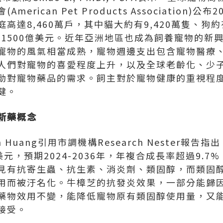
rican Pet Products Association)公布
高達8,460萬戶，其中貓大約有9,420萬隻、狗約有
到1500億美元。近年亞洲地區也成為飼養寵物的新
寵物的風氣相當成熟，寵物週邊支出包含寵物醫療
人們對寵物的喜愛程度上升，以及全球老齡化、少
動對寵物藥品的需求。飼主對於寵物健康的重視程
健。
新藥概念
n Huang引用市調機構Research Nester報告
美元，預期2024-2036年，年複合成長率超過9.7%
見有抗寄生蟲、抗生素、消炎劑、類固醇，而類固
用而被汙名化。牛樟芝的抗發炎效果，一部分能歸因
藥物效用不變，能降低寵物原有類固醇使用量，又
接受。