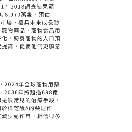
2017-2018調查結果顯
8,970萬隻，預估
興市場，極具未來成長動
、寵物藥品、寵物食品用
子化，飼養寵物的人口預
度提高，促使他們更願意
指出，2024年全球寵物用藥
，2036年將超過698億
醇是很常見的治療手段，
於樟芝酸A的藥理作
能減少副作
用，相
信很多