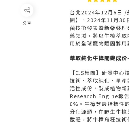
台北
2024年12月6日
/
團】，2024年11月3
分享
菌技術發表暨新藥藥理
藥領域，將以牛樟萃取關
用於全球寵物類固醇用
萃取純化牛樟關鍵成份
【C.S集團】研發中心技術
技術、萃取純化、量產
活性成份，製成植物新藥(Bot
Research Eng
6%。牛樟芝最指標性的固
分化源頭，在野生牛樟
載體，將牛樟育種技術