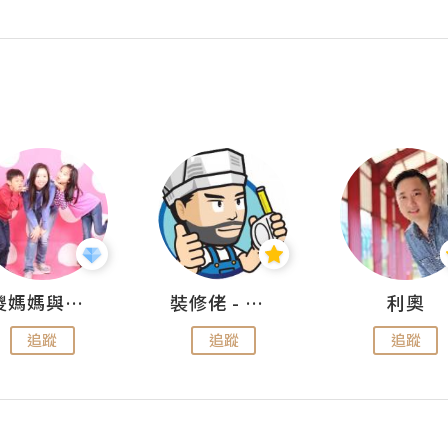
儍媽媽與兩隻小魔怪之家
裝修佬 - 香港一站式網上裝修平台
利奧
追蹤
追蹤
追蹤