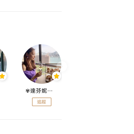
✾達芬妮•愛孩子•愛生活✾
wendysugar享受生活gogogo
追蹤
追蹤