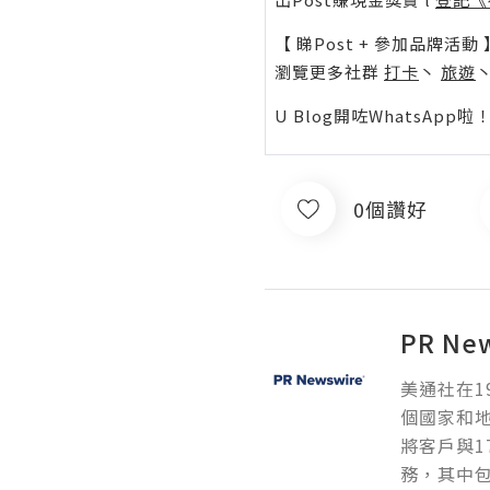
【 睇Post + 參加品牌活動 
瀏覽更多社群
打卡
丶
旅遊
U Blog開咗WhatsAp
0個讚好
PR Ne
美通社在1
個國家和
將客戶與1
務，其中包