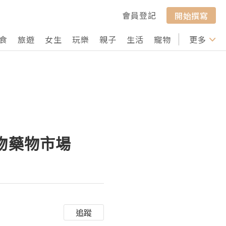
會員登記
開始撰寫
食
旅遊
女生
玩樂
親子
生活
寵物
行山
更多
打卡
物藥物市場
追蹤