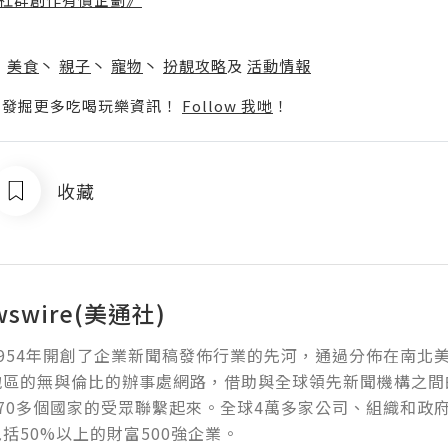
】
丶
美食
丶
親子
丶
寵物
丶
扮靚攻略
及
活動情報
p啦！發掘更多吃喝玩樂資訊！
Follow 我哋
！
收藏
wswire(美通社)
954年開創了企業新聞稿發佈行業的先河，通過分佈在南北
地區的無與倫比的辦事處網路，借助與全球領先新聞機構之間
70多個國家的受眾聯繫起來。全球4萬多家公司、組織和政
括50%以上的財富500強企業。