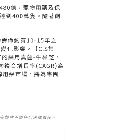
480億，寵物用藥及保
將達到400萬隻。隨著飼
命約有10-15年之
變化影響。【C.S集
的藥用真菌-牛樟芝，
複合增長率(CAGR)為
醇用藥市場，將為集團
及完整性不負任何法律責任。