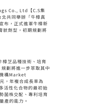
ngs Co., Ltd【C.S集
於台北共同舉辦「牛樟真
外宣布，正式進軍牛樟新
外用膏狀劑型，初期規劃將
牛樟芝品種技術、培育
，規劃將進一步萃取其中
調機構Market
億美元，年複合成長率為
，是許多活性化合物的最初始
強勢菌株交配、專利培育
量產的能力。