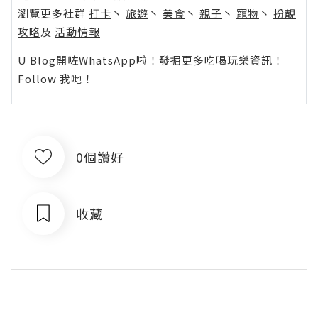
瀏覽更多社群
打卡
丶
旅遊
丶
美食
丶
親子
丶
寵物
丶
扮靚
攻略
及
活動情報
U Blog開咗WhatsApp啦！發掘更多吃喝玩樂資訊！
Follow 我哋
！
0個讚好
收藏