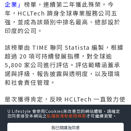
企業」
榜單，連續第二年獲此殊榮。今
年，HCLTech 躋身全球專業服務公司五
強，並成為該類別中排名最高、總部設於
印度的公司。
該榜單由 TIME 聯同 Statista 編製，根據
超過 20 項可持續發展指標，對全球逾
5,800 家公司進行評估。評估範疇涵蓋承
諾與評級、報告披露與透明度，以及環境
和社會責任管理。
是次獲得肯定，反映 HCLTech 一直致力使
業務與聯合國全球契約及可持續發展目標
U Lifestyle 會使用Cookies來改善您的網站體驗，請確定
接軌。在 2026 財政年度，HCLTech 在水
您同意接受本網站之
私隱政策和使用條款
才可繼續瀏覽。
資源管理方面樹立新標杆，水資源回補量
我已閱讀及同意