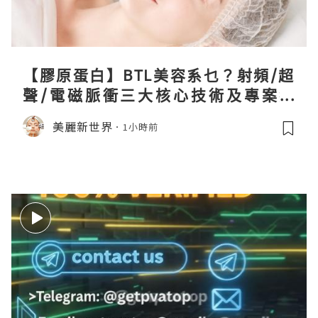
【膠原蛋白】BTL美容系乜？射頻/超
聲/電磁脈衝三大核心技術及專案盤
點！
美麗新世界
1小時前