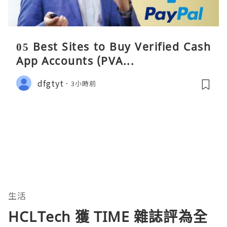
05 Best Sites to Buy Verified Cash
App Accounts (PVA...
dfgtyt
3小時前
生活
HCLTech 獲 TIME 雜誌評為全