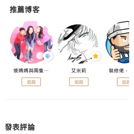
推薦博客
點滴
儍媽媽與兩隻小魔怪之家
艾米莉
追蹤
追蹤
追蹤
發表評論