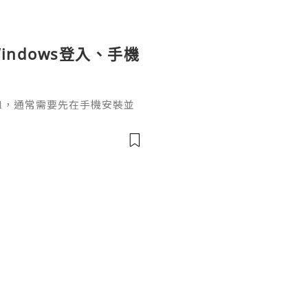
indows登入、手機
ignal，通常需要先在手機安裝並
掃描電腦畫面的二維碼，把桌面