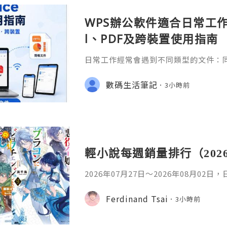
WPS辦公軟件適合日常工作嗎
l、PDF及跨裝置使用指南
日常工作經常會遇到不同類型的文件：同事
供 Excel 表格、開會前要修改 Powe
PDF。 如果每種文件都要使用不同程
數碼生活筆記
3小時前
少人會接觸 WPS Offic
輕小說每週銷量排行（202
2026年07月27日〜2026年08月02
名如下。1. 魔法少女的魔女審判作者：A
首・文字插畫：すがわらおむ,maruch
Ferdinand Tsai
3小時前
年08月銷售數：10,281部2. 落後的
插畫：Nardack出版社：微雜誌社發售日
76部3. 反派千金轉職成超級兄控9作者