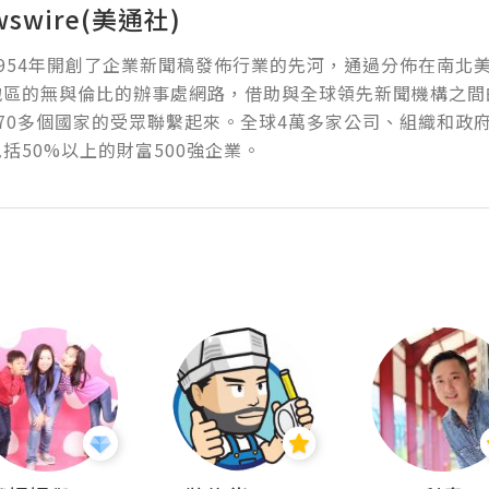
wswire(美通社)
954年開創了企業新聞稿發佈行業的先河，通過分佈在南北
地區的無與倫比的辦事處網路，借助與全球領先新聞機構之間
70多個國家的受眾聯繫起來。全球4萬多家公司、組織和政
括50%以上的財富500強企業。