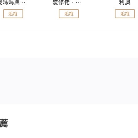
儍媽媽與兩隻小魔怪之家
裝修佬 - 香港一站式網上裝修平台
利奧
追蹤
追蹤
追蹤
薦