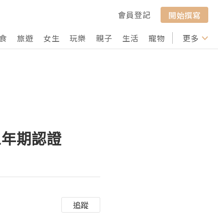
會員登記
開始撰寫
食
旅遊
女生
玩樂
親子
生活
寵物
行山
更多
打卡
五年期認證
追蹤