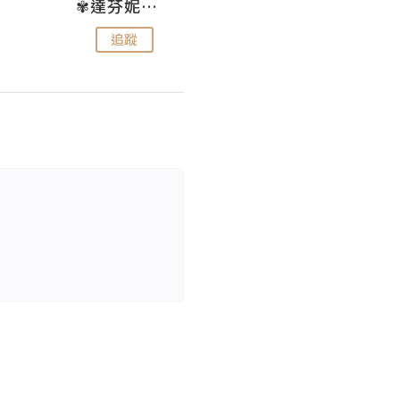
✾達芬妮•愛孩子•愛生活✾
wendysugar享受生活gogogo
追蹤
追蹤