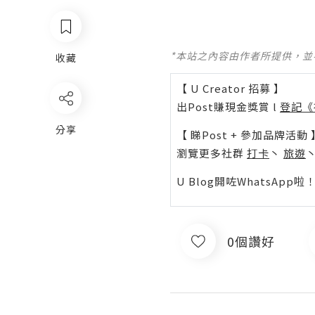
*本站之內容由作者所提供，
收藏
【 U Creator 招募 】
出Post賺現金獎賞 l
登記《
分享
【 睇Post + 參加品牌活動 
瀏覽更多社群
打卡
丶
旅遊
U Blog開咗WhatsAp
0個讚好