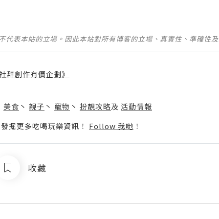
並不代表本站的立場。因此本站對所有博客的立場、真實性、準確性
社群創作有價企劃》
】
丶
美食
丶
親子
丶
寵物
丶
扮靚攻略
及
活動情報
p啦！發掘更多吃喝玩樂資訊！
Follow 我哋
！
收藏