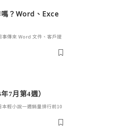
？Word、Exce
傳來 Word 文件、客戶提
rPoint，最後又要把資料整理成
式，處理起來比較零散。因此不
6年7月第4週）
日，日本輕小說一週銷量排行前10
cacia封面插畫：梅まろ卷
i出版社：角川發售日：2026
馴獸師慢生活16作者：棚架ユウ
：2026年08月銷售數：3,7