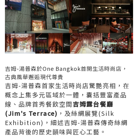
吉姆-湯普森於One Bangkok首開生活時尚店，
古典風華邂逅現代尊貴
吉姆-湯普森首家生活時尚店驚艷亮相，在
概念上集多元區域於一體，囊括豐富產品
線、品牌首秀餐飲空間
吉姆露台餐廳
(Jim's Terrace)
，及絲綢展覽(Silk
Exhibition)，細述吉姆-湯普森傳奇絲綢
產品背後的歷史韻味與匠心工藝。