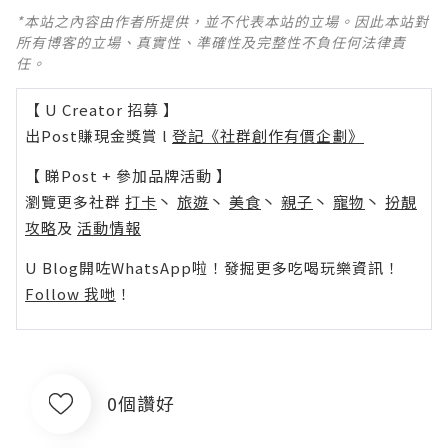
*本站之內容由作者所提供，並不代表本站的立場。因此本站對
所有博客的立場、真實性、準確性及完整性不負任何法律責
任。
【 U Creator 招募 】
出Post賺現金獎賞 l
登記《社群創作有價企劃》
【 睇Post + 參加品牌活動 】
瀏覽更多社群
打卡
丶
旅遊
丶
美食
丶
親子
丶
寵物
丶
扮靚
攻略
及
活動情報
U Blog開咗WhatsApp啦！發掘更多吃喝玩樂資訊！
Follow 我哋
！
0個讚好