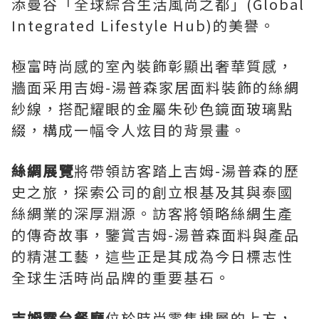
添曼谷「全球綜合生活風尚之都」(Global
Integrated Lifestyle Hub)的美譽。
極富時尚感的室內裝飾彰顯出奢華質感，
牆面采用吉姆-湯普森家居面料裝飾的絲綢
紗線，搭配耀眼的金屬朱砂色鏡面玻璃點
綴，構成一幅令人炫目的背景畫。
絲綢展覽
將帶領訪客踏上吉姆-湯普森的歷
史之旅，探索公司的創立根基及其與泰國
絲綢業的深厚淵源。訪客將領略絲綢生產
的傳奇故事，鑒賞吉姆-湯普森面料與產品
的精湛工藝，這些正是其成為今日標志性
全球生活時尚品牌的重要基石。
吉姆露台餐廳
位於時尚零售樓層的上方，