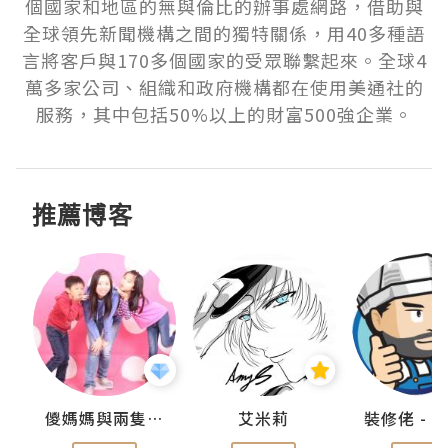
個國家和地區的無與倫比的辦事處網路，借助與
全球領先新聞機構之間的獨特關係，用40多種語
言將客戶與170多個國家的受眾聯繫起來。全球4
萬多家公司、組織和政府機構都在使用美通社的
服務，其中包括50%以上的財富500強企業。
推薦博客
點滴
儍媽媽與兩隻小魔怪之家
艾米莉