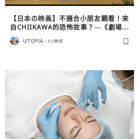
【日本の映画】不適合小朋友觀看！來
自CHIIKAWA的恐怖故事？—《劇場版
CHIIKAWA 人魚島的秘密》
UTOPIA
3小時前