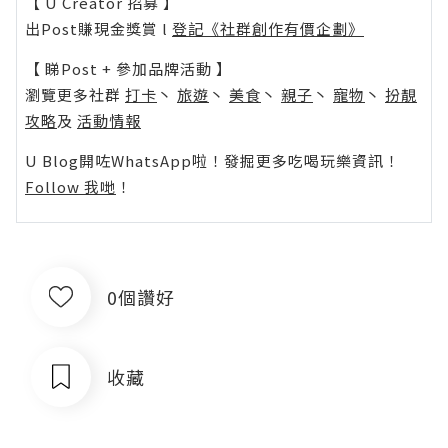
【 U Creator 招募 】
出Post賺現金獎賞 l
登記《社群創作有價企劃》
【 睇Post + 參加品牌活動 】
瀏覽更多社群
打卡
丶
旅遊
丶
美食
丶
親子
丶
寵物
丶
扮靚
攻略
及
活動情報
U Blog開咗WhatsApp啦！發掘更多吃喝玩樂資訊！
Follow 我哋
！
0個讚好
收藏