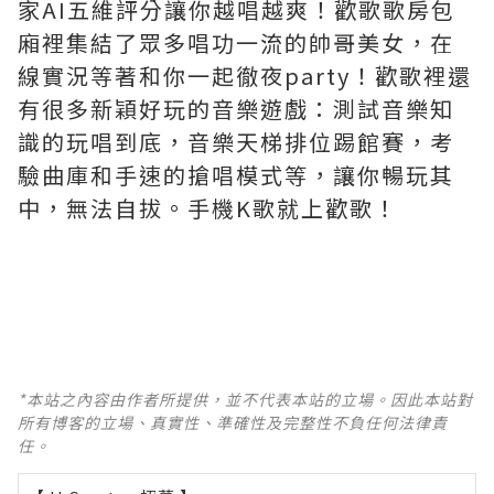
家AI五維評分讓你越唱越爽！歡歌歌房包
廂裡集結了眾多唱功一流的帥哥美女，在
線實況等著和你一起徹夜party！歡歌裡還
有很多新穎好玩的音樂遊戲：測試音樂知
識的玩唱到底，音樂天梯排位踢館賽，考
驗曲庫和手速的搶唱模式等，讓你暢玩其
中，無法自拔。手機K歌就上歡歌！
*本站之內容由作者所提供，並不代表本站的立場。因此本站對
所有博客的立場、真實性、準確性及完整性不負任何法律責
任。