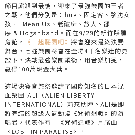
節目廝殺到最後，迎來了最強樂團的王者
之戰，他們分別是：hue、固定客、擊沈女
孩、I Mean Us、老破麻、旅人、鄒
序 & Hoganband。而在9/29的新竹縣體
育館，
《一起聽團吧》
將會迎來最終決賽
舞台，七強樂團將會在全場4千名樂迷的見
證下，決戰最強樂團頭銜，用音樂加冕，
贏得100萬現金大獎。
這場決賽音樂祭邀請了國際知名的日本混
血樂團-ALI（ALIEN LIBERTY
INTERNATIONAL）前來助陣。ALI是即
將完結的超級人氣動漫《咒術迴戰》的演
唱者，代表作有：《咒術迴戰》片尾曲
〈LOST IN PARADISE〉、