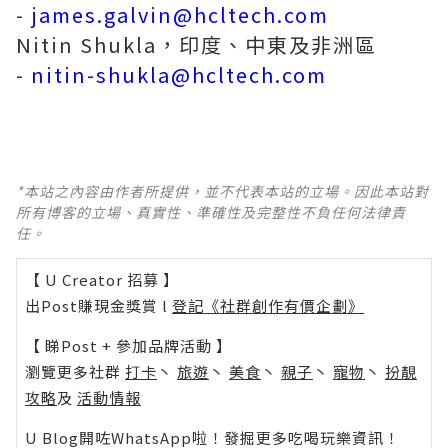
-
james.galvin@hcltech.com
Nitin Shukla，印度、中東及非洲區
-
nitin-shukla@hcltech.com
*本站之內容由作者所提供，並不代表本站的立場。因此本站對
所有博客的立場、真實性、準確性及完整性不負任何法律責
任。
【 U Creator 招募 】
出Post賺現金獎賞 l
登記《社群創作有價企劃》
【 睇Post + 參加品牌活動 】
瀏覽更多社群
打卡
丶
旅遊
丶
美食
丶
親子
丶
寵物
丶
扮靚
攻略
及
活動情報
U Blog開咗WhatsApp啦！發掘更多吃喝玩樂資訊！