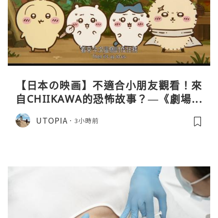
【日本の映画】不適合小朋友觀看！來
自CHIIKAWA的恐怖故事？—《劇場版
CHIIKAWA 人魚島的秘密》
UTOPIA
3小時前