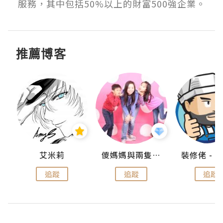
服務，其中包括50%以上的財富500強企業。
推薦博客
點滴
艾米莉
儍媽媽與兩隻小魔怪之家
追蹤
追蹤
追蹤