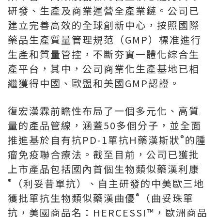
研發、生產及商業運營全產業鏈。公司已
建立完善高效的全球創新中心，按照國際
藥品生產質量管理規范（GMP）標准進行
生產和質量管控，不斷夯實一體化綜合生
產平台，其中，公司商業化生產基地已相
繼獲得中國、歐盟和美國GMP認證。
復宏漢霖前瞻性布局了一個多元化、高質
量的產品管線，涵蓋50多個分子，並全面
®
推進基於自有抗PD-1單抗H藥漢斯狀
的腫
瘤免疫聯合療法。截至目前，公司已獲批
上市產品包括國內首個生物類似藥漢利康
®
（利妥昔單抗）、自主研發的中美歐三地
®
獲批單抗生物類似藥漢曲優
（曲妥珠單
抗，美國商品名：HERCESSI™，歐洲商品