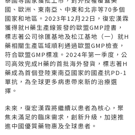
泰國等國家獲批上市，對外授權覆蓋美
國、歐洲、東南亞、中東和北非等70多個
國家和地區。2023年12月22日，復宏漢霖
獲得就H藥生產線簽發的歐盟GMP證書，
標志著公司徐匯基地及松江基地（一）就H
藥相關生產區域順利通過歐盟GMP檢查，
符合歐盟GMP標准。2024年第一季度，公
司高效完成H藥的首批海外發貨，標志著H
藥成為首個登陸東南亞國家的國產抗PD-1
單抗，為全球更多病患帶來新的治療選
擇。
未來，復宏漢霖將繼續以患者為核心，聚
焦未滿足的臨床需求，創新升級，加速推
進中國優質藥物惠及全球患者。