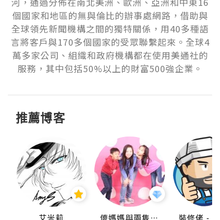
河，通過分佈在南北美洲、歐洲、亞洲和中東16
個國家和地區的無與倫比的辦事處網路，借助與
全球領先新聞機構之間的獨特關係，用40多種語
言將客戶與170多個國家的受眾聯繫起來。全球4
萬多家公司、組織和政府機構都在使用美通社的
服務，其中包括50%以上的財富500強企業。
推薦博客
點滴
艾米莉
儍媽媽與兩隻小魔怪之家