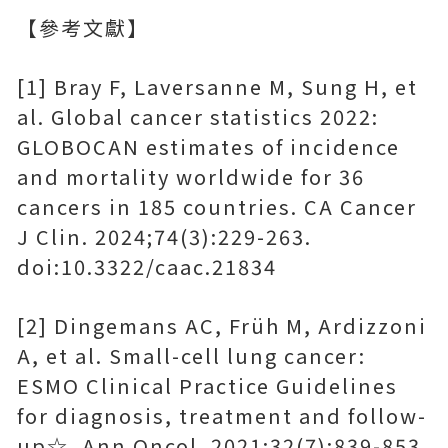
【參考文獻】
[1] Bray F, Laversanne M, Sung H, et
al. Global cancer statistics 2022:
GLOBOCAN estimates of incidence
and mortality worldwide for 36
cancers in 185 countries. CA Cancer
J Clin. 2024;74(3):229-263.
doi:10.3322/caac.21834
[2] Dingemans AC, Früh M, Ardizzoni
A, et al. Small-cell lung cancer:
ESMO Clinical Practice Guidelines
for diagnosis, treatment and follow-
up☆. Ann Oncol. 2021;32(7):839-853.