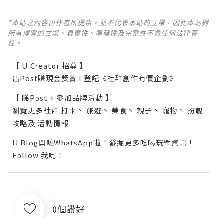
*本站之內容由作者所提供，並不代表本站的立場。因此本站對
所有博客的立場、真實性、準確性及完整性不負任何法律責
任。
【 U Creator 招募 】
出Post賺現金獎賞 l
登記《社群創作有價企劃》
【 睇Post + 參加品牌活動 】
瀏覽更多社群
打卡
丶
旅遊
丶
美食
丶
親子
丶
寵物
丶
扮靚
攻略
及
活動情報
U Blog開咗WhatsApp啦！發掘更多吃喝玩樂資訊！
Follow 我哋
！
0個讚好