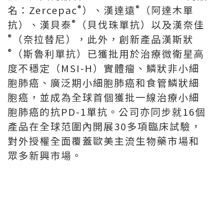
®
®
名：Zercepac
）、漢達遠
（阿達木單
®
抗）、漢貝泰
（貝伐珠單抗）以及漢奈佳
®
（奈拉替尼），此外，創新產品漢斯狀
®
（斯魯利單抗）已獲批用於治療微衛星高
度不穩定（MSI-H）實體瘤、鱗狀非小細
胞肺癌、廣泛期小細胞肺癌和食管鱗狀細
胞癌，並成為全球首個獲批一線治療小細
胞肺癌的抗PD-1單抗。公司亦同步就16個
產品在全球范圍內開展30多項臨床試驗，
對外授權全面覆蓋歐美主流生物藥市場和
眾多新興市場。