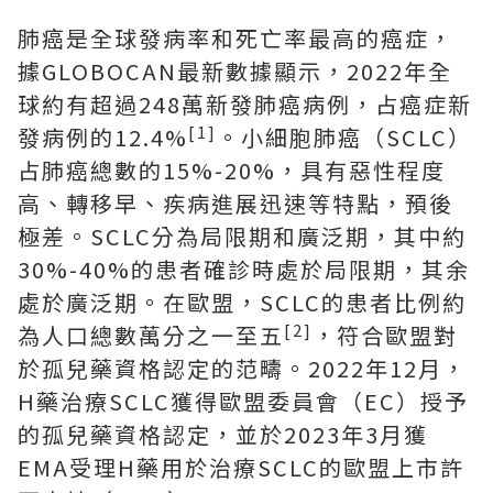
肺癌是全球發病率和死亡率最高的癌症，
據GLOBOCAN最新數據顯示，2022年全
球約有超過248萬新發肺癌病例，占癌症新
[1]
發病例的12.4%
。小細胞肺癌（SCLC）
占肺癌總數的15%-20%，具有惡性程度
高、轉移早、疾病進展迅速等特點，預後
極差。SCLC分為局限期和廣泛期，其中約
30%-40%的患者確診時處於局限期，其余
處於廣泛期。在歐盟，SCLC的患者比例約
[2]
為人口總數萬分之一至五
，符合歐盟對
於孤兒藥資格認定的范疇。2022年12月，
H藥治療SCLC獲得歐盟委員會（EC）授予
的孤兒藥資格認定，並於2023年3月獲
EMA受理H藥用於治療SCLC的歐盟上市許