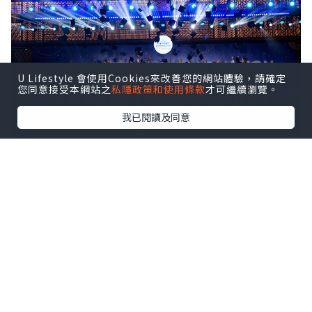
U Lifestyle 會使用Cookies來改善您的網站體驗，請確定
您同意接受本網站之
私隱政策和使用條款
才可繼續瀏覽。
我已閱讀及同意
ISHCMC Class of 2026 achieved an average
score of 34.5 points against a global average
of 30.9, with two students earning the
maximum score of 45 out of 45.
該校文憑通過率達95%，全球平均通過率
為83%。近10%的本屆學生取得40分及以
上的成績。