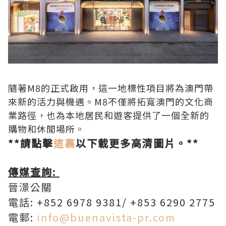
隨著M8的正式啟用，這一地標性項目將為澳門帶
來新的活力與機遇。M8不僅將拓寬澳門的文化商
業路徑，也為本地居民和遊客提供了一個全新的
購物和休閒場所。
**請點擊
這裏
以下載更多高清圖片。**
傳媒查詢
:
晉澋公關
電話:
+852 6978 9381/ +853 6290 2775
電郵:
info@buenavista-pr.com