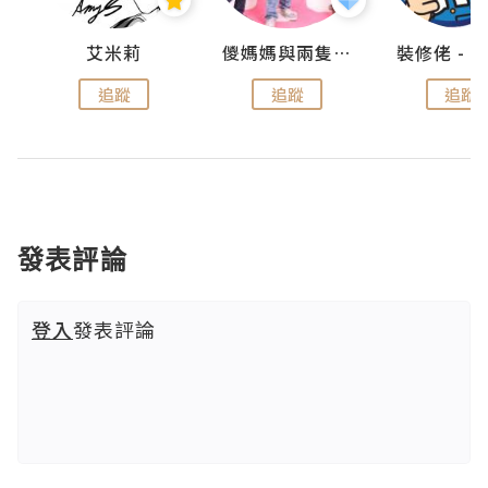
點滴
艾米莉
儍媽媽與兩隻小魔怪之家
追蹤
追蹤
追蹤
發表評論
登入
發表評論