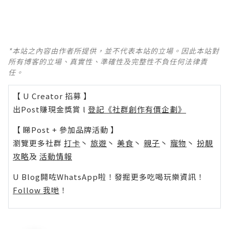
*本站之內容由作者所提供，並不代表本站的立場。因此本站對
所有博客的立場、真實性、準確性及完整性不負任何法律責
任。
【 U Creator 招募 】
出Post賺現金獎賞 l
登記《社群創作有價企劃》
【 睇Post + 參加品牌活動 】
瀏覽更多社群
打卡
丶
旅遊
丶
美食
丶
親子
丶
寵物
丶
扮靚
攻略
及
活動情報
U Blog開咗WhatsApp啦！發掘更多吃喝玩樂資訊！
Follow 我哋
！