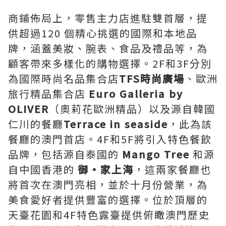
商鋪佈局上，零售主力店進駐雙首層，提
供超過120 個精心挑選的國際和本地品
牌，涵蓋美妝、腕表、食品及禮品等，為
顧客帶來多樣化的購物選擇。2F和3F分別
為國際時尚名品集合店
TFS時尚廣場
、歐洲
旅行精品集合店
Euro Galleria by
OLIVER
（奧莉花歐洲精品）以及源自韓國
仁川的餐廳
Terrace in
s
easide
，此為該
餐廳的澳門首店。4F和5F將引入特色餐飲
品牌，包括源自泰國的
Mango Tree
和源
自
中國
香港的
御
•家上海
，這兩家餐廳也
將首次在澳門亮相，並於十月份營業，為
美食愛好者提供豐富的選擇。位於頂層的
天臺花園和4F特色露臺提供俯瞰澳門歷史