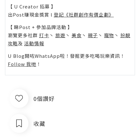
【 U Creator 招募 】
出Post賺現金獎賞 l
登記《社群創作有價企劃》
【 睇Post + 參加品牌活動 】
瀏覽更多社群
打卡
丶
旅遊
丶
美食
丶
親子
丶
寵物
丶
扮靚
攻略
及
活動情報
U Blog開咗WhatsApp啦！發掘更多吃喝玩樂資訊！
Follow 我哋
！
0個讚好
收藏