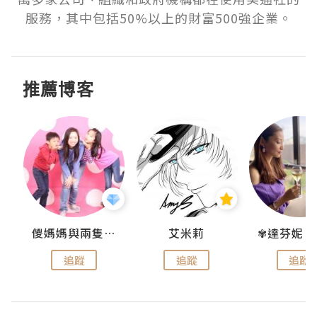
服務，其中包括50%以上的財富500強企業。
推薦博客
點滴
儍媽媽與兩隻小魔怪之家
艾米莉
追蹤
追蹤
追蹤