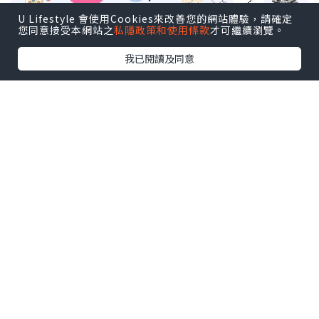
U Lifestyle 會使用Cookies來改善您的網站體驗，請確定
您同意接受本網站之
私隱政策和使用條款
才可繼續瀏覽。
我已閱讀及同意
KRNA
兩月內接連拿下公私領域合作方
本次阿根廷合作方是當地頂尖疫苗研發生
產企業；今年6月，雙方在BIO
International Convention（簡稱BIO
USA）上初次接洽，僅間隔約一個月便敲
定合作協議。而本次簽約的南美公共衛生
機構，雙方早在去年10月就開始對接，歷
經約10個月技術審核後才完成簽約。該機
構自主生產疫苗，產品供應整個拉美地
區；疫情期間，也曾承接全球藥企的新冠