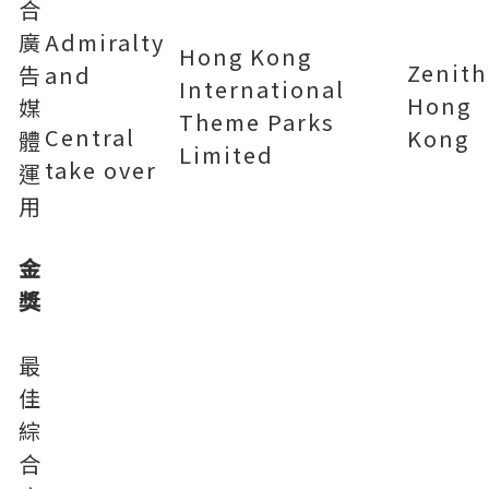
合
廣
Admiralty
Hong Kong
Zenith
告
and
International
Hong
媒
Theme Parks
Central
Kong
體
Limited
take over
運
用
金
獎
最
佳
綜
合