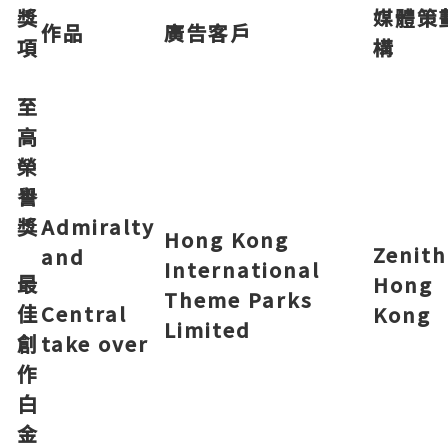
獎
媒體策
作品
廣告客戶
項
構
至
高
榮
譽
獎
Admiralty
Hong Kong
Zenith
and
International
最
Hong
Theme Parks
佳
Central
Kong
Limited
創
take over
作
白
金