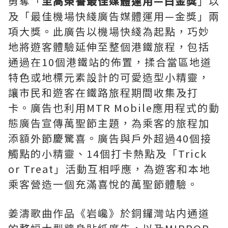
勇奪「
至高榮譽最佳媒體運用
—
白金獎
」以
及「最佳機場快綫廣告媒體運用—金獎」兩
項大獎。此廣告以機場快綫為起點，巧妙
地將遊客體驗延伸至整個港鐵旅程，包括
通過在10個港鐵站的佈置，揉合當區地道
特色或地標元素設計的可愛造型小精靈，
讓市民和遊客在鐵路旅程期間收集及打
卡。廣告也利用MTR Mobile應用程式的動
態廣告宣傳萬聖節主題，為乘客的旅程加
添額外節慶驚喜。廣告與戶外超過40個接
觸點的小精靈、14個打卡熱點及「Trick
or Treat」活動互相呼應，為遊客和本地
乘客營造一個充滿喜悅的萬聖節體驗。
姜濤歌曲作品《岩巉》於銅鑼灣站内通道