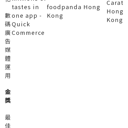
Carat
tastes in
foodpanda Hong
Hong
數
one app -
Kong
Kong
碼
Quick
廣
Commerce
告
媒
體
運
用
金
獎
最
佳