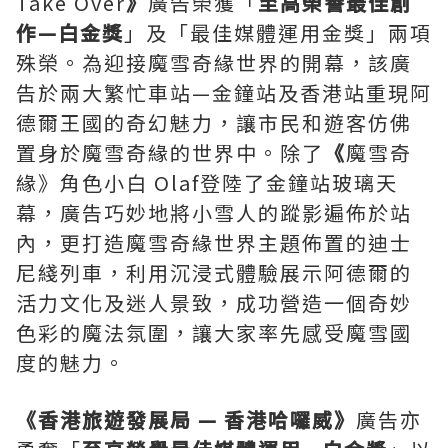
Take Over
》
廣告榮獲「
至高榮譽最佳創
作
—
白金獎
」及「最佳媒體運用金獎」兩項
殊榮。為迎接魔雪奇緣世界的開幕，該廣
告於兩大繁忙車站—金鐘站及香港站重現阿
德爾王國的奇幻魅力，讓市民和遊客仿佛
置身於魔雪奇緣的世界中。除了
《
魔雪奇
緣》角色小白 Olaf登陸了金鐘站玻璃天
幕，廣告巧妙地將小雪人的蹤影遍佈於站
內，更打造魔雪奇緣世界主題佈置的迪士
尼綫列車，利用沉浸式體驗展示阿德爾的
活力文化及迷人景致，成功營造一個奇妙
色彩的魔法氛圍，讓大家率先感受魔雪國
度的魅力。
《香港旅遊發展局
—
香港哈囉威》
廣告亦