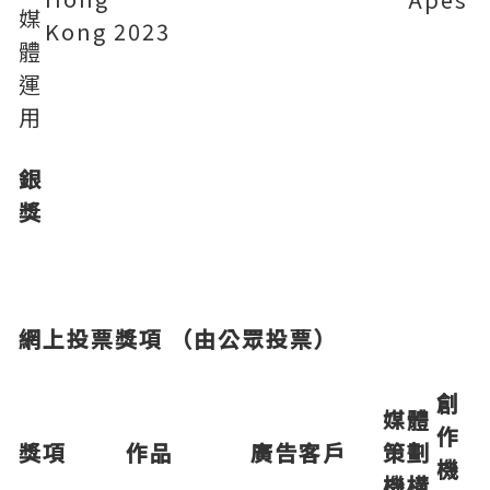
媒
Kong 2023
體
運
用
銀
獎
網上投票獎項
（由公眾投票）
創
媒體
作
獎項
作品
廣告客戶
策劃
機
機構