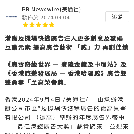
PR Newswire(美通社)
追蹤
發佈於 2024.09.04
港鐵及機場快
綫廣告注入更多創意及數碼
互動元素
提高廣告藝術
「威」力
再創佳績
《魔雪奇緣世界
—
登陸金鐘及中環站》及
《香港旅遊發展局
—
香港哈囉威》廣告雙
雙勇奪「至高榮譽獎」
香港
2024年9月4日
/美通社/ -- 由承辦港
鐵公司市區*及機場快綫等廣告的德高貝登
有限公司 （德高）舉辦的年度廣告界盛事
—「最佳港鐵廣告大獎」載譽歸來，並迎來