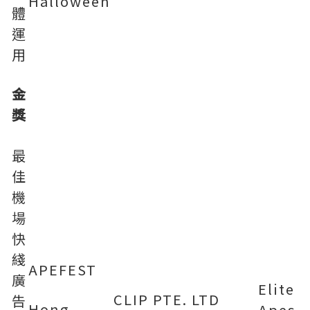
Halloween
體
運
用
金
獎
最
佳
機
場
快
綫
APEFEST
廣
Elite
CLIP PTE. LTD
告
Hong
Apes