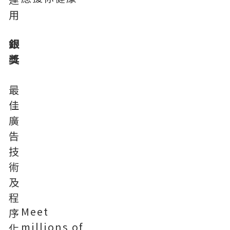
用
銀
獎
最
佳
廣
告
技
術
及
程
Meet
序
millions of
化