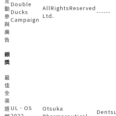
互
Double
AllRightsReserved
動
Ducks
------
Ltd.
參
Campaign
與
廣
告
銀
獎
最
佳
全
渠
UL．OS
道
Otsuka
Dentsu
2022