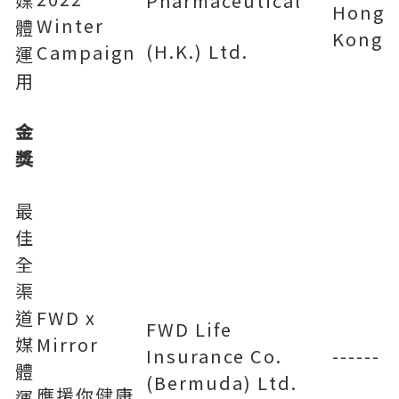
媒
Pharmaceutical
Hong
Winter
體
Kong
(H.K.) Ltd.
Campaign
運
用
金
獎
最
佳
全
渠
道
FWD x
FWD Life
媒
Mirror
Insurance Co.
------
體
(Bermuda) Ltd.
應援你健康
運