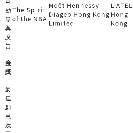
互
Moët Hennessy
L'ATEL
The Spirit
動
Diageo Hong Kong
Hong
of the NBA
參
Limited
Kong
與
廣
告
金
獎
最
佳
創
意
及