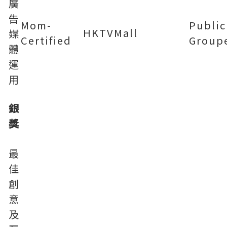
廣
告
Mom-
Public
HKTVMall
媒
Certified
Group
體
運
用
銀
獎
最
佳
創
意
及